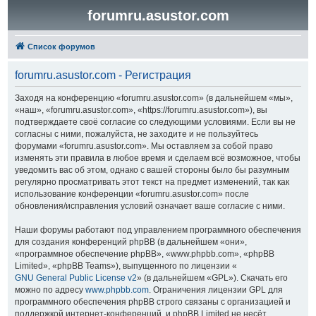
forumru.asustor.com
Список форумов
forumru.asustor.com - Регистрация
Заходя на конференцию «forumru.asustor.com» (в дальнейшем «мы»,
«наш», «forumru.asustor.com», «https://forumru.asustor.com»), вы
подтверждаете своё согласие со следующими условиями. Если вы не
согласны с ними, пожалуйста, не заходите и не пользуйтесь
форумами «forumru.asustor.com». Мы оставляем за собой право
изменять эти правила в любое время и сделаем всё возможное, чтобы
уведомить вас об этом, однако с вашей стороны было бы разумным
регулярно просматривать этот текст на предмет изменений, так как
использование конференции «forumru.asustor.com» после
обновления/исправления условий означает ваше согласие с ними.
Наши форумы работают под управлением программного обеспечения
для создания конференций phpBB (в дальнейшем «они»,
«программное обеспечение phpBB», «www.phpbb.com», «phpBB
Limited», «phpBB Teams»), выпущенного по лицензии «
GNU General Public License v2
» (в дальнейшем «GPL»). Скачать его
можно по адресу
www.phpbb.com
. Ограничения лицензии GPL для
программного обеспечения phpBB строго связаны с организацией и
поддержкой интернет-конференций, и phpBB Limited не несёт