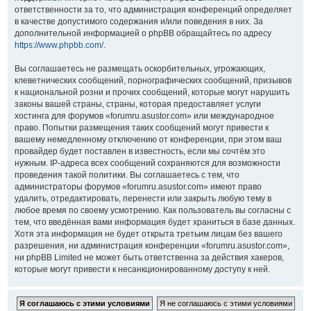
ответственности за то, что администрация конференций определяет
в качестве допустимого содержания и/или поведения в них. За
дополнительной информацией о phpBB обращайтесь по адресу
https://www.phpbb.com/
.
Вы соглашаетесь не размещать оскорбительных, угрожающих,
клеветнических сообщений, порнографических сообщений, призывов
к национальной розни и прочих сообщений, которые могут нарушить
законы вашей страны, страны, которая предоставляет услуги
хостинга для форумов «forumru.asustor.com» или международное
право. Попытки размещения таких сообщений могут привести к
вашему немедленному отключению от конференции, при этом ваш
провайдер будет поставлен в известность, если мы сочтём это
нужным. IP-адреса всех сообщений сохраняются для возможности
проведения такой политики. Вы соглашаетесь с тем, что
администраторы форумов «forumru.asustor.com» имеют право
удалить, отредактировать, перенести или закрыть любую тему в
любое время по своему усмотрению. Как пользователь вы согласны с
тем, что введённая вами информация будет храниться в базе данных.
Хотя эта информация не будет открыта третьим лицам без вашего
разрешения, ни администрация конференции «forumru.asustor.com»,
ни phpBB Limited не может быть ответственна за действия хакеров,
которые могут привести к несанкционированному доступу к ней.