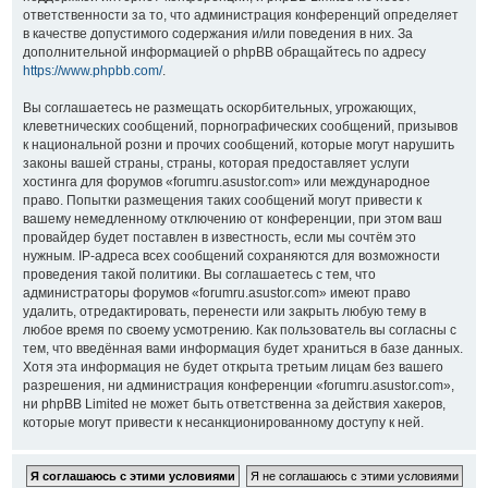
ответственности за то, что администрация конференций определяет
в качестве допустимого содержания и/или поведения в них. За
дополнительной информацией о phpBB обращайтесь по адресу
https://www.phpbb.com/
.
Вы соглашаетесь не размещать оскорбительных, угрожающих,
клеветнических сообщений, порнографических сообщений, призывов
к национальной розни и прочих сообщений, которые могут нарушить
законы вашей страны, страны, которая предоставляет услуги
хостинга для форумов «forumru.asustor.com» или международное
право. Попытки размещения таких сообщений могут привести к
вашему немедленному отключению от конференции, при этом ваш
провайдер будет поставлен в известность, если мы сочтём это
нужным. IP-адреса всех сообщений сохраняются для возможности
проведения такой политики. Вы соглашаетесь с тем, что
администраторы форумов «forumru.asustor.com» имеют право
удалить, отредактировать, перенести или закрыть любую тему в
любое время по своему усмотрению. Как пользователь вы согласны с
тем, что введённая вами информация будет храниться в базе данных.
Хотя эта информация не будет открыта третьим лицам без вашего
разрешения, ни администрация конференции «forumru.asustor.com»,
ни phpBB Limited не может быть ответственна за действия хакеров,
которые могут привести к несанкционированному доступу к ней.