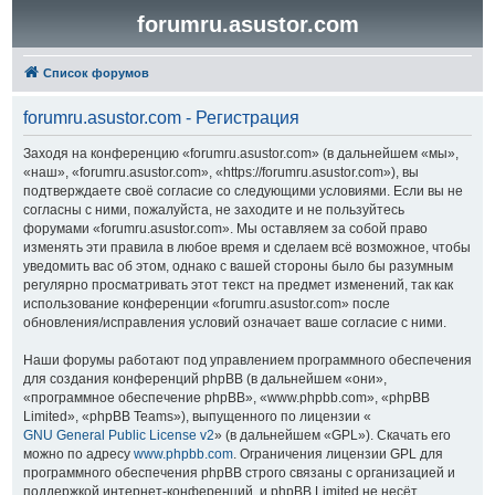
forumru.asustor.com
Список форумов
forumru.asustor.com - Регистрация
Заходя на конференцию «forumru.asustor.com» (в дальнейшем «мы»,
«наш», «forumru.asustor.com», «https://forumru.asustor.com»), вы
подтверждаете своё согласие со следующими условиями. Если вы не
согласны с ними, пожалуйста, не заходите и не пользуйтесь
форумами «forumru.asustor.com». Мы оставляем за собой право
изменять эти правила в любое время и сделаем всё возможное, чтобы
уведомить вас об этом, однако с вашей стороны было бы разумным
регулярно просматривать этот текст на предмет изменений, так как
использование конференции «forumru.asustor.com» после
обновления/исправления условий означает ваше согласие с ними.
Наши форумы работают под управлением программного обеспечения
для создания конференций phpBB (в дальнейшем «они»,
«программное обеспечение phpBB», «www.phpbb.com», «phpBB
Limited», «phpBB Teams»), выпущенного по лицензии «
GNU General Public License v2
» (в дальнейшем «GPL»). Скачать его
можно по адресу
www.phpbb.com
. Ограничения лицензии GPL для
программного обеспечения phpBB строго связаны с организацией и
поддержкой интернет-конференций, и phpBB Limited не несёт