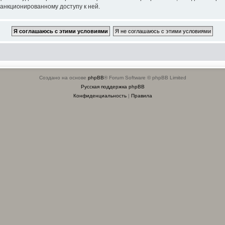
санкционированному доступу к ней.
Создано на основе
phpBB
® Forum Software © phpBB Limited
Русская поддержка phpBB
Конфиденциальность
|
Правила