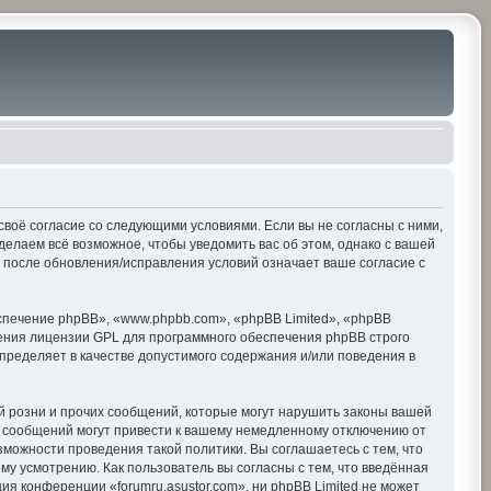
е своё согласие со следующими условиями. Если вы не согласны с ними,
делаем всё возможное, чтобы уведомить вас об этом, однако с вашей
» после обновления/исправления условий означает ваше согласие с
печение phpBB», «www.phpbb.com», «phpBB Limited», «phpBB
ения лицензии GPL для программного обеспечения phpBB строго
пределяет в качестве допустимого содержания и/или поведения в
 розни и прочих сообщений, которые могут нарушить законы вашей
х сообщений могут привести к вашему немедленному отключению от
зможности проведения такой политики. Вы соглашаетесь с тем, что
му усмотрению. Как пользователь вы согласны с тем, что введённая
я конференции «forumru.asustor.com», ни phpBB Limited не может