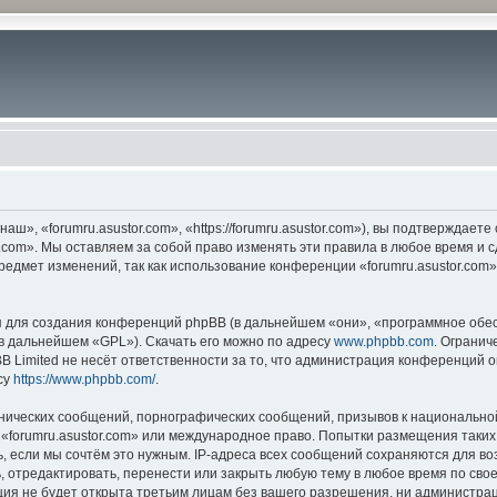
ш», «forumru.asustor.com», «https://forumru.asustor.com»), вы подтверждает
.com». Мы оставляем за собой право изменять эти правила в любое время и с
редмет изменений, так как использование конференции «forumru.asustor.com
для создания конференций phpBB (в дальнейшем «они», «программное обес
(в дальнейшем «GPL»). Скачать его можно по адресу
www.phpbb.com
. Огранич
 Limited не несёт ответственности за то, что администрация конференций о
су
https://www.phpbb.com/
.
нических сообщений, порнографических сообщений, призывов к национальной
в «forumru.asustor.com» или международное право. Попытки размещения таки
, если мы сочтём это нужным. IP-адреса всех сообщений сохраняются для во
 отредактировать, перенести или закрыть любую тему в любое время по свое
ия не будет открыта третьим лицам без вашего разрешения, ни администраци