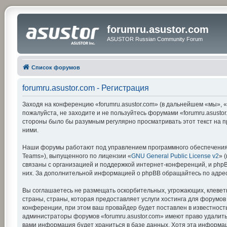
forumru.asustor.com
ASUSTOR Russian Community Forum
Список форумов
forumru.asustor.com - Регистрация
Заходя на конференцию «forumru.asustor.com» (в дальнейшем «мы», «на
пожалуйста, не заходите и не пользуйтесь форумами «forumru.asustor
стороны было бы разумным регулярно просматривать этот текст на п
ними.
Наши форумы работают под управлением программного обеспечения 
Teams»), выпущенного по лицензии «
GNU General Public License v2
» 
связаны с организацией и поддержкой интернет-конференций, и phpBB
них. За дополнительной информацией о phpBB обращайтесь по адре
Вы соглашаетесь не размещать оскорбительных, угрожающих, клевет
страны, страны, которая предоставляет услуги хостинга для форумо
конференции, при этом ваш провайдер будет поставлен в известность
администраторы форумов «forumru.asustor.com» имеют право удалить,
вами информация будет храниться в базе данных. Хотя эта информац