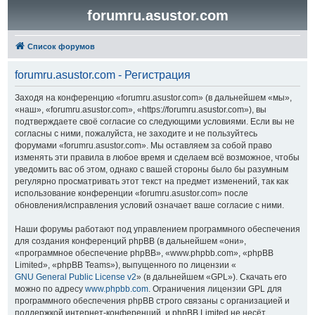
forumru.asustor.com
Список форумов
forumru.asustor.com - Регистрация
Заходя на конференцию «forumru.asustor.com» (в дальнейшем «мы»,
«наш», «forumru.asustor.com», «https://forumru.asustor.com»), вы
подтверждаете своё согласие со следующими условиями. Если вы не
согласны с ними, пожалуйста, не заходите и не пользуйтесь
форумами «forumru.asustor.com». Мы оставляем за собой право
изменять эти правила в любое время и сделаем всё возможное, чтобы
уведомить вас об этом, однако с вашей стороны было бы разумным
регулярно просматривать этот текст на предмет изменений, так как
использование конференции «forumru.asustor.com» после
обновления/исправления условий означает ваше согласие с ними.
Наши форумы работают под управлением программного обеспечения
для создания конференций phpBB (в дальнейшем «они»,
«программное обеспечение phpBB», «www.phpbb.com», «phpBB
Limited», «phpBB Teams»), выпущенного по лицензии «
GNU General Public License v2
» (в дальнейшем «GPL»). Скачать его
можно по адресу
www.phpbb.com
. Ограничения лицензии GPL для
программного обеспечения phpBB строго связаны с организацией и
поддержкой интернет-конференций, и phpBB Limited не несёт