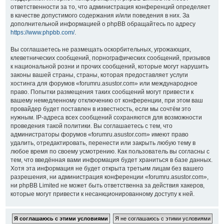
ответственности за то, что администрация конференций определяет
в качестве допустимого содержания и/или поведения в них. За
дополнительной информацией о phpBB обращайтесь по адресу
https://www.phpbb.com/
.
Вы соглашаетесь не размещать оскорбительных, угрожающих,
клеветнических сообщений, порнографических сообщений, призывов
к национальной розни и прочих сообщений, которые могут нарушить
законы вашей страны, страны, которая предоставляет услуги
хостинга для форумов «forumru.asustor.com» или международное
право. Попытки размещения таких сообщений могут привести к
вашему немедленному отключению от конференции, при этом ваш
провайдер будет поставлен в известность, если мы сочтём это
нужным. IP-адреса всех сообщений сохраняются для возможности
проведения такой политики. Вы соглашаетесь с тем, что
администраторы форумов «forumru.asustor.com» имеют право
удалить, отредактировать, перенести или закрыть любую тему в
любое время по своему усмотрению. Как пользователь вы согласны с
тем, что введённая вами информация будет храниться в базе данных.
Хотя эта информация не будет открыта третьим лицам без вашего
разрешения, ни администрация конференции «forumru.asustor.com»,
ни phpBB Limited не может быть ответственна за действия хакеров,
которые могут привести к несанкционированному доступу к ней.