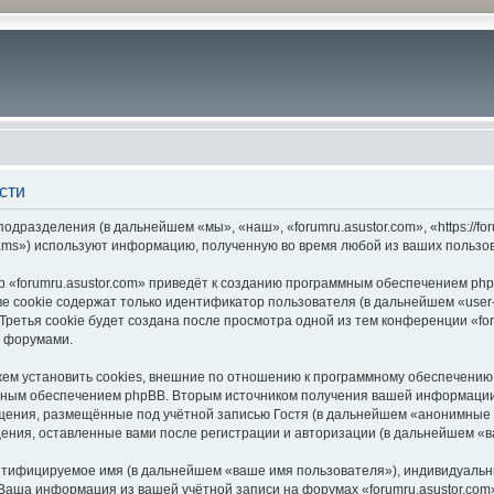
сти
подразделения (в дальнейшем «мы», «наш», «forumru.asustor.com», «https://f
ams») используют информацию, полученную во время любой из ваших пользо
 «forumru.asustor.com» приведёт к созданию программным обеспечением php
 cookie содержат только идентификатор пользователя (в дальнейшем «user-i
етья cookie будет создана после просмотра одной из тем конференции «for
с форумами.
ем установить cookies, внешние по отношению к программному обеспечению p
мным обеспечением phpBB. Вторым источником получения вашей информации
щения, размещённые под учётной записью Гостя (в дальнейшем «анонимные 
бщения, оставленные вами после регистрации и авторизации (в дальнейшем «
ентифицируемое имя (в дальнейшем «ваше имя пользователя»), индивидуальн
. Ваша информация из вашей учётной записи на форумах «forumru.asustor.c