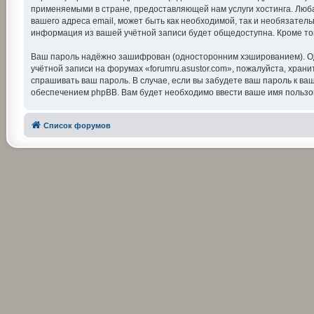
применяемыми в стране, предоставляющей нам услуги хостинга. Люба
вашего адреса email, может быть как необходимой, так и необязатель
информация из вашей учётной записи будет общедоступна. Кроме тог
Ваш пароль надёжно зашифрован (односторонним хэшированием). Одна
учётной записи на форумах «forumru.asustor.com», пожалуйста, храните
спрашивать ваш пароль. В случае, если вы забудете ваш пароль к 
обеспечением phpBB. Вам будет необходимо ввести ваше имя пользов
Список форумов