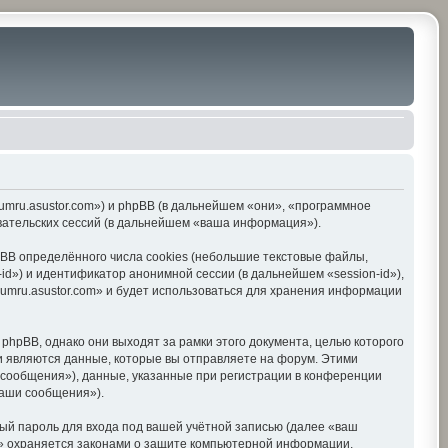
orumru.asustor.com») и phpBB (в дальнейшем «они», «программное
вательских сессий (в дальнейшем «ваша информация»).
BB определённого числа cookies (небольшие текстовые файлы,
d») и идентификатор анонимной сессии (в дальнейшем «session-id»),
umru.asustor.com» и будет использоваться для хранения информации
hpBB, однако они выходят за рамки этого документа, целью которого
 являются данные, которые вы отправляете на форум. Этими
сообщения»), данные, указанные при регистрации в конференции
ваши сообщения»).
ый пароль для входа под вашей учётной записью (далее «ваш
om» охраняется законами о защите компьютерной информации,