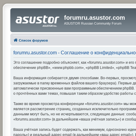
forumru.asustor.com
ASUSTOR Russian Community Forum
Список форумов
forumru.asustor.com - Соглашение о конфиденциально
Это соглашение подробно объясняет, как «forumru.asustor.com» и его 
обеспечение phpBB», «www.phpbb.com», «phpBB Limited», «phpBB Te
Ваша информация собирается двумя способами. Во-первых, просмотр
загружаемые в папку временных файлов вашего браузера). Первые две
автоматически присвоенные вам программным обеспечением phpBB. Тр
о прочтённых вами темах, повышая таким образом удобство работы 
Также во время просмотра конференции «forumru.asustor.com» мы мож
является рассмотрение страниц, созданных исключительно програм
данными могут быть, но не исчерпываются, следующие данные: сооб
«forumru.asustor.com» (в дальнейшем «ваша учётная запись») и соо
Ваша учётная запись будет содержать, как минимум, однозначно ид
пароль») и реальный адрес email (в дальнейшем «ваш адрес email»)