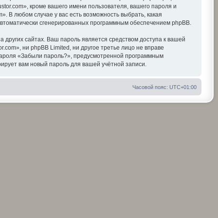
tor.com», кроме вашего имени пользователя, вашего пароля и
». В любом случае у вас есть возможность выбрать, какая
, автоматически сгенерированных программным обеспечением phpBB.
 других сайтах. Ваш пароль является средством доступа к вашей
r.com», ни phpBB Limited, ни другое третье лицо не вправе
я пароля «Забыли пароль?», предусмотренной программным
ирует вам новый пароль для вашей учётной записи.
Часовой пояс:
UTC+01:00