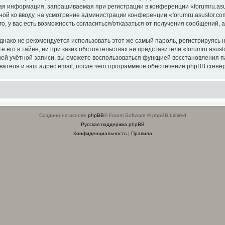
я информация, запрашиваемая при регистрации в конференции «forumru.asus
ной ко вводу, на усмотрение администрации конференции «forumru.asustor.com
о, у вас есть возможность согласиться/отказаться от получения сообщений
ко не рекомендуется использовать этот же самый пароль, регистрируясь на
 его в тайне, ни при каких обстоятельствах ни представители «forumru.asusto
вашей учётной записи, вы сможете воспользоваться функцией восстановлени
ателя и ваш адрес email, после чего программное обеспечение phpBB сгенер
Создано на основе
phpBB
® Forum Software © phpBB Limited
Русская поддержка phpBB
Конфиденциальность
|
Правила