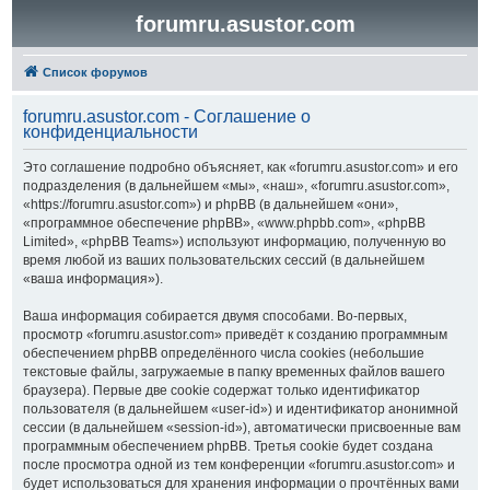
forumru.asustor.com
Список форумов
forumru.asustor.com - Соглашение о
конфиденциальности
Это соглашение подробно объясняет, как «forumru.asustor.com» и его
подразделения (в дальнейшем «мы», «наш», «forumru.asustor.com»,
«https://forumru.asustor.com») и phpBB (в дальнейшем «они»,
«программное обеспечение phpBB», «www.phpbb.com», «phpBB
Limited», «phpBB Teams») используют информацию, полученную во
время любой из ваших пользовательских сессий (в дальнейшем
«ваша информация»).
Ваша информация собирается двумя способами. Во-первых,
просмотр «forumru.asustor.com» приведёт к созданию программным
обеспечением phpBB определённого числа cookies (небольшие
текстовые файлы, загружаемые в папку временных файлов вашего
браузера). Первые две cookie содержат только идентификатор
пользователя (в дальнейшем «user-id») и идентификатор анонимной
сессии (в дальнейшем «session-id»), автоматически присвоенные вам
программным обеспечением phpBB. Третья cookie будет создана
после просмотра одной из тем конференции «forumru.asustor.com» и
будет использоваться для хранения информации о прочтённых вами