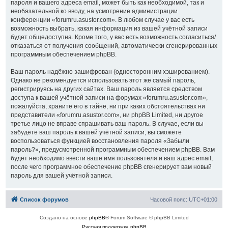
пароля и вашего адреса email, может быть как необходимой, так и
необязательной ко вводу, на усмотрение администрации
конференции «forumru.asustor.com». В любом случае у вас есть
возможность выбрать, какая информация из вашей учётной записи
будет общедоступна. Кроме того, у вас есть возможность согласиться/
отказаться от получения сообщений, автоматически сгенерированных
программным обеспечением phpBB.
Ваш пароль надёжно зашифрован (односторонним хэшированием).
Однако не рекомендуется использовать этот же самый пароль,
регистрируясь на других сайтах. Ваш пароль является средством
доступа к вашей учётной записи на форумах «forumru.asustor.com»,
пожалуйста, храните его в тайне, ни при каких обстоятельствах ни
представители «forumru.asustor.com», ни phpBB Limited, ни другое
третье лицо не вправе спрашивать ваш пароль. В случае, если вы
забудете ваш пароль к вашей учётной записи, вы сможете
воспользоваться функцией восстановления пароля «Забыли
пароль?», предусмотренной программным обеспечением phpBB. Вам
будет необходимо ввести ваше имя пользователя и ваш адрес email,
после чего программное обеспечение phpBB сгенерирует вам новый
пароль для вашей учётной записи.
Список форумов
Часовой пояс:
UTC+01:00
Создано на основе
phpBB
® Forum Software © phpBB Limited
Русская поддержка phpBB