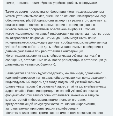
темах, повышая таким образом удобство работы с форумами.
Также во время просмотра конференции «forumru.asustor.com» мы
можем установить cookies, внешние по отношению к программному
обеспечению phpBB, однако они выходят за рамки этого документа,
целью которого является рассмотрение страниц, созданных
исключительно программным обеспечением phpBB. Вторым
источником получения вашей информации являются данные, которые
вы отправляете на форум. Этими данными могут быть, но не
исчерпываются, следующие данные: сообщения, размещённые под
учётной записью Гостя (в дальнейшем «анонимные сообщения»),
данные, указанные при регистрации в конференции
«forumru.asustor.com» (в дальнейшем «ваша учётная запись») и
сообщения, оставленные вами после регистрации и авторизации (в
дальнейшем «ваши сообщения»).
Ваша учётная запись будет содержать, как минимум, однозначно
идентифицируемое имя (в дальнейшем «ваше имя пользователя»),
индивидуальный пароль для входа под вашей учётной записью
(далее «ваш пароль») и реальный адрес email (в дальнейшем «ваш
адрес email»). Ваша информация из вашей учётной записи на
форумах «forumru.asustor.com» охраняется законами о защите
компьютерной информации, применяемыми в стране,
предоставляющей нам услуги хостинга. Любая информация,
запрашиваемая при регистрации в конференции
«forumru.asustor.com», кроме вашего имени пользователя, вашего