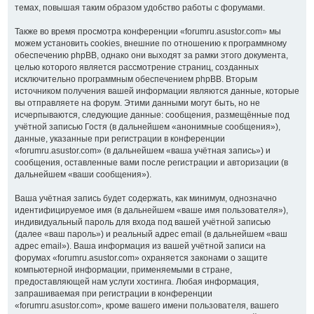
темах, повышая таким образом удобство работы с форумами.
Также во время просмотра конференции «forumru.asustor.com» мы
можем установить cookies, внешние по отношению к программному
обеспечению phpBB, однако они выходят за рамки этого документа,
целью которого является рассмотрение страниц, созданных
исключительно программным обеспечением phpBB. Вторым
источником получения вашей информации являются данные, которые
вы отправляете на форум. Этими данными могут быть, но не
исчерпываются, следующие данные: сообщения, размещённые под
учётной записью Гостя (в дальнейшем «анонимные сообщения»),
данные, указанные при регистрации в конференции
«forumru.asustor.com» (в дальнейшем «ваша учётная запись») и
сообщения, оставленные вами после регистрации и авторизации (в
дальнейшем «ваши сообщения»).
Ваша учётная запись будет содержать, как минимум, однозначно
идентифицируемое имя (в дальнейшем «ваше имя пользователя»),
индивидуальный пароль для входа под вашей учётной записью
(далее «ваш пароль») и реальный адрес email (в дальнейшем «ваш
адрес email»). Ваша информация из вашей учётной записи на
форумах «forumru.asustor.com» охраняется законами о защите
компьютерной информации, применяемыми в стране,
предоставляющей нам услуги хостинга. Любая информация,
запрашиваемая при регистрации в конференции
«forumru.asustor.com», кроме вашего имени пользователя, вашего