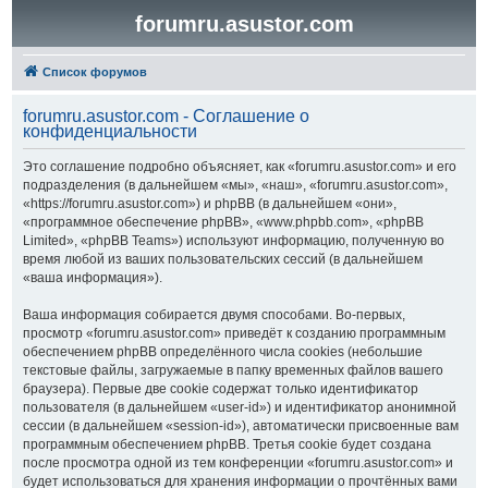
forumru.asustor.com
Список форумов
forumru.asustor.com - Соглашение о
конфиденциальности
Это соглашение подробно объясняет, как «forumru.asustor.com» и его
подразделения (в дальнейшем «мы», «наш», «forumru.asustor.com»,
«https://forumru.asustor.com») и phpBB (в дальнейшем «они»,
«программное обеспечение phpBB», «www.phpbb.com», «phpBB
Limited», «phpBB Teams») используют информацию, полученную во
время любой из ваших пользовательских сессий (в дальнейшем
«ваша информация»).
Ваша информация собирается двумя способами. Во-первых,
просмотр «forumru.asustor.com» приведёт к созданию программным
обеспечением phpBB определённого числа cookies (небольшие
текстовые файлы, загружаемые в папку временных файлов вашего
браузера). Первые две cookie содержат только идентификатор
пользователя (в дальнейшем «user-id») и идентификатор анонимной
сессии (в дальнейшем «session-id»), автоматически присвоенные вам
программным обеспечением phpBB. Третья cookie будет создана
после просмотра одной из тем конференции «forumru.asustor.com» и
будет использоваться для хранения информации о прочтённых вами