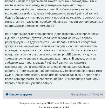
пароля и вашего адреса email, может быть как необходимой, так и
необязательной ко вводу, на усмотрение администрации
конференции «forumru.asustor.com». В любом случае у вас есть
возможность выбрать, какая информация из вашей учётной записи
будет общедоступна. Кроме того, у вас есть возможность согласиться/
отказаться от получения сообщений, автоматически сгенерированных
программным обеспечением phpBB.
Ваш пароль надёжно зашифрован (односторонним хэшированием).
Однако не рекомендуется использовать этот же самый пароль,
регистрируясь на других сайтах. Ваш пароль является средством
доступа к вашей учётной записи на форумах «forumru.asustor.com»,
пожалуйста, храните его в тайне, ни при каких обстоятельствах ни
представители «forumru.asustor.com», ни phpBB Limited, ни другое
третье лицо не вправе спрашивать ваш пароль. В случае, если вы
забудете ваш пароль к вашей учётной записи, вы сможете
воспользоваться функцией восстановления пароля «Забыли
пароль?», предусмотренной программным обеспечением phpBB. Вам
будет необходимо ввести ваше имя пользователя и ваш адрес email,
после чего программное обеспечение phpBB сгенерирует вам новый
пароль для вашей учётной записи.
Список форумов
Часовой пояс:
UTC+01:00
Создано на основе
phpBB
® Forum Software © phpBB Limited
Русская поддержка phpBB