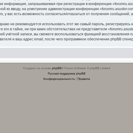
я информация, запрашиваемая при регистрации в конференции «forumru.asus
ной ко вводу, на усмотрение администрации конференции «forumru.asustor.com
о, у вас есть возможность согласиться/отказаться от получения сообщений
ко не рекомендуется использовать этот же самый пароль, регистрируясь на
 его в тайне, ни при каких обстоятельствах ни представители «forumru.asusto
вашей учётной записи, вы сможете воспользоваться функцией восстановлени
ателя и ваш адрес email, после чего программное обеспечение phpBB сгенер
Создано на основе
phpBB
® Forum Software © phpBB Limited
Русская поддержка phpBB
Конфиденциальность
|
Правила