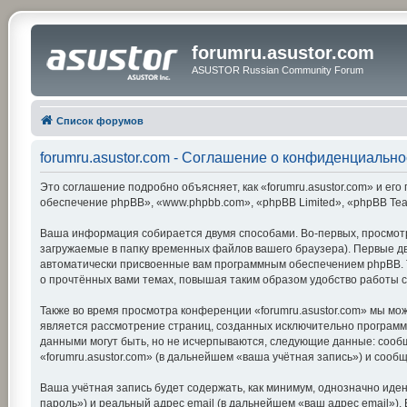
forumru.asustor.com
ASUSTOR Russian Community Forum
Список форумов
forumru.asustor.com - Соглашение о конфиденциально
Это соглашение подробно объясняет, как «forumru.asustor.com» и его 
обеспечение phpBB», «www.phpbb.com», «phpBB Limited», «phpBB Te
Ваша информация собирается двумя способами. Во-первых, просмотр
загружаемые в папку временных файлов вашего браузера). Первые две
автоматически присвоенные вам программным обеспечением phpBB. Тр
о прочтённых вами темах, повышая таким образом удобство работы 
Также во время просмотра конференции «forumru.asustor.com» мы мож
является рассмотрение страниц, созданных исключительно програм
данными могут быть, но не исчерпываются, следующие данные: сооб
«forumru.asustor.com» (в дальнейшем «ваша учётная запись») и соо
Ваша учётная запись будет содержать, как минимум, однозначно ид
пароль») и реальный адрес email (в дальнейшем «ваш адрес email»)