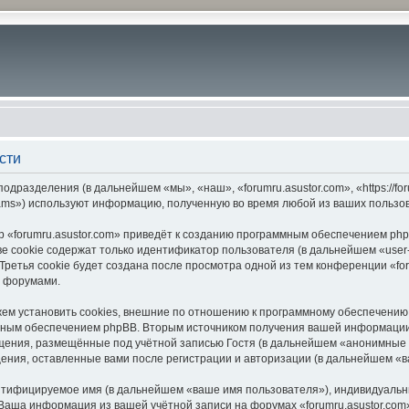
сти
подразделения (в дальнейшем «мы», «наш», «forumru.asustor.com», «https://f
ams») используют информацию, полученную во время любой из ваших пользо
 «forumru.asustor.com» приведёт к созданию программным обеспечением php
 cookie содержат только идентификатор пользователя (в дальнейшем «user-i
етья cookie будет создана после просмотра одной из тем конференции «for
с форумами.
ем установить cookies, внешние по отношению к программному обеспечению p
мным обеспечением phpBB. Вторым источником получения вашей информации
щения, размещённые под учётной записью Гостя (в дальнейшем «анонимные 
бщения, оставленные вами после регистрации и авторизации (в дальнейшем «
ентифицируемое имя (в дальнейшем «ваше имя пользователя»), индивидуальн
. Ваша информация из вашей учётной записи на форумах «forumru.asustor.c