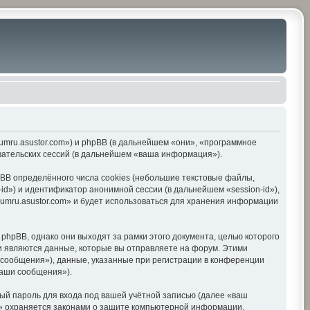
orumru.asustor.com») и phpBB (в дальнейшем «они», «программное
вательских сессий (в дальнейшем «ваша информация»).
BB определённого числа cookies (небольшие текстовые файлы,
d») и идентификатор анонимной сессии (в дальнейшем «session-id»),
umru.asustor.com» и будет использоваться для хранения информации
hpBB, однако они выходят за рамки этого документа, целью которого
 являются данные, которые вы отправляете на форум. Этими
сообщения»), данные, указанные при регистрации в конференции
ваши сообщения»).
ый пароль для входа под вашей учётной записью (далее «ваш
om» охраняется законами о защите компьютерной информации,