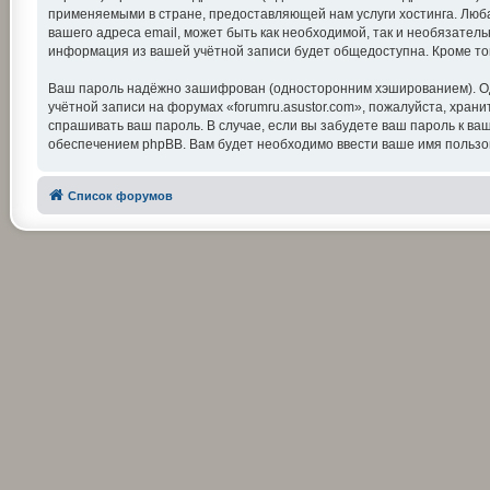
применяемыми в стране, предоставляющей нам услуги хостинга. Люба
вашего адреса email, может быть как необходимой, так и необязатель
информация из вашей учётной записи будет общедоступна. Кроме тог
Ваш пароль надёжно зашифрован (односторонним хэшированием). Одна
учётной записи на форумах «forumru.asustor.com», пожалуйста, храните
спрашивать ваш пароль. В случае, если вы забудете ваш пароль к 
обеспечением phpBB. Вам будет необходимо ввести ваше имя пользов
Список форумов