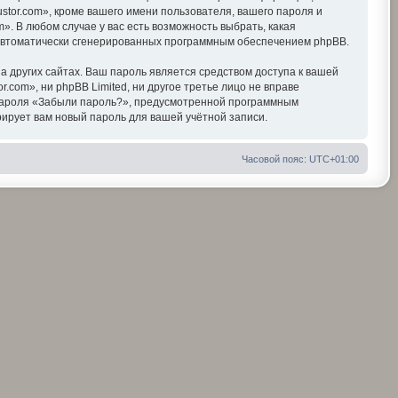
tor.com», кроме вашего имени пользователя, вашего пароля и
». В любом случае у вас есть возможность выбрать, какая
, автоматически сгенерированных программным обеспечением phpBB.
 других сайтах. Ваш пароль является средством доступа к вашей
r.com», ни phpBB Limited, ни другое третье лицо не вправе
я пароля «Забыли пароль?», предусмотренной программным
ирует вам новый пароль для вашей учётной записи.
Часовой пояс:
UTC+01:00