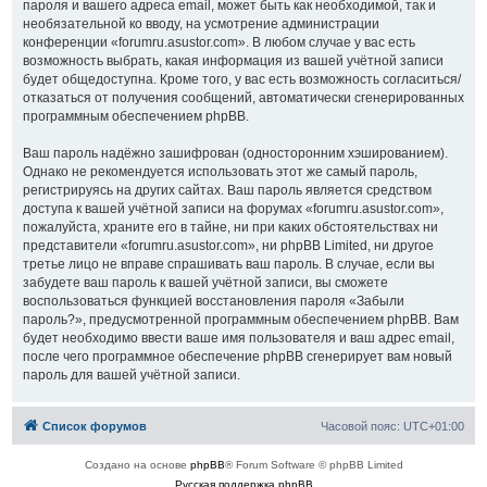
пароля и вашего адреса email, может быть как необходимой, так и
необязательной ко вводу, на усмотрение администрации
конференции «forumru.asustor.com». В любом случае у вас есть
возможность выбрать, какая информация из вашей учётной записи
будет общедоступна. Кроме того, у вас есть возможность согласиться/
отказаться от получения сообщений, автоматически сгенерированных
программным обеспечением phpBB.
Ваш пароль надёжно зашифрован (односторонним хэшированием).
Однако не рекомендуется использовать этот же самый пароль,
регистрируясь на других сайтах. Ваш пароль является средством
доступа к вашей учётной записи на форумах «forumru.asustor.com»,
пожалуйста, храните его в тайне, ни при каких обстоятельствах ни
представители «forumru.asustor.com», ни phpBB Limited, ни другое
третье лицо не вправе спрашивать ваш пароль. В случае, если вы
забудете ваш пароль к вашей учётной записи, вы сможете
воспользоваться функцией восстановления пароля «Забыли
пароль?», предусмотренной программным обеспечением phpBB. Вам
будет необходимо ввести ваше имя пользователя и ваш адрес email,
после чего программное обеспечение phpBB сгенерирует вам новый
пароль для вашей учётной записи.
Список форумов
Часовой пояс:
UTC+01:00
Создано на основе
phpBB
® Forum Software © phpBB Limited
Русская поддержка phpBB