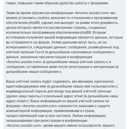
темах, повышая таким образом удобство работы с форумами.
Также во время просмотра конференции «forumru.asustor.com» мы
можем установить cookies, внешние по отношению к программному
обеспечению phpBB, однако они выходят за рамки этого документа,
целью которого является рассмотрение страниц, созданных
исключительно программным обеспечением phpBB. Вторым
источником получения вашей информации являются данные, которые
вы отправляете на форум. Этими данными могут быть, но не
исчерпываются, следующие данные: сообщения, размещённые под
учётной записью Гостя (в дальнейшем «анонимные сообщения»),
данные, указанные при регистрации в конференции
«forumru.asustor.com» (в дальнейшем «ваша учётная запись») и
сообщения, оставленные вами после регистрации и авторизации (в
дальнейшем «ваши сообщения»).
Ваша учётная запись будет содержать, как минимум, однозначно
идентифицируемое имя (в дальнейшем «ваше имя пользователя»),
индивидуальный пароль для входа под вашей учётной записью
(далее «ваш пароль») и реальный адрес email (в дальнейшем «ваш
адрес email»). Ваша информация из вашей учётной записи на
форумах «forumru.asustor.com» охраняется законами о защите
компьютерной информации, применяемыми в стране,
предоставляющей нам услуги хостинга. Любая информация,
запрашиваемая при регистрации в конференции
«forumru.asustor.com», кроме вашего имени пользователя, вашего