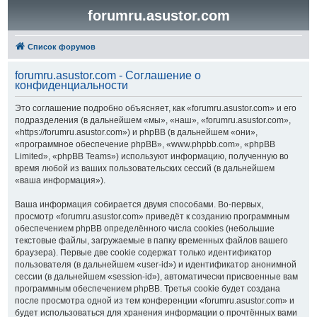
forumru.asustor.com
Список форумов
forumru.asustor.com - Соглашение о
конфиденциальности
Это соглашение подробно объясняет, как «forumru.asustor.com» и его
подразделения (в дальнейшем «мы», «наш», «forumru.asustor.com»,
«https://forumru.asustor.com») и phpBB (в дальнейшем «они»,
«программное обеспечение phpBB», «www.phpbb.com», «phpBB
Limited», «phpBB Teams») используют информацию, полученную во
время любой из ваших пользовательских сессий (в дальнейшем
«ваша информация»).
Ваша информация собирается двумя способами. Во-первых,
просмотр «forumru.asustor.com» приведёт к созданию программным
обеспечением phpBB определённого числа cookies (небольшие
текстовые файлы, загружаемые в папку временных файлов вашего
браузера). Первые две cookie содержат только идентификатор
пользователя (в дальнейшем «user-id») и идентификатор анонимной
сессии (в дальнейшем «session-id»), автоматически присвоенные вам
программным обеспечением phpBB. Третья cookie будет создана
после просмотра одной из тем конференции «forumru.asustor.com» и
будет использоваться для хранения информации о прочтённых вами