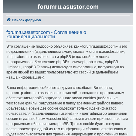
forumru.asustor.com
Список форумов
forumru.asustor.com - Соглашение о
конфиденциальности
Это соглашение подробно объясняет, как «forumru.asustor.com» и его
подразделения (в дальнейшем «мы», «наш», «forumru.asustor.com»,
«https://forumru.asustor.com») и phpBB (в дальнейшем «они»,
«программное обеспечение phpBB», «www.phpbb.com», «phpBB
Limited», «phpBB Teams») используют информацию, полученную во
время любой из ваших пользовательских сессий (в дальнейшем
«ваша информация»).
Ваша информация собирается двумя способами. Во-первых,
просмотр «forumru.asustor.com» приведёт к созданию программным
обеспечением phpBB определённого числа cookies (небольшие
текстовые файлы, загружаемые в папку временных файлов вашего
браузера). Первые две cookie содержат только идентификатор
пользователя (в дальнейшем «user-id») и идентификатор анонимной
сессии (в дальнейшем «session-id»), автоматически присвоенные вам
программным обеспечением phpBB. Третья cookie будет создана
после просмотра одной из тем конференции «forumru.asustor.com» и
будет использоваться для хранения информации о прочтённых вами