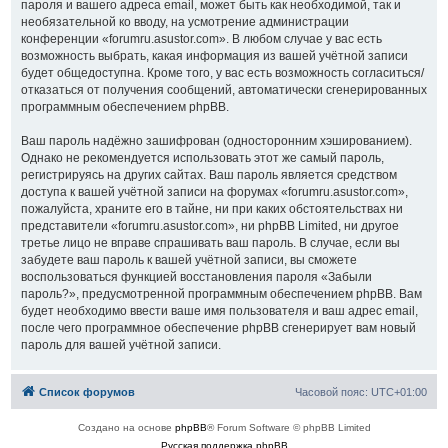
пароля и вашего адреса email, может быть как необходимой, так и
необязательной ко вводу, на усмотрение администрации
конференции «forumru.asustor.com». В любом случае у вас есть
возможность выбрать, какая информация из вашей учётной записи
будет общедоступна. Кроме того, у вас есть возможность согласиться/
отказаться от получения сообщений, автоматически сгенерированных
программным обеспечением phpBB.
Ваш пароль надёжно зашифрован (односторонним хэшированием).
Однако не рекомендуется использовать этот же самый пароль,
регистрируясь на других сайтах. Ваш пароль является средством
доступа к вашей учётной записи на форумах «forumru.asustor.com»,
пожалуйста, храните его в тайне, ни при каких обстоятельствах ни
представители «forumru.asustor.com», ни phpBB Limited, ни другое
третье лицо не вправе спрашивать ваш пароль. В случае, если вы
забудете ваш пароль к вашей учётной записи, вы сможете
воспользоваться функцией восстановления пароля «Забыли
пароль?», предусмотренной программным обеспечением phpBB. Вам
будет необходимо ввести ваше имя пользователя и ваш адрес email,
после чего программное обеспечение phpBB сгенерирует вам новый
пароль для вашей учётной записи.
Список форумов
Часовой пояс:
UTC+01:00
Создано на основе
phpBB
® Forum Software © phpBB Limited
Русская поддержка phpBB