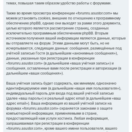
темах, повышая таким образом удобство работы с форумами.
Также во время просмотра конференции «forumru.asustor.com» мы
можем установить cookies, внешние по отношению к программному
обеспечению phpBB, однако они выходят за рамки этого документа,
целью которого является рассмотрение страниц, созданных
исключительно программным обеспечением phpBB. Вторым
источником получения вашей информации являются данные, которые
вы отправляете на форум. Этими данными могут быть, но не
исчерпываются, следующие данные: сообщения, размещённые под
учётной записью Гостя (в дальнейшем «анонимные сообщения»),
данные, указанные при регистрации в конференции
«forumru.asustor.com» (в дальнейшем «ваша учётная запись») и
сообщения, оставленные вами после регистрации и авторизации (в
дальнейшем «ваши сообщения»).
Ваша учётная запись будет содержать, как минимум, однозначно
идентифицируемое имя (в дальнейшем «ваше имя пользователя»),
индивидуальный пароль для входа под вашей учётной записью
(далее «ваш пароль») и реальный адрес email (в дальнейшем «ваш
адрес email»). Ваша информация из вашей учётной записи на
форумах «forumru.asustor.com» охраняется законами о защите
компьютерной информации, применяемыми в стране,
предоставляющей нам услуги хостинга. Любая информация,
запрашиваемая при регистрации в конференции
«forumru.asustor.com», кроме вашего имени пользователя, вашего