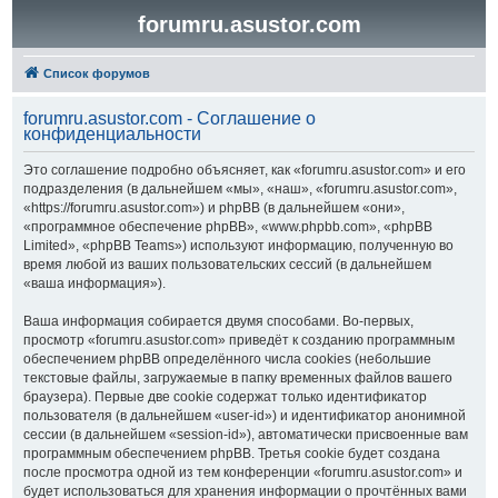
forumru.asustor.com
Список форумов
forumru.asustor.com - Соглашение о
конфиденциальности
Это соглашение подробно объясняет, как «forumru.asustor.com» и его
подразделения (в дальнейшем «мы», «наш», «forumru.asustor.com»,
«https://forumru.asustor.com») и phpBB (в дальнейшем «они»,
«программное обеспечение phpBB», «www.phpbb.com», «phpBB
Limited», «phpBB Teams») используют информацию, полученную во
время любой из ваших пользовательских сессий (в дальнейшем
«ваша информация»).
Ваша информация собирается двумя способами. Во-первых,
просмотр «forumru.asustor.com» приведёт к созданию программным
обеспечением phpBB определённого числа cookies (небольшие
текстовые файлы, загружаемые в папку временных файлов вашего
браузера). Первые две cookie содержат только идентификатор
пользователя (в дальнейшем «user-id») и идентификатор анонимной
сессии (в дальнейшем «session-id»), автоматически присвоенные вам
программным обеспечением phpBB. Третья cookie будет создана
после просмотра одной из тем конференции «forumru.asustor.com» и
будет использоваться для хранения информации о прочтённых вами