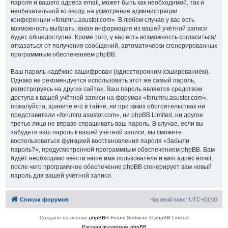
пароля и вашего адреса email, может быть как необходимой, так и
необязательной ко вводу, на усмотрение администрации
конференции «forumru.asustor.com». В любом случае у вас есть
возможность выбрать, какая информация из вашей учётной записи
будет общедоступна. Кроме того, у вас есть возможность согласиться/
отказаться от получения сообщений, автоматически сгенерированных
программным обеспечением phpBB.
Ваш пароль надёжно зашифрован (односторонним хэшированием).
Однако не рекомендуется использовать этот же самый пароль,
регистрируясь на других сайтах. Ваш пароль является средством
доступа к вашей учётной записи на форумах «forumru.asustor.com»,
пожалуйста, храните его в тайне, ни при каких обстоятельствах ни
представители «forumru.asustor.com», ни phpBB Limited, ни другое
третье лицо не вправе спрашивать ваш пароль. В случае, если вы
забудете ваш пароль к вашей учётной записи, вы сможете
воспользоваться функцией восстановления пароля «Забыли
пароль?», предусмотренной программным обеспечением phpBB. Вам
будет необходимо ввести ваше имя пользователя и ваш адрес email,
после чего программное обеспечение phpBB сгенерирует вам новый
пароль для вашей учётной записи.
Список форумов
Часовой пояс:
UTC+01:00
Создано на основе
phpBB
® Forum Software © phpBB Limited
Русская поддержка phpBB