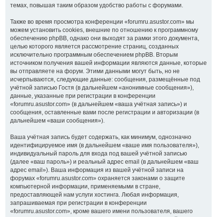
темах, повышая таким образом удобство работы с форумами.
Также во время просмотра конференции «forumru.asustor.com» мы
можем установить cookies, внешние по отношению к программному
обеспечению phpBB, однако они выходят за рамки этого документа,
целью которого является рассмотрение страниц, созданных
исключительно программным обеспечением phpBB. Вторым
источником получения вашей информации являются данные, которые
вы отправляете на форум. Этими данными могут быть, но не
исчерпываются, следующие данные: сообщения, размещённые под
учётной записью Гостя (в дальнейшем «анонимные сообщения»),
данные, указанные при регистрации в конференции
«forumru.asustor.com» (в дальнейшем «ваша учётная запись») и
сообщения, оставленные вами после регистрации и авторизации (в
дальнейшем «ваши сообщения»).
Ваша учётная запись будет содержать, как минимум, однозначно
идентифицируемое имя (в дальнейшем «ваше имя пользователя»),
индивидуальный пароль для входа под вашей учётной записью
(далее «ваш пароль») и реальный адрес email (в дальнейшем «ваш
адрес email»). Ваша информация из вашей учётной записи на
форумах «forumru.asustor.com» охраняется законами о защите
компьютерной информации, применяемыми в стране,
предоставляющей нам услуги хостинга. Любая информация,
запрашиваемая при регистрации в конференции
«forumru.asustor.com», кроме вашего имени пользователя, вашего