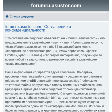
forumru.asustor.com
Список форумов
forumru.asustor.com - Соглашение о
конфиденциальности
Это соглашение подробно объясняет, как «forumru.asustor.com» и его
подразделения (в дальнейшем «мы», «наш», «forumru.asustor.com»,
«https://forumru.asustor.com») и phpBB (в дальнейшем «они»,
«программное обеспечение phpBB», «www.phpbb.com», «phpBB
Limited», «phpBB Teams») используют информацию, полученную во
время любой из ваших пользовательских сессий (в дальнейшем
«ваша информация»).
Ваша информация собирается двумя способами. Во-первых,
просмотр «forumru.asustor.com» приведёт к созданию программным
обеспечением phpBB определённого числа cookies (небольшие
текстовые файлы, загружаемые в папку временных файлов вашего
браузера). Первые две cookie содержат только идентификатор
пользователя (в дальнейшем «user-id») и идентификатор анонимной
сессии (в дальнейшем «session-id»), автоматически присвоенные вам
программным обеспечением phpBB. Третья cookie будет создана
после просмотра одной из тем конференции «forumru.asustor.com» и
будет использоваться для хранения информации о прочтённых вами