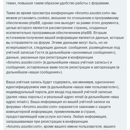
темах, повышая таким образом удобство работы с форумами.
Также во время просмотра конференции «forumru.asustor.com» мы
можем установить cookies, внешние по отношению к программному
обеспечению phpBB, однако они выходят за рамки этого документа,
целью которого является рассмотрение страниц, созданных
исключительно программным обеспечением phpBB. Вторым
источником получения вашей информации являются данные, которые
вы отправляете на форум. Этими данными могут быть, но не
исчерпываются, следующие данные: сообщения, размещённые под
учётной записью Гостя (в дальнейшем «анонимные сообщения»),
данные, указанные при регистрации в конференции
«forumru.asustor.com» (в дальнейшем «ваша учётная запись») и
сообщения, оставленные вами после регистрации и авторизации (в
дальнейшем «ваши сообщения»).
Ваша учётная запись будет содержать, как минимум, однозначно
идентифицируемое имя (в дальнейшем «ваше имя пользователя»),
индивидуальный пароль для входа под вашей учётной записью
(далее «ваш пароль») и реальный адрес email (в дальнейшем «ваш
адрес email»). Ваша информация из вашей учётной записи на
форумах «forumru.asustor.com» охраняется законами о защите
компьютерной информации, применяемыми в стране,
предоставляющей нам услуги хостинга. Любая информация,
запрашиваемая при регистрации в конференции
«forumru.asustor.com», кроме вашего имени пользователя, вашего