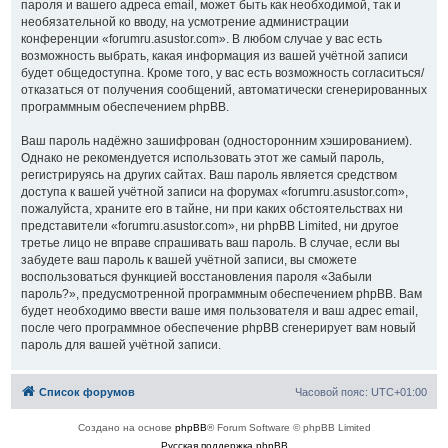
пароля и вашего адреса email, может быть как необходимой, так и
необязательной ко вводу, на усмотрение администрации
конференции «forumru.asustor.com». В любом случае у вас есть
возможность выбрать, какая информация из вашей учётной записи
будет общедоступна. Кроме того, у вас есть возможность согласиться/
отказаться от получения сообщений, автоматически сгенерированных
программным обеспечением phpBB.
Ваш пароль надёжно зашифрован (односторонним хэшированием).
Однако не рекомендуется использовать этот же самый пароль,
регистрируясь на других сайтах. Ваш пароль является средством
доступа к вашей учётной записи на форумах «forumru.asustor.com»,
пожалуйста, храните его в тайне, ни при каких обстоятельствах ни
представители «forumru.asustor.com», ни phpBB Limited, ни другое
третье лицо не вправе спрашивать ваш пароль. В случае, если вы
забудете ваш пароль к вашей учётной записи, вы сможете
воспользоваться функцией восстановления пароля «Забыли
пароль?», предусмотренной программным обеспечением phpBB. Вам
будет необходимо ввести ваше имя пользователя и ваш адрес email,
после чего программное обеспечение phpBB сгенерирует вам новый
пароль для вашей учётной записи.
Список форумов
Часовой пояс:
UTC+01:00
Создано на основе
phpBB
® Forum Software © phpBB Limited
Русская поддержка phpBB