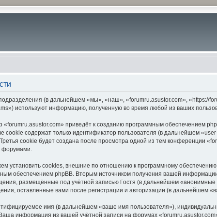
сти
подразделения (в дальнейшем «мы», «наш», «forumru.asustor.com», «https://f
ams») используют информацию, полученную во время любой из ваших пользо
 «forumru.asustor.com» приведёт к созданию программным обеспечением php
 cookie содержат только идентификатор пользователя (в дальнейшем «user-i
етья cookie будет создана после просмотра одной из тем конференции «for
с форумами.
ем установить cookies, внешние по отношению к программному обеспечению p
мным обеспечением phpBB. Вторым источником получения вашей информации
щения, размещённые под учётной записью Гостя (в дальнейшем «анонимные 
бщения, оставленные вами после регистрации и авторизации (в дальнейшем «
ентифицируемое имя (в дальнейшем «ваше имя пользователя»), индивидуальн
. Ваша информация из вашей учётной записи на форумах «forumru.asustor.c