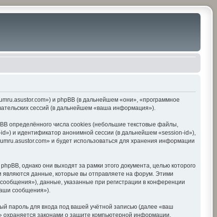
orumru.asustor.com») и phpBB (в дальнейшем «они», «программное
вательских сессий (в дальнейшем «ваша информация»).
BB определённого числа cookies (небольшие текстовые файлы,
d») и идентификатор анонимной сессии (в дальнейшем «session-id»),
umru.asustor.com» и будет использоваться для хранения информации
hpBB, однако они выходят за рамки этого документа, целью которого
 являются данные, которые вы отправляете на форум. Этими
сообщения»), данные, указанные при регистрации в конференции
ваши сообщения»).
ый пароль для входа под вашей учётной записью (далее «ваш
om» охраняется законами о защите компьютерной информации,