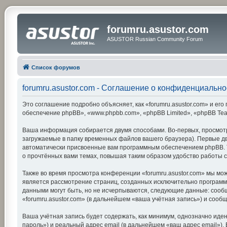
forumru.asustor.com
ASUSTOR Russian Community Forum
Список форумов
forumru.asustor.com - Соглашение о конфиденциально
Это соглашение подробно объясняет, как «forumru.asustor.com» и его 
обеспечение phpBB», «www.phpbb.com», «phpBB Limited», «phpBB Te
Ваша информация собирается двумя способами. Во-первых, просмотр
загружаемые в папку временных файлов вашего браузера). Первые две
автоматически присвоенные вам программным обеспечением phpBB. Тр
о прочтённых вами темах, повышая таким образом удобство работы 
Также во время просмотра конференции «forumru.asustor.com» мы мож
является рассмотрение страниц, созданных исключительно програм
данными могут быть, но не исчерпываются, следующие данные: сооб
«forumru.asustor.com» (в дальнейшем «ваша учётная запись») и соо
Ваша учётная запись будет содержать, как минимум, однозначно ид
пароль») и реальный адрес email (в дальнейшем «ваш адрес email»)