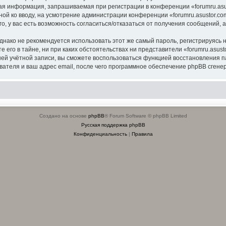
я информация, запрашиваемая при регистрации в конференции «forumru.asus
ной ко вводу, на усмотрение администрации конференции «forumru.asustor.com
о, у вас есть возможность согласиться/отказаться от получения сообщений
ко не рекомендуется использовать этот же самый пароль, регистрируясь на
 его в тайне, ни при каких обстоятельствах ни представители «forumru.asusto
вашей учётной записи, вы сможете воспользоваться функцией восстановлени
ателя и ваш адрес email, после чего программное обеспечение phpBB сгенер
Создано на основе
phpBB
® Forum Software © phpBB Limited
Русская поддержка phpBB
Конфиденциальность
|
Правила