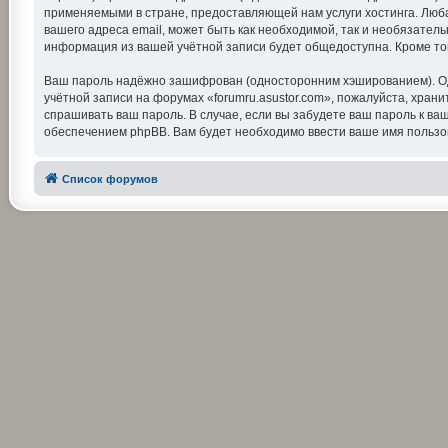
применяемыми в стране, предоставляющей нам услуги хостинга. Люба
вашего адреса email, может быть как необходимой, так и необязатель
информация из вашей учётной записи будет общедоступна. Кроме тог
Ваш пароль надёжно зашифрован (односторонним хэшированием). Одна
учётной записи на форумах «forumru.asustor.com», пожалуйста, храните
спрашивать ваш пароль. В случае, если вы забудете ваш пароль к 
обеспечением phpBB. Вам будет необходимо ввести ваше имя пользов
Список форумов