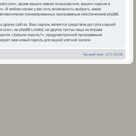
tor.com», кроме вашего имени пользователя, вашего пароля и
». В любом случае у вас есть возможность выбрать, какая
, автоматически сгенерированных программным обеспечением phpBB.
 других сайтах. Ваш пароль является средством доступа к вашей
r.com», ни phpBB Limited, ни другое третье лицо не вправе
я пароля «Забыли пароль?», предусмотренной программным
ирует вам новый пароль для вашей учётной записи.
Часовой пояс:
UTC+01:00