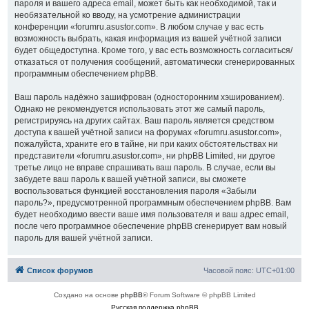
пароля и вашего адреса email, может быть как необходимой, так и
необязательной ко вводу, на усмотрение администрации
конференции «forumru.asustor.com». В любом случае у вас есть
возможность выбрать, какая информация из вашей учётной записи
будет общедоступна. Кроме того, у вас есть возможность согласиться/
отказаться от получения сообщений, автоматически сгенерированных
программным обеспечением phpBB.
Ваш пароль надёжно зашифрован (односторонним хэшированием).
Однако не рекомендуется использовать этот же самый пароль,
регистрируясь на других сайтах. Ваш пароль является средством
доступа к вашей учётной записи на форумах «forumru.asustor.com»,
пожалуйста, храните его в тайне, ни при каких обстоятельствах ни
представители «forumru.asustor.com», ни phpBB Limited, ни другое
третье лицо не вправе спрашивать ваш пароль. В случае, если вы
забудете ваш пароль к вашей учётной записи, вы сможете
воспользоваться функцией восстановления пароля «Забыли
пароль?», предусмотренной программным обеспечением phpBB. Вам
будет необходимо ввести ваше имя пользователя и ваш адрес email,
после чего программное обеспечение phpBB сгенерирует вам новый
пароль для вашей учётной записи.
Список форумов
Часовой пояс:
UTC+01:00
Создано на основе
phpBB
® Forum Software © phpBB Limited
Русская поддержка phpBB