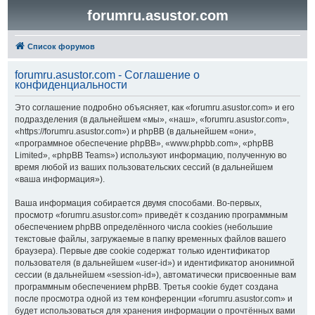
forumru.asustor.com
Список форумов
forumru.asustor.com - Соглашение о
конфиденциальности
Это соглашение подробно объясняет, как «forumru.asustor.com» и его
подразделения (в дальнейшем «мы», «наш», «forumru.asustor.com»,
«https://forumru.asustor.com») и phpBB (в дальнейшем «они»,
«программное обеспечение phpBB», «www.phpbb.com», «phpBB
Limited», «phpBB Teams») используют информацию, полученную во
время любой из ваших пользовательских сессий (в дальнейшем
«ваша информация»).
Ваша информация собирается двумя способами. Во-первых,
просмотр «forumru.asustor.com» приведёт к созданию программным
обеспечением phpBB определённого числа cookies (небольшие
текстовые файлы, загружаемые в папку временных файлов вашего
браузера). Первые две cookie содержат только идентификатор
пользователя (в дальнейшем «user-id») и идентификатор анонимной
сессии (в дальнейшем «session-id»), автоматически присвоенные вам
программным обеспечением phpBB. Третья cookie будет создана
после просмотра одной из тем конференции «forumru.asustor.com» и
будет использоваться для хранения информации о прочтённых вами