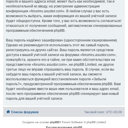
пароля и вашего адреса email, может быть как необходимой, так и
необязательной ко вводу, на усмотрение администрации
конференции «forumru.asustor.com». В любом случае у вас есть
возможность выбрать, какая информация из вашей учётной записи
будет общедоступна. Кроме того, у вас есть возможность согласиться/
отказаться от получения сообщений, автоматически сгенерированных
программным обеспечением phpBB.
Ваш пароль надёжно зашифрован (односторонним хэшированием).
Однако не рекомендуется использовать этот же самый пароль,
регистрируясь на других сайтах. Ваш пароль является средством
доступа к вашей учётной записи на форумах «forumru.asustor.com»,
пожалуйста, храните его в тайне, ни при каких обстоятельствах ни
представители «forumru.asustor.com», ни phpBB Limited, ни другое
третье лицо не вправе спрашивать ваш пароль. В случае, если вы
забудете ваш пароль к вашей учётной записи, вы сможете
воспользоваться функцией восстановления пароля «Забыли
пароль?», предусмотренной программным обеспечением phpBB. Вам
будет необходимо ввести ваше имя пользователя и ваш адрес email,
после чего программное обеспечение phpBB сгенерирует вам новый
пароль для вашей учётной записи.
Список форумов
Часовой пояс:
UTC+01:00
Создано на основе
phpBB
® Forum Software © phpBB Limited
Русская поддержка phpBB