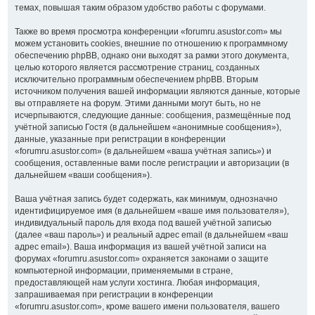
темах, повышая таким образом удобство работы с форумами.
Также во время просмотра конференции «forumru.asustor.com» мы
можем установить cookies, внешние по отношению к программному
обеспечению phpBB, однако они выходят за рамки этого документа,
целью которого является рассмотрение страниц, созданных
исключительно программным обеспечением phpBB. Вторым
источником получения вашей информации являются данные, которые
вы отправляете на форум. Этими данными могут быть, но не
исчерпываются, следующие данные: сообщения, размещённые под
учётной записью Гостя (в дальнейшем «анонимные сообщения»),
данные, указанные при регистрации в конференции
«forumru.asustor.com» (в дальнейшем «ваша учётная запись») и
сообщения, оставленные вами после регистрации и авторизации (в
дальнейшем «ваши сообщения»).
Ваша учётная запись будет содержать, как минимум, однозначно
идентифицируемое имя (в дальнейшем «ваше имя пользователя»),
индивидуальный пароль для входа под вашей учётной записью
(далее «ваш пароль») и реальный адрес email (в дальнейшем «ваш
адрес email»). Ваша информация из вашей учётной записи на
форумах «forumru.asustor.com» охраняется законами о защите
компьютерной информации, применяемыми в стране,
предоставляющей нам услуги хостинга. Любая информация,
запрашиваемая при регистрации в конференции
«forumru.asustor.com», кроме вашего имени пользователя, вашего