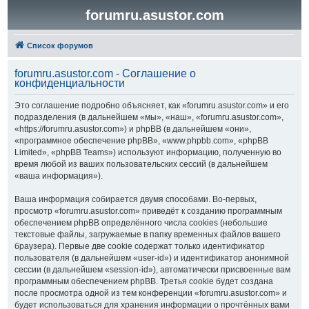
forumru.asustor.com
Список форумов
forumru.asustor.com - Соглашение о
конфиденциальности
Это соглашение подробно объясняет, как «forumru.asustor.com» и его
подразделения (в дальнейшем «мы», «наш», «forumru.asustor.com»,
«https://forumru.asustor.com») и phpBB (в дальнейшем «они»,
«программное обеспечение phpBB», «www.phpbb.com», «phpBB
Limited», «phpBB Teams») используют информацию, полученную во
время любой из ваших пользовательских сессий (в дальнейшем
«ваша информация»).
Ваша информация собирается двумя способами. Во-первых,
просмотр «forumru.asustor.com» приведёт к созданию программным
обеспечением phpBB определённого числа cookies (небольшие
текстовые файлы, загружаемые в папку временных файлов вашего
браузера). Первые две cookie содержат только идентификатор
пользователя (в дальнейшем «user-id») и идентификатор анонимной
сессии (в дальнейшем «session-id»), автоматически присвоенные вам
программным обеспечением phpBB. Третья cookie будет создана
после просмотра одной из тем конференции «forumru.asustor.com» и
будет использоваться для хранения информации о прочтённых вами