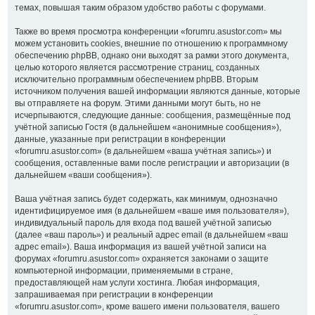
темах, повышая таким образом удобство работы с форумами.
Также во время просмотра конференции «forumru.asustor.com» мы
можем установить cookies, внешние по отношению к программному
обеспечению phpBB, однако они выходят за рамки этого документа,
целью которого является рассмотрение страниц, созданных
исключительно программным обеспечением phpBB. Вторым
источником получения вашей информации являются данные, которые
вы отправляете на форум. Этими данными могут быть, но не
исчерпываются, следующие данные: сообщения, размещённые под
учётной записью Гостя (в дальнейшем «анонимные сообщения»),
данные, указанные при регистрации в конференции
«forumru.asustor.com» (в дальнейшем «ваша учётная запись») и
сообщения, оставленные вами после регистрации и авторизации (в
дальнейшем «ваши сообщения»).
Ваша учётная запись будет содержать, как минимум, однозначно
идентифицируемое имя (в дальнейшем «ваше имя пользователя»),
индивидуальный пароль для входа под вашей учётной записью
(далее «ваш пароль») и реальный адрес email (в дальнейшем «ваш
адрес email»). Ваша информация из вашей учётной записи на
форумах «forumru.asustor.com» охраняется законами о защите
компьютерной информации, применяемыми в стране,
предоставляющей нам услуги хостинга. Любая информация,
запрашиваемая при регистрации в конференции
«forumru.asustor.com», кроме вашего имени пользователя, вашего