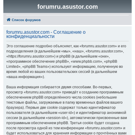
forumru.asustor.com
Список форумов
forumru.asustor.com - Соглашение о
конфиденциальности
Это соглашение подробно объясняет, как «forumru.asustor.com» и его
подразделения (в дальнейшем «мы», «наш», «forumru.asustor.com»,
«https://forumru.asustor.com») и phpBB (в дальнейшем «они»,
«программное обеспечение phpBB», «www.phpbb.com», «phpBB
Limited», «phpBB Teams») используют информацию, полученную во
время любой из ваших пользовательских сессий (в дальнейшем
«ваша информация»).
Ваша информация собирается двумя способами. Во-первых,
просмотр «forumru.asustor.com» приведёт к созданию программным
обеспечением phpBB определённого числа cookies (небольшие
текстовые файлы, загружаемые в папку временных файлов вашего
браузера). Первые две cookie содержат только идентификатор
пользователя (в дальнейшем «user-id») и идентификатор анонимной
сессии (в дальнейшем «session-id»), автоматически присвоенные вам
программным обеспечением phpBB. Третья cookie будет создана
после просмотра одной из тем конференции «forumru.asustor.com» и
будет использоваться для хранения информации о прочтённых вами