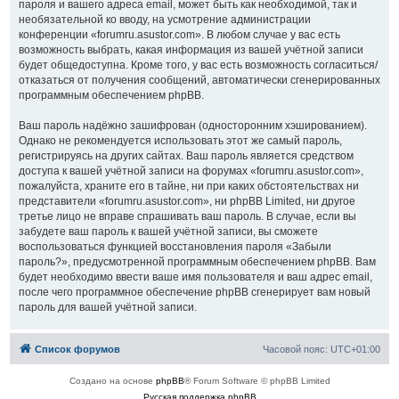
пароля и вашего адреса email, может быть как необходимой, так и
необязательной ко вводу, на усмотрение администрации
конференции «forumru.asustor.com». В любом случае у вас есть
возможность выбрать, какая информация из вашей учётной записи
будет общедоступна. Кроме того, у вас есть возможность согласиться/
отказаться от получения сообщений, автоматически сгенерированных
программным обеспечением phpBB.
Ваш пароль надёжно зашифрован (односторонним хэшированием).
Однако не рекомендуется использовать этот же самый пароль,
регистрируясь на других сайтах. Ваш пароль является средством
доступа к вашей учётной записи на форумах «forumru.asustor.com»,
пожалуйста, храните его в тайне, ни при каких обстоятельствах ни
представители «forumru.asustor.com», ни phpBB Limited, ни другое
третье лицо не вправе спрашивать ваш пароль. В случае, если вы
забудете ваш пароль к вашей учётной записи, вы сможете
воспользоваться функцией восстановления пароля «Забыли
пароль?», предусмотренной программным обеспечением phpBB. Вам
будет необходимо ввести ваше имя пользователя и ваш адрес email,
после чего программное обеспечение phpBB сгенерирует вам новый
пароль для вашей учётной записи.
Список форумов
Часовой пояс:
UTC+01:00
Создано на основе
phpBB
® Forum Software © phpBB Limited
Русская поддержка phpBB