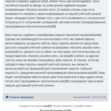
пароля и вашего адреса email, может быть как необходимой, так и
необязательной ко вводу, на усмотрение администрации
конференции «forumru.asustor.com». В любом случае у вас есть
возможность выбрать, какая информация из вашей учётной записи
будет общедоступна. Кроме того, у вас есть возможность согласиться/
отказаться от получения сообщений, автоматически сгенерированных
программным обеспечением phpBB.
Ваш пароль надёжно зашифрован (односторонним хэшированием).
Однако не рекомендуется использовать этот же самый пароль,
регистрируясь на других сайтах. Ваш пароль является средством
доступа к вашей учётной записи на форумах «forumru.asustor.com»,
пожалуйста, храните его в тайне, ни при каких обстоятельствах ни
представители «forumru.asustor.com», ни phpBB Limited, ни другое
третье лицо не вправе спрашивать ваш пароль. В случае, если вы
забудете ваш пароль к вашей учётной записи, вы сможете
воспользоваться функцией восстановления пароля «Забыли
пароль?», предусмотренной программным обеспечением phpBB. Вам
будет необходимо ввести ваше имя пользователя и ваш адрес email,
после чего программное обеспечение phpBB сгенерирует вам новый
пароль для вашей учётной записи.
Список форумов
Часовой пояс:
UTC+01:00
Создано на основе
phpBB
® Forum Software © phpBB Limited
Русская поддержка phpBB