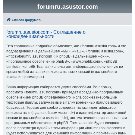
forumru.asustor.com
Список форумов
forumru.asustor.com - Соглашение о
конфиденциальности
Это соглашение подробно объясняет, как «forumru.asustor.com» и его
подразделения (в дальнейшем «мы», «наш», «forumru.asustor.com»,
«https://forumru.asustor.com») и phpBB (в дальнейшем «они»,
«программное обеспечение phpBB», «www.phpbb.com», «phpBB
Limited», «phpBB Teams») используют информацию, полученную во
время любой из ваших пользовательских сессий (в дальнейшем
«ваша информация»).
Ваша информация собирается двумя способами. Во-первых,
просмотр «forumru.asustor.com» приведёт к созданию программным
обеспечением phpBB определённого числа cookies (небольшие
текстовые файлы, загружаемые в папку временных файлов вашего
браузера). Первые две cookie содержат только идентификатор
пользователя (в дальнейшем «user-id») и идентификатор анонимной
сессии (в дальнейшем «session-id»), автоматически присвоенные вам
программным обеспечением phpBB. Третья cookie будет создана
после просмотра одной из тем конференции «forumru.asustor.com» и
будет использоваться для хранения информации о прочтённых вами