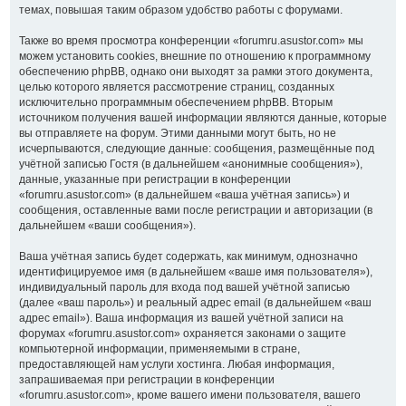
темах, повышая таким образом удобство работы с форумами.
Также во время просмотра конференции «forumru.asustor.com» мы
можем установить cookies, внешние по отношению к программному
обеспечению phpBB, однако они выходят за рамки этого документа,
целью которого является рассмотрение страниц, созданных
исключительно программным обеспечением phpBB. Вторым
источником получения вашей информации являются данные, которые
вы отправляете на форум. Этими данными могут быть, но не
исчерпываются, следующие данные: сообщения, размещённые под
учётной записью Гостя (в дальнейшем «анонимные сообщения»),
данные, указанные при регистрации в конференции
«forumru.asustor.com» (в дальнейшем «ваша учётная запись») и
сообщения, оставленные вами после регистрации и авторизации (в
дальнейшем «ваши сообщения»).
Ваша учётная запись будет содержать, как минимум, однозначно
идентифицируемое имя (в дальнейшем «ваше имя пользователя»),
индивидуальный пароль для входа под вашей учётной записью
(далее «ваш пароль») и реальный адрес email (в дальнейшем «ваш
адрес email»). Ваша информация из вашей учётной записи на
форумах «forumru.asustor.com» охраняется законами о защите
компьютерной информации, применяемыми в стране,
предоставляющей нам услуги хостинга. Любая информация,
запрашиваемая при регистрации в конференции
«forumru.asustor.com», кроме вашего имени пользователя, вашего