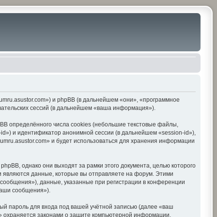
orumru.asustor.com») и phpBB (в дальнейшем «они», «программное
вательских сессий (в дальнейшем «ваша информация»).
BB определённого числа cookies (небольшие текстовые файлы,
d») и идентификатор анонимной сессии (в дальнейшем «session-id»),
umru.asustor.com» и будет использоваться для хранения информации
hpBB, однако они выходят за рамки этого документа, целью которого
 являются данные, которые вы отправляете на форум. Этими
сообщения»), данные, указанные при регистрации в конференции
ваши сообщения»).
ый пароль для входа под вашей учётной записью (далее «ваш
om» охраняется законами о защите компьютерной информации,