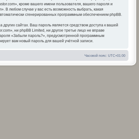
tor.com», кроме вашего имени пользователя, вашего пароля и
». В любом случае у вас есть возможность выбрать, какая
, автоматически сгенерированных программным обеспечением phpBB.
 других сайтах. Ваш пароль является средством доступа к вашей
r.com», ни phpBB Limited, ни другое третье лицо не вправе
я пароля «Забыли пароль?», предусмотренной программным
ирует вам новый пароль для вашей учётной записи.
Часовой пояс:
UTC+01:00