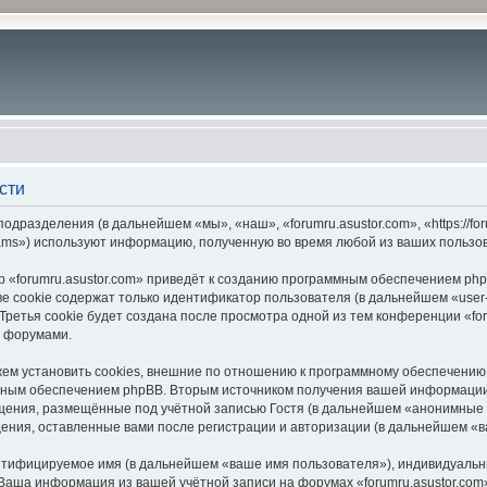
сти
подразделения (в дальнейшем «мы», «наш», «forumru.asustor.com», «https://f
ams») используют информацию, полученную во время любой из ваших пользо
 «forumru.asustor.com» приведёт к созданию программным обеспечением php
 cookie содержат только идентификатор пользователя (в дальнейшем «user-i
етья cookie будет создана после просмотра одной из тем конференции «for
с форумами.
ем установить cookies, внешние по отношению к программному обеспечению p
мным обеспечением phpBB. Вторым источником получения вашей информации
щения, размещённые под учётной записью Гостя (в дальнейшем «анонимные 
бщения, оставленные вами после регистрации и авторизации (в дальнейшем «
ентифицируемое имя (в дальнейшем «ваше имя пользователя»), индивидуальн
. Ваша информация из вашей учётной записи на форумах «forumru.asustor.c