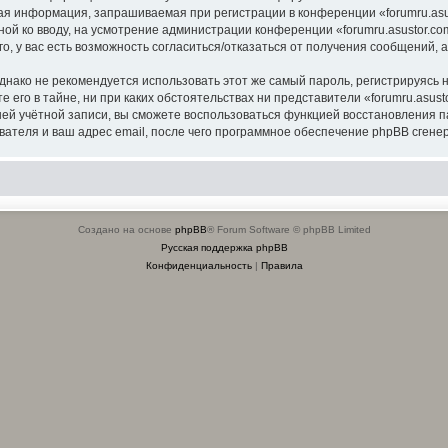
я информация, запрашиваемая при регистрации в конференции «forumru.asus
ной ко вводу, на усмотрение администрации конференции «forumru.asustor.com
о, у вас есть возможность согласиться/отказаться от получения сообщений
ко не рекомендуется использовать этот же самый пароль, регистрируясь на
 его в тайне, ни при каких обстоятельствах ни представители «forumru.asusto
вашей учётной записи, вы сможете воспользоваться функцией восстановлени
ателя и ваш адрес email, после чего программное обеспечение phpBB сгенер
Создано на основе
phpBB
® Forum Software © phpBB Limited
Русская поддержка phpBB
Конфиденциальность
|
Правила