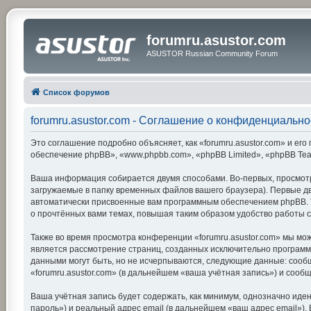
forumru.asustor.com
ASUSTOR Russian Community Forum
Список форумов
forumru.asustor.com - Соглашение о конфиденциально
Это соглашение подробно объясняет, как «forumru.asustor.com» и его 
обеспечение phpBB», «www.phpbb.com», «phpBB Limited», «phpBB Te
Ваша информация собирается двумя способами. Во-первых, просмотр
загружаемые в папку временных файлов вашего браузера). Первые две
автоматически присвоенные вам программным обеспечением phpBB. Тр
о прочтённых вами темах, повышая таким образом удобство работы 
Также во время просмотра конференции «forumru.asustor.com» мы мож
является рассмотрение страниц, созданных исключительно програм
данными могут быть, но не исчерпываются, следующие данные: сооб
«forumru.asustor.com» (в дальнейшем «ваша учётная запись») и соо
Ваша учётная запись будет содержать, как минимум, однозначно ид
пароль») и реальный адрес email (в дальнейшем «ваш адрес email»)