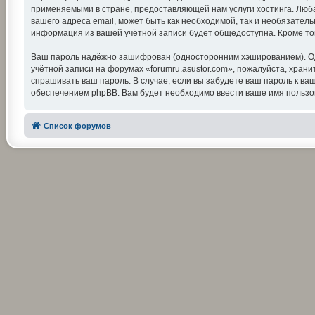
применяемыми в стране, предоставляющей нам услуги хостинга. Люба
вашего адреса email, может быть как необходимой, так и необязатель
информация из вашей учётной записи будет общедоступна. Кроме тог
Ваш пароль надёжно зашифрован (односторонним хэшированием). Одна
учётной записи на форумах «forumru.asustor.com», пожалуйста, храните
спрашивать ваш пароль. В случае, если вы забудете ваш пароль к 
обеспечением phpBB. Вам будет необходимо ввести ваше имя пользов
Список форумов