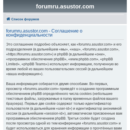
forumru.asustor.com
Список форумов
forumru.asustor.com - Соглашение о
конфиденциальности
Это соглашение подробно объясняет, как «forumru.asustor.com» и его
подразделения (в дальнейшем «мы», «наш», «forumru.asustor.com»,
«https://forumru.asustor.com») и phpBB (в дальнейшем «они»,
«программное обеспечение phpBB», «www.phpbb.com», «phpBB
Limited», «phpBB Teams») используют информацию, полученную во
время любой из ваших пользовательских сессий (в дальнейшем
«ваша информация»).
Ваша информация собирается двумя способами. Во-первых,
просмотр «forumru.asustor.com» приведёт к созданию программным
обеспечением phpBB определённого числа cookies (небольшие
текстовые файлы, загружаемые в папку временных файлов вашего
браузера). Первые две cookie содержат только идентификатор
пользователя (в дальнейшем «user-id») и идентификатор анонимной
сессии (в дальнейшем «session-id»), автоматически присвоенные вам
программным обеспечением phpBB. Третья cookie будет создана
после просмотра одной из тем конференции «forumru.asustor.com» и
будет использоваться для хранения информации о прочтённых вами