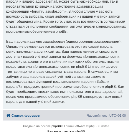
пароля и вашего адреса email, может быть как необходимой, так и
необязательной ко вводу, на усмотрение администрации
конференции «forumru.asustor.com». В любом случае у вас есть
возможность выбрать, какая информация из вашей учётной записи
будет общедоступна. Кроме того, у вас есть возможность согласиться/
отказаться от получения сообщений, автоматически сгенерированных
программным обеспечением phpBB.
Ваш пароль надёжно зашифрован (односторонним хэшированием).
Однако не рекомендуется использовать этот же самый пароль,
регистрируясь на других сайтах. Ваш пароль является средством
доступа к вашей учётной записи на форумах «forumru.asustor.com»,
пожалуйста, храните его в тайне, ни при каких обстоятельствах ни
представители «forumru.asustor.com», ни phpBB Limited, ни другое
третье лицо не вправе спрашивать ваш пароль. В случае, если вы
забудете ваш пароль к вашей учётной записи, вы сможете
воспользоваться функцией восстановления пароля «Забыли
пароль?», предусмотренной программным обеспечением phpBB. Вам
будет необходимо ввести ваше имя пользователя и ваш адрес email,
после чего программное обеспечение phpBB сгенерирует вам новый
пароль для вашей учётной записи.
Список форумов
Часовой пояс:
UTC+01:00
Создано на основе
phpBB
® Forum Software © phpBB Limited
Русская поддержка phpBB