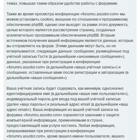
темах, повышая таким образом удобство работы с форумами.
Также во время просмотра конференции «forumru.asustor.com» мы
можем установить cookies, внешние по отношению к программному
обеспечению phpBB, однако они выходят за рамки этого документа,
целью которого является рассмотрение страниц, созданных
исключительно программным обеспечением phpBB. Вторым
источником получения вашей информации являются данные, которые
вы отправляете на форум. Этими данными могут быть, но не
исчерпываются, следующие данные: сообщения, размещённые под
учётной записью Гостя (в дальнейшем «анонимные сообщения»),
данные, указанные при регистрации в конференции
«forumru.asustor.com» (в дальнейшем «ваша учётная запись») и
сообщения, оставленные вами после регистрации и авторизации (в
дальнейшем «ваши сообщения»).
Ваша учётная запись будет содержать, как минимум, однозначно
идентифицируемое имя (в дальнейшем «ваше имя пользователя»),
индивидуальный пароль для входа под вашей учётной записью
(далее «ваш пароль») и реальный адрес email (в дальнейшем «ваш
адрес email»). Ваша информация из вашей учётной записи на
форумах «forumru.asustor.com» охраняется законами о защите
компьютерной информации, применяемыми в стране,
предоставляющей нам услуги хостинга. Любая информация,
запрашиваемая при регистрации в конференции
«forumru.asustor.com», кроме вашего имени пользователя, вашего