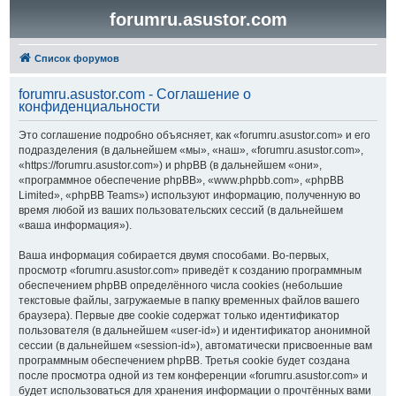
forumru.asustor.com
Список форумов
forumru.asustor.com - Соглашение о
конфиденциальности
Это соглашение подробно объясняет, как «forumru.asustor.com» и его
подразделения (в дальнейшем «мы», «наш», «forumru.asustor.com»,
«https://forumru.asustor.com») и phpBB (в дальнейшем «они»,
«программное обеспечение phpBB», «www.phpbb.com», «phpBB
Limited», «phpBB Teams») используют информацию, полученную во
время любой из ваших пользовательских сессий (в дальнейшем
«ваша информация»).
Ваша информация собирается двумя способами. Во-первых,
просмотр «forumru.asustor.com» приведёт к созданию программным
обеспечением phpBB определённого числа cookies (небольшие
текстовые файлы, загружаемые в папку временных файлов вашего
браузера). Первые две cookie содержат только идентификатор
пользователя (в дальнейшем «user-id») и идентификатор анонимной
сессии (в дальнейшем «session-id»), автоматически присвоенные вам
программным обеспечением phpBB. Третья cookie будет создана
после просмотра одной из тем конференции «forumru.asustor.com» и
будет использоваться для хранения информации о прочтённых вами