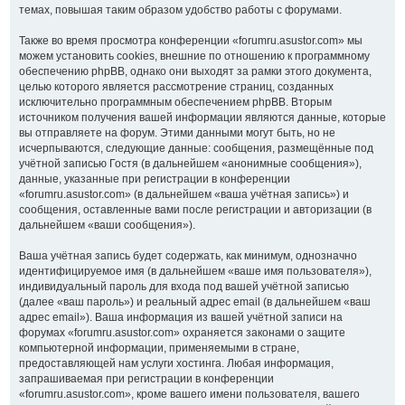
темах, повышая таким образом удобство работы с форумами.
Также во время просмотра конференции «forumru.asustor.com» мы
можем установить cookies, внешние по отношению к программному
обеспечению phpBB, однако они выходят за рамки этого документа,
целью которого является рассмотрение страниц, созданных
исключительно программным обеспечением phpBB. Вторым
источником получения вашей информации являются данные, которые
вы отправляете на форум. Этими данными могут быть, но не
исчерпываются, следующие данные: сообщения, размещённые под
учётной записью Гостя (в дальнейшем «анонимные сообщения»),
данные, указанные при регистрации в конференции
«forumru.asustor.com» (в дальнейшем «ваша учётная запись») и
сообщения, оставленные вами после регистрации и авторизации (в
дальнейшем «ваши сообщения»).
Ваша учётная запись будет содержать, как минимум, однозначно
идентифицируемое имя (в дальнейшем «ваше имя пользователя»),
индивидуальный пароль для входа под вашей учётной записью
(далее «ваш пароль») и реальный адрес email (в дальнейшем «ваш
адрес email»). Ваша информация из вашей учётной записи на
форумах «forumru.asustor.com» охраняется законами о защите
компьютерной информации, применяемыми в стране,
предоставляющей нам услуги хостинга. Любая информация,
запрашиваемая при регистрации в конференции
«forumru.asustor.com», кроме вашего имени пользователя, вашего