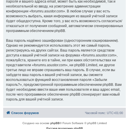
пароля и вашего адреса email, может быть как необходимой, так и
необязательной ко вводу, на усмотрение администрации
конференции «forumru.asustor.com». В любом случае у вас есть
возможность выбрать, какая информация из вашей учётной записи
будет общедоступна. Кроме того, у вас есть возможность согласиться/
отказаться от получения сообщений, автоматически сгенерированных
программным обеспечением phpBB.
Ваш пароль надёжно зашифрован (односторонним хэшированием).
Однако не рекомендуется использовать этот же самый пароль,
регистрируясь на других сайтах. Ваш пароль является средством
доступа к вашей учётной записи на форумах «forumru.asustor.com»,
пожалуйста, храните его в тайне, ни при каких обстоятельствах ни
представители «forumru.asustor.com», ни phpBB Limited, ни другое
третье лицо не вправе спрашивать ваш пароль. В случае, если вы
забудете ваш пароль к вашей учётной записи, вы сможете
воспользоваться функцией восстановления пароля «Забыли
пароль?», предусмотренной программным обеспечением phpBB. Вам
будет необходимо ввести ваше имя пользователя и ваш адрес email,
после чего программное обеспечение phpBB сгенерирует вам новый
пароль для вашей учётной записи.
Список форумов
Часовой пояс:
UTC+01:00
Создано на основе
phpBB
® Forum Software © phpBB Limited
Русская поддержка phpBB