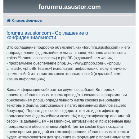
forumru.asustor.com
Список форумов
forumru.asustor.com - Соглашение о
конфиденциальности
Это соглашение подробно объясняет, как «forumru.asustor.com» и его
подразделения (в дальнейшем «мы», «наш», «forumru.asustor.com»,
«https://forumru.asustor.com») и phpBB (в дальнейшем «они»,
«программное обеспечение phpBB», «www.phpbb.com», «phpBB
Limited», «phpBB Teams») используют информацию, полученную во
время любой из ваших пользовательских сессий (в дальнейшем
«ваша информация»).
Ваша информация собирается двумя способами. Во-первых,
просмотр «forumru.asustor.com» приведёт к созданию программным
обеспечением phpBB определённого числа cookies (небольшие
текстовые файлы, загружаемые в папку временных файлов вашего
браузера). Первые две cookie содержат только идентификатор
пользователя (в дальнейшем «user-id») и идентификатор анонимной
сессии (в дальнейшем «session-id»), автоматически присвоенные вам
программным обеспечением phpBB. Третья cookie будет создана
после просмотра одной из тем конференции «forumru.asustor.com» и
будет использоваться для хранения информации о прочтённых вами