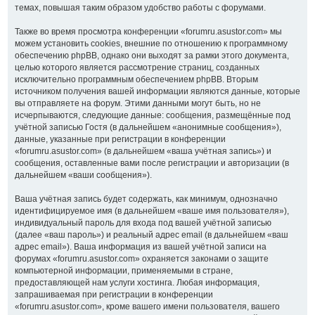
темах, повышая таким образом удобство работы с форумами.
Также во время просмотра конференции «forumru.asustor.com» мы
можем установить cookies, внешние по отношению к программному
обеспечению phpBB, однако они выходят за рамки этого документа,
целью которого является рассмотрение страниц, созданных
исключительно программным обеспечением phpBB. Вторым
источником получения вашей информации являются данные, которые
вы отправляете на форум. Этими данными могут быть, но не
исчерпываются, следующие данные: сообщения, размещённые под
учётной записью Гостя (в дальнейшем «анонимные сообщения»),
данные, указанные при регистрации в конференции
«forumru.asustor.com» (в дальнейшем «ваша учётная запись») и
сообщения, оставленные вами после регистрации и авторизации (в
дальнейшем «ваши сообщения»).
Ваша учётная запись будет содержать, как минимум, однозначно
идентифицируемое имя (в дальнейшем «ваше имя пользователя»),
индивидуальный пароль для входа под вашей учётной записью
(далее «ваш пароль») и реальный адрес email (в дальнейшем «ваш
адрес email»). Ваша информация из вашей учётной записи на
форумах «forumru.asustor.com» охраняется законами о защите
компьютерной информации, применяемыми в стране,
предоставляющей нам услуги хостинга. Любая информация,
запрашиваемая при регистрации в конференции
«forumru.asustor.com», кроме вашего имени пользователя, вашего