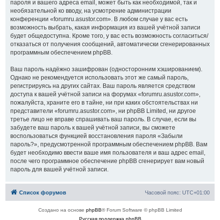
пароля и вашего адреса email, может быть как необходимой, так и
необязательной ко вводу, на усмотрение администрации
конференции «forumru.asustor.com». В любом случае у вас есть
возможность выбрать, какая информация из вашей учётной записи
будет общедоступна. Кроме того, у вас есть возможность согласиться/
отказаться от получения сообщений, автоматически сгенерированных
программным обеспечением phpBB.
Ваш пароль надёжно зашифрован (односторонним хэшированием).
Однако не рекомендуется использовать этот же самый пароль,
регистрируясь на других сайтах. Ваш пароль является средством
доступа к вашей учётной записи на форумах «forumru.asustor.com»,
пожалуйста, храните его в тайне, ни при каких обстоятельствах ни
представители «forumru.asustor.com», ни phpBB Limited, ни другое
третье лицо не вправе спрашивать ваш пароль. В случае, если вы
забудете ваш пароль к вашей учётной записи, вы сможете
воспользоваться функцией восстановления пароля «Забыли
пароль?», предусмотренной программным обеспечением phpBB. Вам
будет необходимо ввести ваше имя пользователя и ваш адрес email,
после чего программное обеспечение phpBB сгенерирует вам новый
пароль для вашей учётной записи.
Список форумов
Часовой пояс:
UTC+01:00
Создано на основе
phpBB
® Forum Software © phpBB Limited
Русская поддержка phpBB