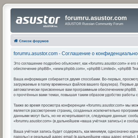
forumru.asustor.com
ASUSTOR Russian Community Forum
Список форумов
forumru.asustor.com - Соглашение о конфиденциально
Это соглашение подробно объясняет, как «forumru.asustor.com» и его 
обеспечение phpBB», «www.phpbb.com», «phpBB Limited», «phpBB Te
Ваша информация собирается двумя способами. Во-первых, просмотр
загружаемые в папку временных файлов вашего браузера). Первые две
автоматически присвоенные вам программным обеспечением phpBB. Тр
о прочтённых вами темах, повышая таким образом удобство работы 
Также во время просмотра конференции «forumru.asustor.com» мы мож
является рассмотрение страниц, созданных исключительно програм
данными могут быть, но не исчерпываются, следующие данные: сооб
«forumru.asustor.com» (в дальнейшем «ваша учётная запись») и соо
Ваша учётная запись будет содержать, как минимум, однозначно ид
пароль») и реальный адрес email (в дальнейшем «ваш адрес email»)