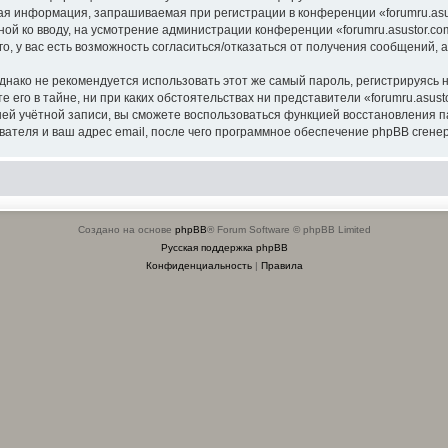
я информация, запрашиваемая при регистрации в конференции «forumru.asus
ной ко вводу, на усмотрение администрации конференции «forumru.asustor.com
о, у вас есть возможность согласиться/отказаться от получения сообщений
ко не рекомендуется использовать этот же самый пароль, регистрируясь на
 его в тайне, ни при каких обстоятельствах ни представители «forumru.asusto
вашей учётной записи, вы сможете воспользоваться функцией восстановлени
ателя и ваш адрес email, после чего программное обеспечение phpBB сгенер
Создано на основе
phpBB
® Forum Software © phpBB Limited
Русская поддержка phpBB
Конфиденциальность
|
Правила