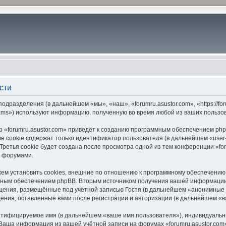
сти
подразделения (в дальнейшем «мы», «наш», «forumru.asustor.com», «https://f
ams») используют информацию, полученную во время любой из ваших пользо
 «forumru.asustor.com» приведёт к созданию программным обеспечением php
 cookie содержат только идентификатор пользователя (в дальнейшем «user-i
етья cookie будет создана после просмотра одной из тем конференции «for
с форумами.
ем установить cookies, внешние по отношению к программному обеспечению p
мным обеспечением phpBB. Вторым источником получения вашей информации
щения, размещённые под учётной записью Гостя (в дальнейшем «анонимные 
бщения, оставленные вами после регистрации и авторизации (в дальнейшем «
ентифицируемое имя (в дальнейшем «ваше имя пользователя»), индивидуальн
. Ваша информация из вашей учётной записи на форумах «forumru.asustor.c