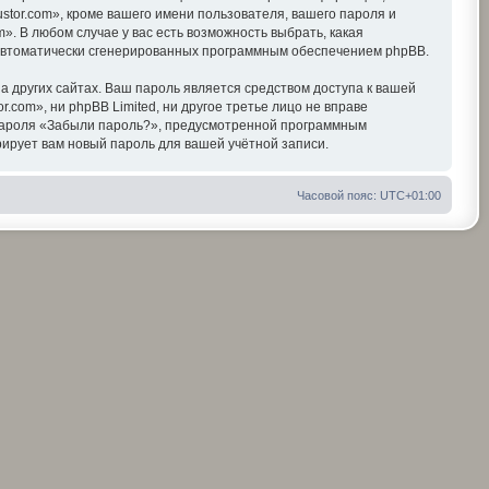
tor.com», кроме вашего имени пользователя, вашего пароля и
». В любом случае у вас есть возможность выбрать, какая
, автоматически сгенерированных программным обеспечением phpBB.
 других сайтах. Ваш пароль является средством доступа к вашей
r.com», ни phpBB Limited, ни другое третье лицо не вправе
я пароля «Забыли пароль?», предусмотренной программным
ирует вам новый пароль для вашей учётной записи.
Часовой пояс:
UTC+01:00