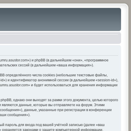
orumru.asustor.com») и phpBB (в дальнейшем «они», «программное
вательских сессий (в дальнейшем «ваша информация»).
BB определённого числа cookies (небольшие текстовые файлы,
d») и идентификатор анонимной сессии (в дальнейшем «session-id»),
umru.asustor.com» и будет использоваться для хранения информации
hpBB, однако они выходят за рамки этого документа, целью которого
 являются данные, которые вы отправляете на форум. Этими
сообщения»), данные, указанные при регистрации в конференции
ваши сообщения»).
ый пароль для входа под вашей учётной записью (далее «ваш
om» охраняется законами о защите компьютерной информации,