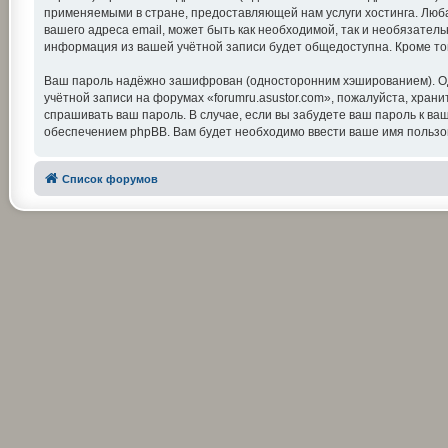
применяемыми в стране, предоставляющей нам услуги хостинга. Люба
вашего адреса email, может быть как необходимой, так и необязатель
информация из вашей учётной записи будет общедоступна. Кроме тог
Ваш пароль надёжно зашифрован (односторонним хэшированием). Одна
учётной записи на форумах «forumru.asustor.com», пожалуйста, храните
спрашивать ваш пароль. В случае, если вы забудете ваш пароль к 
обеспечением phpBB. Вам будет необходимо ввести ваше имя пользов
Список форумов