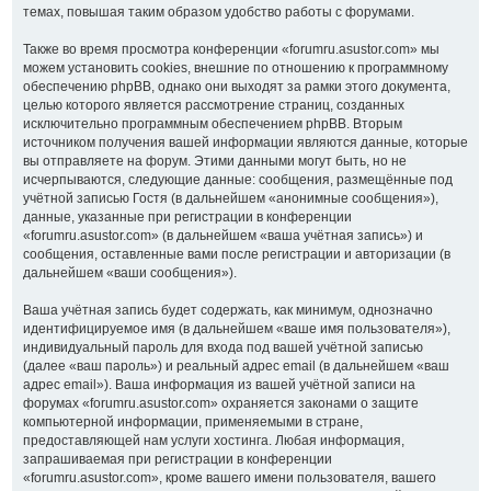
темах, повышая таким образом удобство работы с форумами.
Также во время просмотра конференции «forumru.asustor.com» мы
можем установить cookies, внешние по отношению к программному
обеспечению phpBB, однако они выходят за рамки этого документа,
целью которого является рассмотрение страниц, созданных
исключительно программным обеспечением phpBB. Вторым
источником получения вашей информации являются данные, которые
вы отправляете на форум. Этими данными могут быть, но не
исчерпываются, следующие данные: сообщения, размещённые под
учётной записью Гостя (в дальнейшем «анонимные сообщения»),
данные, указанные при регистрации в конференции
«forumru.asustor.com» (в дальнейшем «ваша учётная запись») и
сообщения, оставленные вами после регистрации и авторизации (в
дальнейшем «ваши сообщения»).
Ваша учётная запись будет содержать, как минимум, однозначно
идентифицируемое имя (в дальнейшем «ваше имя пользователя»),
индивидуальный пароль для входа под вашей учётной записью
(далее «ваш пароль») и реальный адрес email (в дальнейшем «ваш
адрес email»). Ваша информация из вашей учётной записи на
форумах «forumru.asustor.com» охраняется законами о защите
компьютерной информации, применяемыми в стране,
предоставляющей нам услуги хостинга. Любая информация,
запрашиваемая при регистрации в конференции
«forumru.asustor.com», кроме вашего имени пользователя, вашего