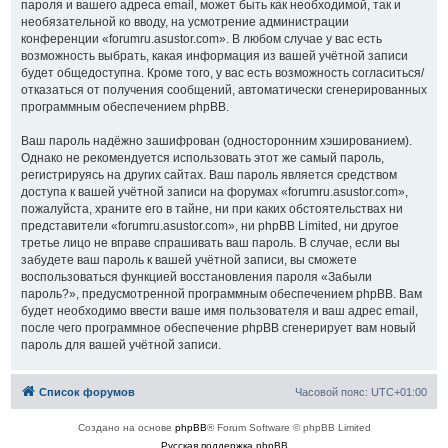
пароля и вашего адреса email, может быть как необходимой, так и
необязательной ко вводу, на усмотрение администрации
конференции «forumru.asustor.com». В любом случае у вас есть
возможность выбрать, какая информация из вашей учётной записи
будет общедоступна. Кроме того, у вас есть возможность согласиться/
отказаться от получения сообщений, автоматически сгенерированных
программным обеспечением phpBB.
Ваш пароль надёжно зашифрован (односторонним хэшированием).
Однако не рекомендуется использовать этот же самый пароль,
регистрируясь на других сайтах. Ваш пароль является средством
доступа к вашей учётной записи на форумах «forumru.asustor.com»,
пожалуйста, храните его в тайне, ни при каких обстоятельствах ни
представители «forumru.asustor.com», ни phpBB Limited, ни другое
третье лицо не вправе спрашивать ваш пароль. В случае, если вы
забудете ваш пароль к вашей учётной записи, вы сможете
воспользоваться функцией восстановления пароля «Забыли
пароль?», предусмотренной программным обеспечением phpBB. Вам
будет необходимо ввести ваше имя пользователя и ваш адрес email,
после чего программное обеспечение phpBB сгенерирует вам новый
пароль для вашей учётной записи.
Список форумов
Часовой пояс:
UTC+01:00
Создано на основе
phpBB
® Forum Software © phpBB Limited
Русская поддержка phpBB