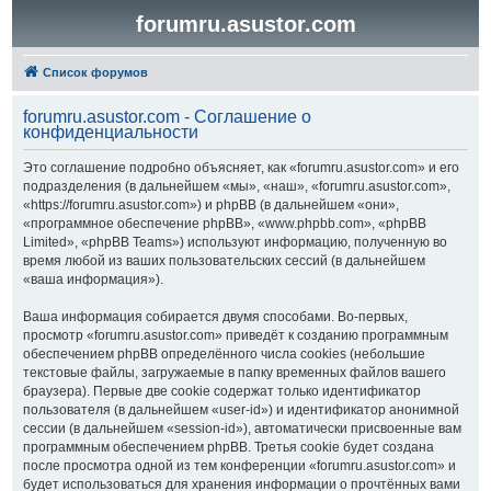
forumru.asustor.com
Список форумов
forumru.asustor.com - Соглашение о
конфиденциальности
Это соглашение подробно объясняет, как «forumru.asustor.com» и его
подразделения (в дальнейшем «мы», «наш», «forumru.asustor.com»,
«https://forumru.asustor.com») и phpBB (в дальнейшем «они»,
«программное обеспечение phpBB», «www.phpbb.com», «phpBB
Limited», «phpBB Teams») используют информацию, полученную во
время любой из ваших пользовательских сессий (в дальнейшем
«ваша информация»).
Ваша информация собирается двумя способами. Во-первых,
просмотр «forumru.asustor.com» приведёт к созданию программным
обеспечением phpBB определённого числа cookies (небольшие
текстовые файлы, загружаемые в папку временных файлов вашего
браузера). Первые две cookie содержат только идентификатор
пользователя (в дальнейшем «user-id») и идентификатор анонимной
сессии (в дальнейшем «session-id»), автоматически присвоенные вам
программным обеспечением phpBB. Третья cookie будет создана
после просмотра одной из тем конференции «forumru.asustor.com» и
будет использоваться для хранения информации о прочтённых вами