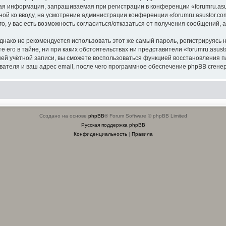
я информация, запрашиваемая при регистрации в конференции «forumru.asus
ной ко вводу, на усмотрение администрации конференции «forumru.asustor.com
о, у вас есть возможность согласиться/отказаться от получения сообщений
ко не рекомендуется использовать этот же самый пароль, регистрируясь на
 его в тайне, ни при каких обстоятельствах ни представители «forumru.asusto
вашей учётной записи, вы сможете воспользоваться функцией восстановлени
ателя и ваш адрес email, после чего программное обеспечение phpBB сгенер
Создано на основе
phpBB
® Forum Software © phpBB Limited
Русская поддержка phpBB
Конфиденциальность
|
Правила