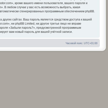
tor.com», кроме вашего имени пользователя, вашего пароля и
». В любом случае у вас есть возможность выбрать, какая
, автоматически сгенерированных программным обеспечением phpBB.
 других сайтах. Ваш пароль является средством доступа к вашей
r.com», ни phpBB Limited, ни другое третье лицо не вправе
я пароля «Забыли пароль?», предусмотренной программным
ирует вам новый пароль для вашей учётной записи.
Часовой пояс:
UTC+01:00