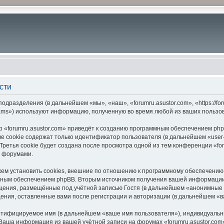
сти
подразделения (в дальнейшем «мы», «наш», «forumru.asustor.com», «https://f
ams») используют информацию, полученную во время любой из ваших пользо
 «forumru.asustor.com» приведёт к созданию программным обеспечением php
 cookie содержат только идентификатор пользователя (в дальнейшем «user-i
етья cookie будет создана после просмотра одной из тем конференции «for
с форумами.
ем установить cookies, внешние по отношению к программному обеспечению p
мным обеспечением phpBB. Вторым источником получения вашей информации
щения, размещённые под учётной записью Гостя (в дальнейшем «анонимные 
бщения, оставленные вами после регистрации и авторизации (в дальнейшем «
ентифицируемое имя (в дальнейшем «ваше имя пользователя»), индивидуальн
. Ваша информация из вашей учётной записи на форумах «forumru.asustor.c