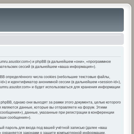
orumru.asustor.com») и phpBB (в дальнейшем «они», «программное
вательских сессий (в дальнейшем «ваша информация»).
BB определённого числа cookies (небольшие текстовые файлы,
d») и идентификатор анонимной сессии (в дальнейшем «session-id»),
umru.asustor.com» и будет использоваться для хранения информации
hpBB, однако они выходят за рамки этого документа, целью которого
 являются данные, которые вы отправляете на форум. Этими
сообщения»), данные, указанные при регистрации в конференции
ваши сообщения»).
ый пароль для входа под вашей учётной записью (далее «ваш
om» охраняется законами о защите компьютерной информации,