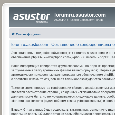
forumru.asustor.com
ASUSTOR Russian Community Forum
Список форумов
forumru.asustor.com - Соглашение о конфиденциально
Это соглашение подробно объясняет, как «forumru.asustor.com» и его 
обеспечение phpBB», «www.phpbb.com», «phpBB Limited», «phpBB Te
Ваша информация собирается двумя способами. Во-первых, просмотр
загружаемые в папку временных файлов вашего браузера). Первые две
автоматически присвоенные вам программным обеспечением phpBB. Тр
о прочтённых вами темах, повышая таким образом удобство работы 
Также во время просмотра конференции «forumru.asustor.com» мы мож
является рассмотрение страниц, созданных исключительно програм
данными могут быть, но не исчерпываются, следующие данные: сооб
«forumru.asustor.com» (в дальнейшем «ваша учётная запись») и соо
Ваша учётная запись будет содержать, как минимум, однозначно ид
пароль») и реальный адрес email (в дальнейшем «ваш адрес email»)