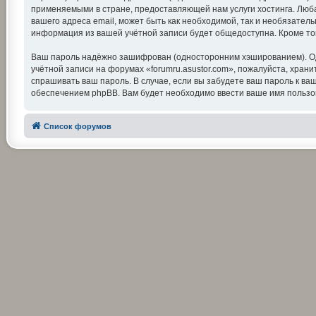
применяемыми в стране, предоставляющей нам услуги хостинга. Люба
вашего адреса email, может быть как необходимой, так и необязатель
информация из вашей учётной записи будет общедоступна. Кроме тог
Ваш пароль надёжно зашифрован (односторонним хэшированием). Одна
учётной записи на форумах «forumru.asustor.com», пожалуйста, храните
спрашивать ваш пароль. В случае, если вы забудете ваш пароль к 
обеспечением phpBB. Вам будет необходимо ввести ваше имя пользов
Список форумов