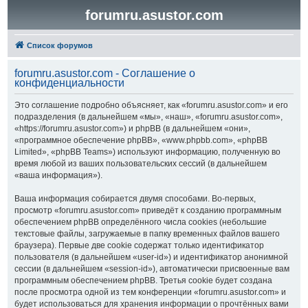
forumru.asustor.com
Список форумов
forumru.asustor.com - Соглашение о
конфиденциальности
Это соглашение подробно объясняет, как «forumru.asustor.com» и его
подразделения (в дальнейшем «мы», «наш», «forumru.asustor.com»,
«https://forumru.asustor.com») и phpBB (в дальнейшем «они»,
«программное обеспечение phpBB», «www.phpbb.com», «phpBB
Limited», «phpBB Teams») используют информацию, полученную во
время любой из ваших пользовательских сессий (в дальнейшем
«ваша информация»).
Ваша информация собирается двумя способами. Во-первых,
просмотр «forumru.asustor.com» приведёт к созданию программным
обеспечением phpBB определённого числа cookies (небольшие
текстовые файлы, загружаемые в папку временных файлов вашего
браузера). Первые две cookie содержат только идентификатор
пользователя (в дальнейшем «user-id») и идентификатор анонимной
сессии (в дальнейшем «session-id»), автоматически присвоенные вам
программным обеспечением phpBB. Третья cookie будет создана
после просмотра одной из тем конференции «forumru.asustor.com» и
будет использоваться для хранения информации о прочтённых вами