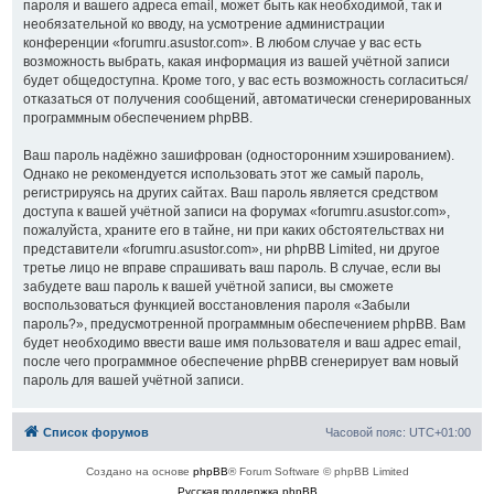
пароля и вашего адреса email, может быть как необходимой, так и
необязательной ко вводу, на усмотрение администрации
конференции «forumru.asustor.com». В любом случае у вас есть
возможность выбрать, какая информация из вашей учётной записи
будет общедоступна. Кроме того, у вас есть возможность согласиться/
отказаться от получения сообщений, автоматически сгенерированных
программным обеспечением phpBB.
Ваш пароль надёжно зашифрован (односторонним хэшированием).
Однако не рекомендуется использовать этот же самый пароль,
регистрируясь на других сайтах. Ваш пароль является средством
доступа к вашей учётной записи на форумах «forumru.asustor.com»,
пожалуйста, храните его в тайне, ни при каких обстоятельствах ни
представители «forumru.asustor.com», ни phpBB Limited, ни другое
третье лицо не вправе спрашивать ваш пароль. В случае, если вы
забудете ваш пароль к вашей учётной записи, вы сможете
воспользоваться функцией восстановления пароля «Забыли
пароль?», предусмотренной программным обеспечением phpBB. Вам
будет необходимо ввести ваше имя пользователя и ваш адрес email,
после чего программное обеспечение phpBB сгенерирует вам новый
пароль для вашей учётной записи.
Список форумов
Часовой пояс:
UTC+01:00
Создано на основе
phpBB
® Forum Software © phpBB Limited
Русская поддержка phpBB