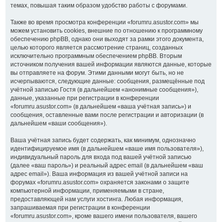
темах, повышая таким образом удобство работы с форумами.
Также во время просмотра конференции «forumru.asustor.com» мы
можем установить cookies, внешние по отношению к программному
обеспечению phpBB, однако они выходят за рамки этого документа,
целью которого является рассмотрение страниц, созданных
исключительно программным обеспечением phpBB. Вторым
источником получения вашей информации являются данные, которые
вы отправляете на форум. Этими данными могут быть, но не
исчерпываются, следующие данные: сообщения, размещённые под
учётной записью Гостя (в дальнейшем «анонимные сообщения»),
данные, указанные при регистрации в конференции
«forumru.asustor.com» (в дальнейшем «ваша учётная запись») и
сообщения, оставленные вами после регистрации и авторизации (в
дальнейшем «ваши сообщения»).
Ваша учётная запись будет содержать, как минимум, однозначно
идентифицируемое имя (в дальнейшем «ваше имя пользователя»),
индивидуальный пароль для входа под вашей учётной записью
(далее «ваш пароль») и реальный адрес email (в дальнейшем «ваш
адрес email»). Ваша информация из вашей учётной записи на
форумах «forumru.asustor.com» охраняется законами о защите
компьютерной информации, применяемыми в стране,
предоставляющей нам услуги хостинга. Любая информация,
запрашиваемая при регистрации в конференции
«forumru.asustor.com», кроме вашего имени пользователя, вашего