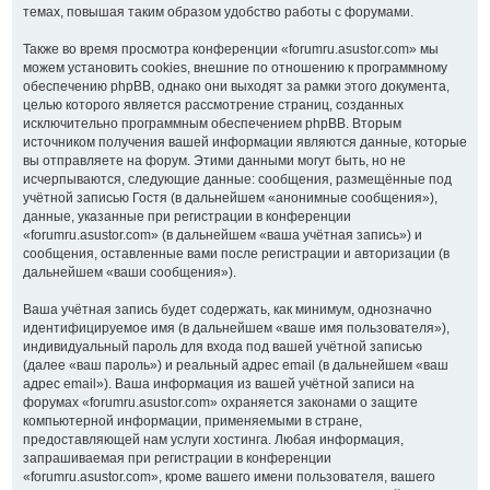
темах, повышая таким образом удобство работы с форумами.
Также во время просмотра конференции «forumru.asustor.com» мы
можем установить cookies, внешние по отношению к программному
обеспечению phpBB, однако они выходят за рамки этого документа,
целью которого является рассмотрение страниц, созданных
исключительно программным обеспечением phpBB. Вторым
источником получения вашей информации являются данные, которые
вы отправляете на форум. Этими данными могут быть, но не
исчерпываются, следующие данные: сообщения, размещённые под
учётной записью Гостя (в дальнейшем «анонимные сообщения»),
данные, указанные при регистрации в конференции
«forumru.asustor.com» (в дальнейшем «ваша учётная запись») и
сообщения, оставленные вами после регистрации и авторизации (в
дальнейшем «ваши сообщения»).
Ваша учётная запись будет содержать, как минимум, однозначно
идентифицируемое имя (в дальнейшем «ваше имя пользователя»),
индивидуальный пароль для входа под вашей учётной записью
(далее «ваш пароль») и реальный адрес email (в дальнейшем «ваш
адрес email»). Ваша информация из вашей учётной записи на
форумах «forumru.asustor.com» охраняется законами о защите
компьютерной информации, применяемыми в стране,
предоставляющей нам услуги хостинга. Любая информация,
запрашиваемая при регистрации в конференции
«forumru.asustor.com», кроме вашего имени пользователя, вашего