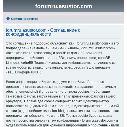
forumru.asustor.com
Список форумов
forumru.asustor.com - Соглашение о
конфиденциальности
Это соглашение подробно объясняет, как «forumru.asustor.com» и его
подразделения (в дальнейшем «мы», «наш», «forumru.asustor.com»,
«https://forumru.asustor.com») и phpBB (в дальнейшем «они»,
«программное обеспечение phpBB», «www.phpbb.com», «phpBB
Limited», «phpBB Teams») используют информацию, полученную во
время любой из ваших пользовательских сессий (в дальнейшем
«ваша информация»).
Ваша информация собирается двумя способами. Во-первых,
просмотр «forumru.asustor.com» приведёт к созданию программным
обеспечением phpBB определённого числа cookies (небольшие
текстовые файлы, загружаемые в папку временных файлов вашего
браузера). Первые две cookie содержат только идентификатор
пользователя (в дальнейшем «user-id») и идентификатор анонимной
сессии (в дальнейшем «session-id»), автоматически присвоенные вам
программным обеспечением phpBB. Третья cookie будет создана
после просмотра одной из тем конференции «forumru.asustor.com» и
будет использоваться для хранения информации о прочтённых вами