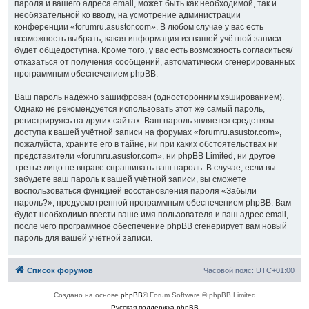
пароля и вашего адреса email, может быть как необходимой, так и
необязательной ко вводу, на усмотрение администрации
конференции «forumru.asustor.com». В любом случае у вас есть
возможность выбрать, какая информация из вашей учётной записи
будет общедоступна. Кроме того, у вас есть возможность согласиться/
отказаться от получения сообщений, автоматически сгенерированных
программным обеспечением phpBB.
Ваш пароль надёжно зашифрован (односторонним хэшированием).
Однако не рекомендуется использовать этот же самый пароль,
регистрируясь на других сайтах. Ваш пароль является средством
доступа к вашей учётной записи на форумах «forumru.asustor.com»,
пожалуйста, храните его в тайне, ни при каких обстоятельствах ни
представители «forumru.asustor.com», ни phpBB Limited, ни другое
третье лицо не вправе спрашивать ваш пароль. В случае, если вы
забудете ваш пароль к вашей учётной записи, вы сможете
воспользоваться функцией восстановления пароля «Забыли
пароль?», предусмотренной программным обеспечением phpBB. Вам
будет необходимо ввести ваше имя пользователя и ваш адрес email,
после чего программное обеспечение phpBB сгенерирует вам новый
пароль для вашей учётной записи.
Список форумов
Часовой пояс:
UTC+01:00
Создано на основе
phpBB
® Forum Software © phpBB Limited
Русская поддержка phpBB