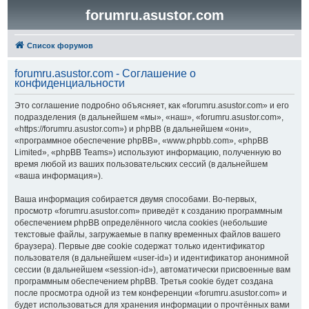
forumru.asustor.com
Список форумов
forumru.asustor.com - Соглашение о
конфиденциальности
Это соглашение подробно объясняет, как «forumru.asustor.com» и его
подразделения (в дальнейшем «мы», «наш», «forumru.asustor.com»,
«https://forumru.asustor.com») и phpBB (в дальнейшем «они»,
«программное обеспечение phpBB», «www.phpbb.com», «phpBB
Limited», «phpBB Teams») используют информацию, полученную во
время любой из ваших пользовательских сессий (в дальнейшем
«ваша информация»).
Ваша информация собирается двумя способами. Во-первых,
просмотр «forumru.asustor.com» приведёт к созданию программным
обеспечением phpBB определённого числа cookies (небольшие
текстовые файлы, загружаемые в папку временных файлов вашего
браузера). Первые две cookie содержат только идентификатор
пользователя (в дальнейшем «user-id») и идентификатор анонимной
сессии (в дальнейшем «session-id»), автоматически присвоенные вам
программным обеспечением phpBB. Третья cookie будет создана
после просмотра одной из тем конференции «forumru.asustor.com» и
будет использоваться для хранения информации о прочтённых вами