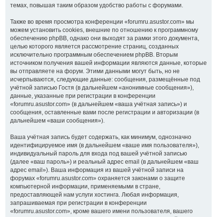
темах, повышая таким образом удобство работы с форумами.
Также во время просмотра конференции «forumru.asustor.com» мы
можем установить cookies, внешние по отношению к программному
обеспечению phpBB, однако они выходят за рамки этого документа,
целью которого является рассмотрение страниц, созданных
исключительно программным обеспечением phpBB. Вторым
источником получения вашей информации являются данные, которые
вы отправляете на форум. Этими данными могут быть, но не
исчерпываются, следующие данные: сообщения, размещённые под
учётной записью Гостя (в дальнейшем «анонимные сообщения»),
данные, указанные при регистрации в конференции
«forumru.asustor.com» (в дальнейшем «ваша учётная запись») и
сообщения, оставленные вами после регистрации и авторизации (в
дальнейшем «ваши сообщения»).
Ваша учётная запись будет содержать, как минимум, однозначно
идентифицируемое имя (в дальнейшем «ваше имя пользователя»),
индивидуальный пароль для входа под вашей учётной записью
(далее «ваш пароль») и реальный адрес email (в дальнейшем «ваш
адрес email»). Ваша информация из вашей учётной записи на
форумах «forumru.asustor.com» охраняется законами о защите
компьютерной информации, применяемыми в стране,
предоставляющей нам услуги хостинга. Любая информация,
запрашиваемая при регистрации в конференции
«forumru.asustor.com», кроме вашего имени пользователя, вашего