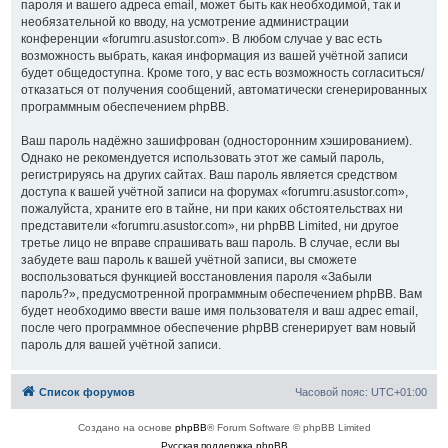
пароля и вашего адреса email, может быть как необходимой, так и
необязательной ко вводу, на усмотрение администрации
конференции «forumru.asustor.com». В любом случае у вас есть
возможность выбрать, какая информация из вашей учётной записи
будет общедоступна. Кроме того, у вас есть возможность согласиться/
отказаться от получения сообщений, автоматически сгенерированных
программным обеспечением phpBB.
Ваш пароль надёжно зашифрован (односторонним хэшированием).
Однако не рекомендуется использовать этот же самый пароль,
регистрируясь на других сайтах. Ваш пароль является средством
доступа к вашей учётной записи на форумах «forumru.asustor.com»,
пожалуйста, храните его в тайне, ни при каких обстоятельствах ни
представители «forumru.asustor.com», ни phpBB Limited, ни другое
третье лицо не вправе спрашивать ваш пароль. В случае, если вы
забудете ваш пароль к вашей учётной записи, вы сможете
воспользоваться функцией восстановления пароля «Забыли
пароль?», предусмотренной программным обеспечением phpBB. Вам
будет необходимо ввести ваше имя пользователя и ваш адрес email,
после чего программное обеспечение phpBB сгенерирует вам новый
пароль для вашей учётной записи.
Список форумов
Часовой пояс:
UTC+01:00
Создано на основе
phpBB
® Forum Software © phpBB Limited
Русская поддержка phpBB