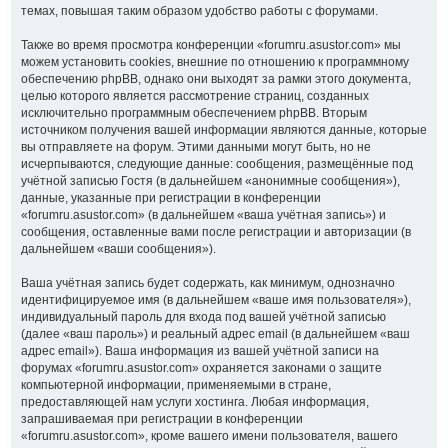
темах, повышая таким образом удобство работы с форумами.
Также во время просмотра конференции «forumru.asustor.com» мы
можем установить cookies, внешние по отношению к программному
обеспечению phpBB, однако они выходят за рамки этого документа,
целью которого является рассмотрение страниц, созданных
исключительно программным обеспечением phpBB. Вторым
источником получения вашей информации являются данные, которые
вы отправляете на форум. Этими данными могут быть, но не
исчерпываются, следующие данные: сообщения, размещённые под
учётной записью Гостя (в дальнейшем «анонимные сообщения»),
данные, указанные при регистрации в конференции
«forumru.asustor.com» (в дальнейшем «ваша учётная запись») и
сообщения, оставленные вами после регистрации и авторизации (в
дальнейшем «ваши сообщения»).
Ваша учётная запись будет содержать, как минимум, однозначно
идентифицируемое имя (в дальнейшем «ваше имя пользователя»),
индивидуальный пароль для входа под вашей учётной записью
(далее «ваш пароль») и реальный адрес email (в дальнейшем «ваш
адрес email»). Ваша информация из вашей учётной записи на
форумах «forumru.asustor.com» охраняется законами о защите
компьютерной информации, применяемыми в стране,
предоставляющей нам услуги хостинга. Любая информация,
запрашиваемая при регистрации в конференции
«forumru.asustor.com», кроме вашего имени пользователя, вашего