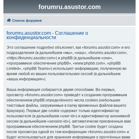
forumru.asustor.com
Список форумов
forumru.asustor.com - Соглашение о
конфиденциальности
Это соглашение подробно объясняет, как «forumru.asustor.com» и его
подразделения (в дальнейшем «мы», «наш», «forumru.asustor.com»,
«https://forumru.asustor.com») и phpBB (в дальнейшем «они»,
«программное обеспечение phpBB», «www.phpbb.com», «phpBB
Limited», «phpBB Teams») используют информацию, полученную во
время любой из ваших пользовательских сессий (в дальнейшем
«ваша информация»).
Ваша информация собирается двумя способами. Во-первых,
просмотр «forumru.asustor.com» приведёт к созданию программным
обеспечением phpBB определённого числа cookies (небольшие
текстовые файлы, загружаемые в папку временных файлов вашего
браузера). Первые две cookie содержат только идентификатор
пользователя (в дальнейшем «user-id») и идентификатор анонимной
сессии (в дальнейшем «session-id»), автоматически присвоенные вам
программным обеспечением phpBB. Третья cookie будет создана
после просмотра одной из тем конференции «forumru.asustor.com» и
будет использоваться для хранения информации о прочтённых вами