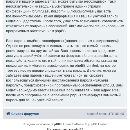
пароля и вашего адреса email, может быть как необходимой, так и
необязательной ко вводу, на усмотрение администрации
конференции «forumru.asustor.com». В любом случае у вас есть
возможность выбрать, какая информация из вашей учётной записи
будет общедоступна. Кроме того, у вас есть возможность согласиться/
отказаться от получения сообщений, автоматически сгенерированных
программным обеспечением phpBB.
Ваш пароль надёжно зашифрован (односторонним хэшированием).
Однако не рекомендуется использовать этот же самый пароль,
регистрируясь на других сайтах. Ваш пароль является средством
доступа к вашей учётной записи на форумах «forumru.asustor.com»,
пожалуйста, храните его в тайне, ни при каких обстоятельствах ни
представители «forumru.asustor.com», ни phpBB Limited, ни другое
третье лицо не вправе спрашивать ваш пароль. В случае, если вы
забудете ваш пароль к вашей учётной записи, вы сможете
воспользоваться функцией восстановления пароля «Забыли
пароль?», предусмотренной программным обеспечением phpBB. Вам
будет необходимо ввести ваше имя пользователя и ваш адрес email,
после чего программное обеспечение phpBB сгенерирует вам новый
пароль для вашей учётной записи.
Список форумов
Часовой пояс:
UTC+01:00
Создано на основе
phpBB
® Forum Software © phpBB Limited
Русская поддержка phpBB