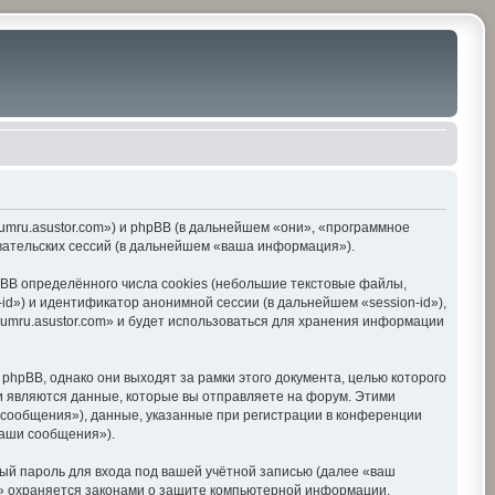
orumru.asustor.com») и phpBB (в дальнейшем «они», «программное
вательских сессий (в дальнейшем «ваша информация»).
BB определённого числа cookies (небольшие текстовые файлы,
d») и идентификатор анонимной сессии (в дальнейшем «session-id»),
umru.asustor.com» и будет использоваться для хранения информации
hpBB, однако они выходят за рамки этого документа, целью которого
 являются данные, которые вы отправляете на форум. Этими
сообщения»), данные, указанные при регистрации в конференции
ваши сообщения»).
ый пароль для входа под вашей учётной записью (далее «ваш
om» охраняется законами о защите компьютерной информации,