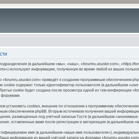
сти
подразделения (в дальнейшем «мы», «наш», «forumru.asustor.com», «https://f
ams») используют информацию, полученную во время любой из ваших пользо
 «forumru.asustor.com» приведёт к созданию программным обеспечением php
 cookie содержат только идентификатор пользователя (в дальнейшем «user-i
етья cookie будет создана после просмотра одной из тем конференции «for
с форумами.
ем установить cookies, внешние по отношению к программному обеспечению p
мным обеспечением phpBB. Вторым источником получения вашей информации
щения, размещённые под учётной записью Гостя (в дальнейшем «анонимные 
бщения, оставленные вами после регистрации и авторизации (в дальнейшем «
ентифицируемое имя (в дальнейшем «ваше имя пользователя»), индивидуальн
. Ваша информация из вашей учётной записи на форумах «forumru.asustor.c