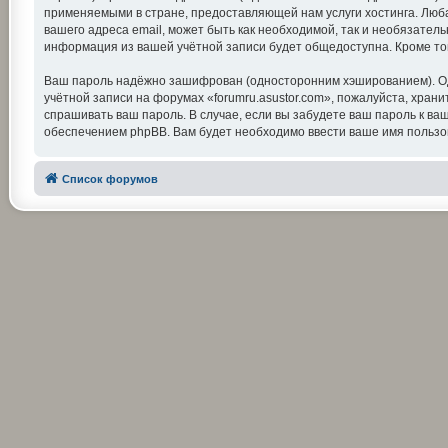
применяемыми в стране, предоставляющей нам услуги хостинга. Люба
вашего адреса email, может быть как необходимой, так и необязатель
информация из вашей учётной записи будет общедоступна. Кроме тог
Ваш пароль надёжно зашифрован (односторонним хэшированием). Одна
учётной записи на форумах «forumru.asustor.com», пожалуйста, храните
спрашивать ваш пароль. В случае, если вы забудете ваш пароль к 
обеспечением phpBB. Вам будет необходимо ввести ваше имя пользов
Список форумов