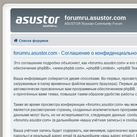
forumru.asustor.com
ASUSTOR Russian Community Forum
Список форумов
forumru.asustor.com - Соглашение о конфиденциально
Это соглашение подробно объясняет, как «forumru.asustor.com» и его 
обеспечение phpBB», «www.phpbb.com», «phpBB Limited», «phpBB Te
Ваша информация собирается двумя способами. Во-первых, просмотр
загружаемые в папку временных файлов вашего браузера). Первые две
автоматически присвоенные вам программным обеспечением phpBB. Тр
о прочтённых вами темах, повышая таким образом удобство работы 
Также во время просмотра конференции «forumru.asustor.com» мы мож
является рассмотрение страниц, созданных исключительно програм
данными могут быть, но не исчерпываются, следующие данные: сооб
«forumru.asustor.com» (в дальнейшем «ваша учётная запись») и соо
Ваша учётная запись будет содержать, как минимум, однозначно ид
пароль») и реальный адрес email (в дальнейшем «ваш адрес email»)