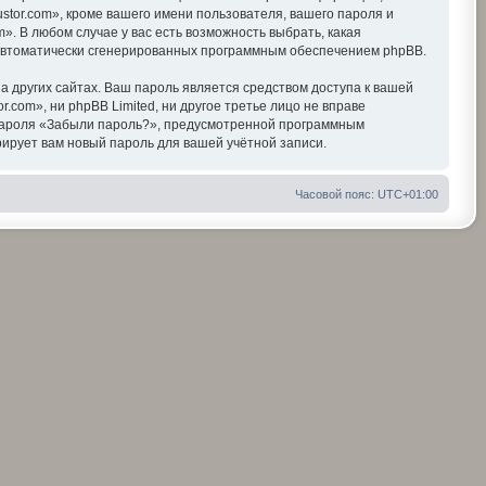
tor.com», кроме вашего имени пользователя, вашего пароля и
». В любом случае у вас есть возможность выбрать, какая
, автоматически сгенерированных программным обеспечением phpBB.
 других сайтах. Ваш пароль является средством доступа к вашей
r.com», ни phpBB Limited, ни другое третье лицо не вправе
я пароля «Забыли пароль?», предусмотренной программным
ирует вам новый пароль для вашей учётной записи.
Часовой пояс:
UTC+01:00