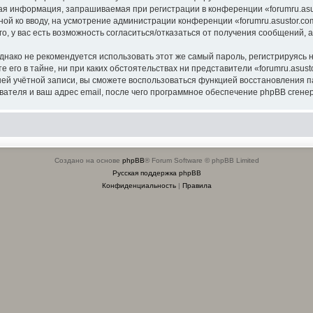
я информация, запрашиваемая при регистрации в конференции «forumru.asus
ной ко вводу, на усмотрение администрации конференции «forumru.asustor.com
о, у вас есть возможность согласиться/отказаться от получения сообщений
ко не рекомендуется использовать этот же самый пароль, регистрируясь на
 его в тайне, ни при каких обстоятельствах ни представители «forumru.asusto
вашей учётной записи, вы сможете воспользоваться функцией восстановлени
ателя и ваш адрес email, после чего программное обеспечение phpBB сгенер
Создано на основе
phpBB
® Forum Software © phpBB Limited
Русская поддержка phpBB
Конфиденциальность
|
Правила