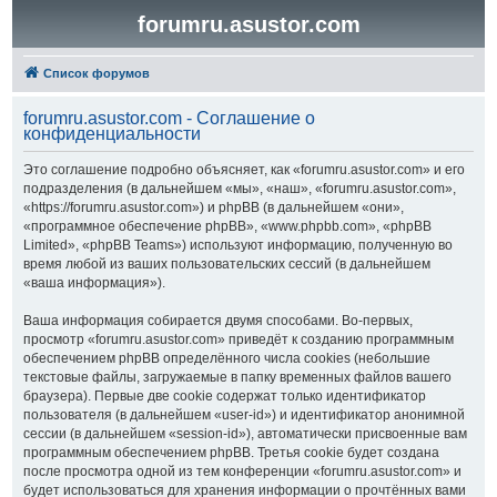
forumru.asustor.com
Список форумов
forumru.asustor.com - Соглашение о
конфиденциальности
Это соглашение подробно объясняет, как «forumru.asustor.com» и его
подразделения (в дальнейшем «мы», «наш», «forumru.asustor.com»,
«https://forumru.asustor.com») и phpBB (в дальнейшем «они»,
«программное обеспечение phpBB», «www.phpbb.com», «phpBB
Limited», «phpBB Teams») используют информацию, полученную во
время любой из ваших пользовательских сессий (в дальнейшем
«ваша информация»).
Ваша информация собирается двумя способами. Во-первых,
просмотр «forumru.asustor.com» приведёт к созданию программным
обеспечением phpBB определённого числа cookies (небольшие
текстовые файлы, загружаемые в папку временных файлов вашего
браузера). Первые две cookie содержат только идентификатор
пользователя (в дальнейшем «user-id») и идентификатор анонимной
сессии (в дальнейшем «session-id»), автоматически присвоенные вам
программным обеспечением phpBB. Третья cookie будет создана
после просмотра одной из тем конференции «forumru.asustor.com» и
будет использоваться для хранения информации о прочтённых вами