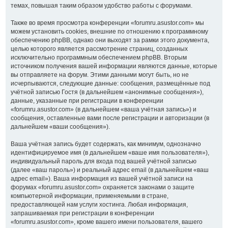
темах, повышая таким образом удобство работы с форумами.
Также во время просмотра конференции «forumru.asustor.com» мы
можем установить cookies, внешние по отношению к программному
обеспечению phpBB, однако они выходят за рамки этого документа,
целью которого является рассмотрение страниц, созданных
исключительно программным обеспечением phpBB. Вторым
источником получения вашей информации являются данные, которые
вы отправляете на форум. Этими данными могут быть, но не
исчерпываются, следующие данные: сообщения, размещённые под
учётной записью Гостя (в дальнейшем «анонимные сообщения»),
данные, указанные при регистрации в конференции
«forumru.asustor.com» (в дальнейшем «ваша учётная запись») и
сообщения, оставленные вами после регистрации и авторизации (в
дальнейшем «ваши сообщения»).
Ваша учётная запись будет содержать, как минимум, однозначно
идентифицируемое имя (в дальнейшем «ваше имя пользователя»),
индивидуальный пароль для входа под вашей учётной записью
(далее «ваш пароль») и реальный адрес email (в дальнейшем «ваш
адрес email»). Ваша информация из вашей учётной записи на
форумах «forumru.asustor.com» охраняется законами о защите
компьютерной информации, применяемыми в стране,
предоставляющей нам услуги хостинга. Любая информация,
запрашиваемая при регистрации в конференции
«forumru.asustor.com», кроме вашего имени пользователя, вашего