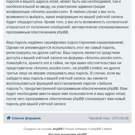
пароля и вашего адреса email, может быть как необходимой, так и
необязательной ко вводу, на усмотрение администрации
конференции «forumru.asustor.com». В любом случае у вас есть
возможность выбрать, какая информация из вашей учётной записи
будет общедоступна. Кроме того, у вас есть возможность согласиться/
отказаться от получения сообщений, автоматически сгенерированных
программным обеспечением phpBB.
Ваш пароль надёжно зашифрован (односторонним хэшированием).
Однако не рекомендуется использовать этот же самый пароль,
регистрируясь на других сайтах. Ваш пароль является средством
доступа к вашей учётной записи на форумах «forumru.asustor.com»,
пожалуйста, храните его в тайне, ни при каких обстоятельствах ни
представители «forumru.asustor.com», ни phpBB Limited, ни другое
третье лицо не вправе спрашивать ваш пароль. В случае, если вы
забудете ваш пароль к вашей учётной записи, вы сможете
воспользоваться функцией восстановления пароля «Забыли
пароль?», предусмотренной программным обеспечением phpBB. Вам
будет необходимо ввести ваше имя пользователя и ваш адрес email,
после чего программное обеспечение phpBB сгенерирует вам новый
пароль для вашей учётной записи.
Список форумов
Часовой пояс:
UTC+01:00
Создано на основе
phpBB
® Forum Software © phpBB Limited
Русская поддержка phpBB