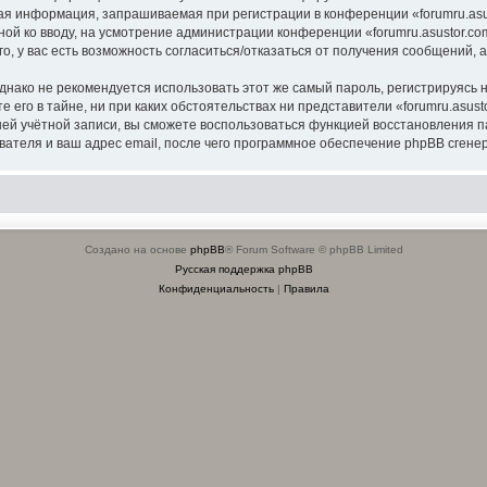
я информация, запрашиваемая при регистрации в конференции «forumru.asus
ной ко вводу, на усмотрение администрации конференции «forumru.asustor.com
о, у вас есть возможность согласиться/отказаться от получения сообщений
ко не рекомендуется использовать этот же самый пароль, регистрируясь на
 его в тайне, ни при каких обстоятельствах ни представители «forumru.asusto
вашей учётной записи, вы сможете воспользоваться функцией восстановлени
ателя и ваш адрес email, после чего программное обеспечение phpBB сгенер
Создано на основе
phpBB
® Forum Software © phpBB Limited
Русская поддержка phpBB
Конфиденциальность
|
Правила