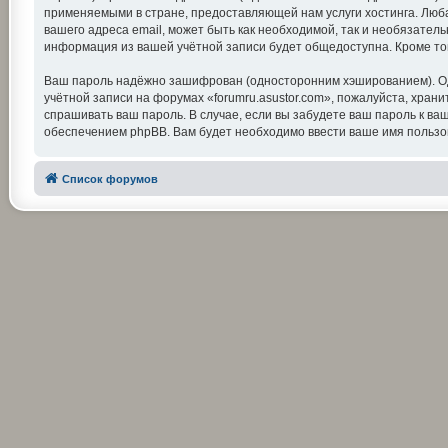
применяемыми в стране, предоставляющей нам услуги хостинга. Люба
вашего адреса email, может быть как необходимой, так и необязатель
информация из вашей учётной записи будет общедоступна. Кроме тог
Ваш пароль надёжно зашифрован (односторонним хэшированием). Одна
учётной записи на форумах «forumru.asustor.com», пожалуйста, храните
спрашивать ваш пароль. В случае, если вы забудете ваш пароль к 
обеспечением phpBB. Вам будет необходимо ввести ваше имя пользов
Список форумов