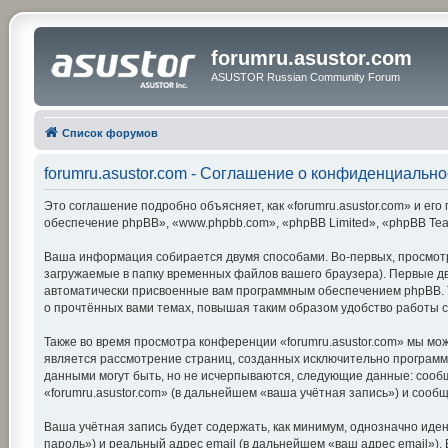
forumru.asustor.com
ASUSTOR Russian Community Forum
Список форумов
forumru.asustor.com - Соглашение о конфиденциально
Это соглашение подробно объясняет, как «forumru.asustor.com» и его 
обеспечение phpBB», «www.phpbb.com», «phpBB Limited», «phpBB Te
Ваша информация собирается двумя способами. Во-первых, просмотр
загружаемые в папку временных файлов вашего браузера). Первые две
автоматически присвоенные вам программным обеспечением phpBB. Тр
о прочтённых вами темах, повышая таким образом удобство работы 
Также во время просмотра конференции «forumru.asustor.com» мы мож
является рассмотрение страниц, созданных исключительно програм
данными могут быть, но не исчерпываются, следующие данные: сооб
«forumru.asustor.com» (в дальнейшем «ваша учётная запись») и соо
Ваша учётная запись будет содержать, как минимум, однозначно ид
пароль») и реальный адрес email (в дальнейшем «ваш адрес email»)