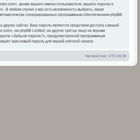
tor.com», кроме вашего имени пользователя, вашего пароля и
». В любом случае у вас есть возможность выбрать, какая
, автоматически сгенерированных программным обеспечением phpBB.
 других сайтах. Ваш пароль является средством доступа к вашей
r.com», ни phpBB Limited, ни другое третье лицо не вправе
я пароля «Забыли пароль?», предусмотренной программным
ирует вам новый пароль для вашей учётной записи.
Часовой пояс:
UTC+01:00