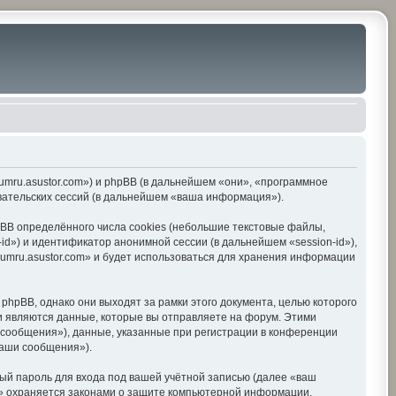
orumru.asustor.com») и phpBB (в дальнейшем «они», «программное
вательских сессий (в дальнейшем «ваша информация»).
BB определённого числа cookies (небольшие текстовые файлы,
d») и идентификатор анонимной сессии (в дальнейшем «session-id»),
umru.asustor.com» и будет использоваться для хранения информации
hpBB, однако они выходят за рамки этого документа, целью которого
 являются данные, которые вы отправляете на форум. Этими
сообщения»), данные, указанные при регистрации в конференции
ваши сообщения»).
ый пароль для входа под вашей учётной записью (далее «ваш
om» охраняется законами о защите компьютерной информации,