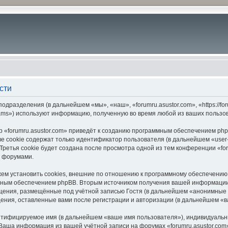
сти
подразделения (в дальнейшем «мы», «наш», «forumru.asustor.com», «https://f
ams») используют информацию, полученную во время любой из ваших пользо
 «forumru.asustor.com» приведёт к созданию программным обеспечением php
 cookie содержат только идентификатор пользователя (в дальнейшем «user-i
етья cookie будет создана после просмотра одной из тем конференции «for
с форумами.
ем установить cookies, внешние по отношению к программному обеспечению p
мным обеспечением phpBB. Вторым источником получения вашей информации
щения, размещённые под учётной записью Гостя (в дальнейшем «анонимные 
бщения, оставленные вами после регистрации и авторизации (в дальнейшем «
ентифицируемое имя (в дальнейшем «ваше имя пользователя»), индивидуальн
. Ваша информация из вашей учётной записи на форумах «forumru.asustor.c