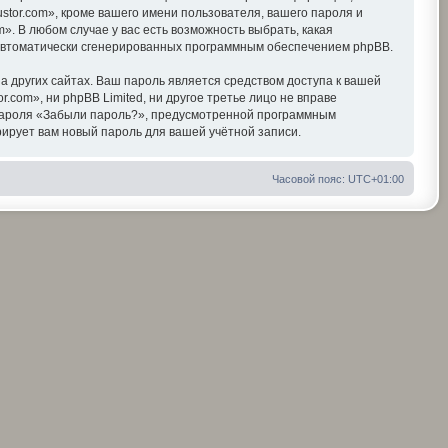
tor.com», кроме вашего имени пользователя, вашего пароля и
». В любом случае у вас есть возможность выбрать, какая
, автоматически сгенерированных программным обеспечением phpBB.
 других сайтах. Ваш пароль является средством доступа к вашей
r.com», ни phpBB Limited, ни другое третье лицо не вправе
я пароля «Забыли пароль?», предусмотренной программным
ирует вам новый пароль для вашей учётной записи.
Часовой пояс:
UTC+01:00