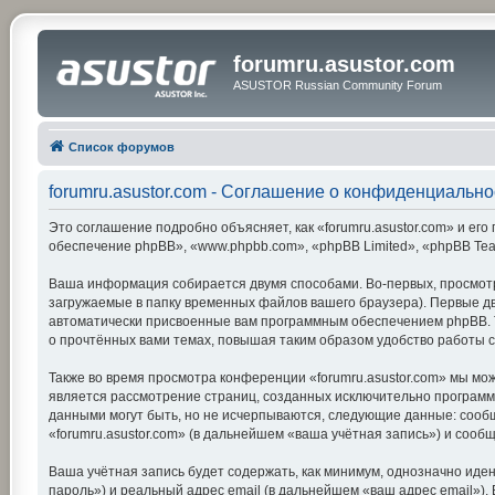
forumru.asustor.com
ASUSTOR Russian Community Forum
Список форумов
forumru.asustor.com - Соглашение о конфиденциально
Это соглашение подробно объясняет, как «forumru.asustor.com» и его 
обеспечение phpBB», «www.phpbb.com», «phpBB Limited», «phpBB Te
Ваша информация собирается двумя способами. Во-первых, просмотр
загружаемые в папку временных файлов вашего браузера). Первые две
автоматически присвоенные вам программным обеспечением phpBB. Тр
о прочтённых вами темах, повышая таким образом удобство работы 
Также во время просмотра конференции «forumru.asustor.com» мы мож
является рассмотрение страниц, созданных исключительно програм
данными могут быть, но не исчерпываются, следующие данные: сооб
«forumru.asustor.com» (в дальнейшем «ваша учётная запись») и соо
Ваша учётная запись будет содержать, как минимум, однозначно ид
пароль») и реальный адрес email (в дальнейшем «ваш адрес email»)