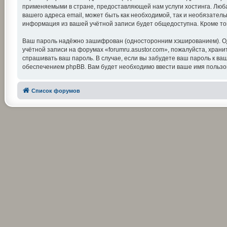
применяемыми в стране, предоставляющей нам услуги хостинга. Люба
вашего адреса email, может быть как необходимой, так и необязатель
информация из вашей учётной записи будет общедоступна. Кроме тог
Ваш пароль надёжно зашифрован (односторонним хэшированием). Одна
учётной записи на форумах «forumru.asustor.com», пожалуйста, храните
спрашивать ваш пароль. В случае, если вы забудете ваш пароль к 
обеспечением phpBB. Вам будет необходимо ввести ваше имя пользов
Список форумов