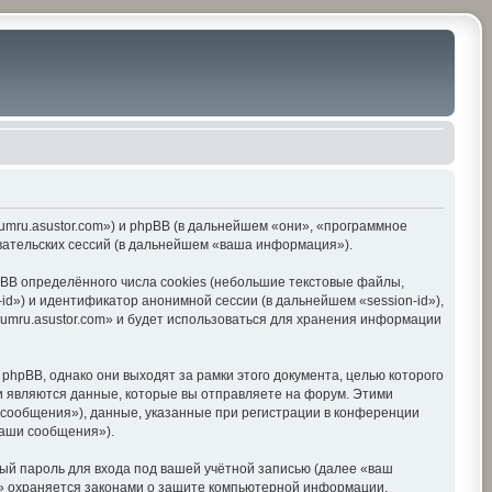
orumru.asustor.com») и phpBB (в дальнейшем «они», «программное
вательских сессий (в дальнейшем «ваша информация»).
BB определённого числа cookies (небольшие текстовые файлы,
d») и идентификатор анонимной сессии (в дальнейшем «session-id»),
umru.asustor.com» и будет использоваться для хранения информации
hpBB, однако они выходят за рамки этого документа, целью которого
 являются данные, которые вы отправляете на форум. Этими
сообщения»), данные, указанные при регистрации в конференции
ваши сообщения»).
ый пароль для входа под вашей учётной записью (далее «ваш
om» охраняется законами о защите компьютерной информации,