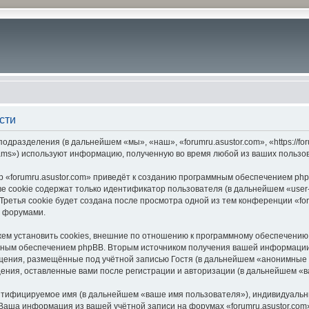
сти
подразделения (в дальнейшем «мы», «наш», «forumru.asustor.com», «https://f
ams») используют информацию, полученную во время любой из ваших пользо
 «forumru.asustor.com» приведёт к созданию программным обеспечением php
 cookie содержат только идентификатор пользователя (в дальнейшем «user-i
етья cookie будет создана после просмотра одной из тем конференции «for
с форумами.
ем установить cookies, внешние по отношению к программному обеспечению p
мным обеспечением phpBB. Вторым источником получения вашей информации
щения, размещённые под учётной записью Гостя (в дальнейшем «анонимные 
бщения, оставленные вами после регистрации и авторизации (в дальнейшем «
ентифицируемое имя (в дальнейшем «ваше имя пользователя»), индивидуальн
. Ваша информация из вашей учётной записи на форумах «forumru.asustor.c