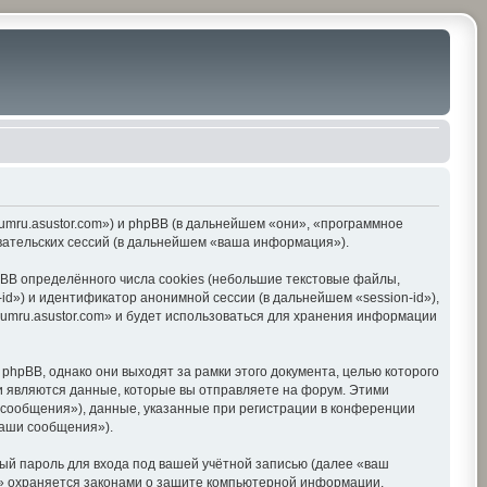
orumru.asustor.com») и phpBB (в дальнейшем «они», «программное
вательских сессий (в дальнейшем «ваша информация»).
BB определённого числа cookies (небольшие текстовые файлы,
d») и идентификатор анонимной сессии (в дальнейшем «session-id»),
umru.asustor.com» и будет использоваться для хранения информации
hpBB, однако они выходят за рамки этого документа, целью которого
 являются данные, которые вы отправляете на форум. Этими
сообщения»), данные, указанные при регистрации в конференции
ваши сообщения»).
ый пароль для входа под вашей учётной записью (далее «ваш
om» охраняется законами о защите компьютерной информации,