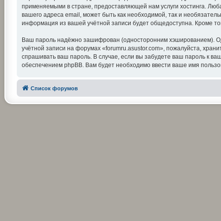
применяемыми в стране, предоставляющей нам услуги хостинга. Люба
вашего адреса email, может быть как необходимой, так и необязатель
информация из вашей учётной записи будет общедоступна. Кроме тог
Ваш пароль надёжно зашифрован (односторонним хэшированием). Одна
учётной записи на форумах «forumru.asustor.com», пожалуйста, храните
спрашивать ваш пароль. В случае, если вы забудете ваш пароль к 
обеспечением phpBB. Вам будет необходимо ввести ваше имя пользов
Список форумов