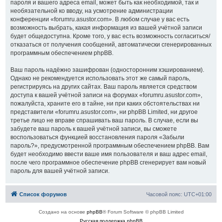
пароля и вашего адреса email, может быть как необходимой, так и
необязательной ко вводу, на усмотрение администрации
конференции «forumru.asustor.com». В любом случае у вас есть
возможность выбрать, какая информация из вашей учётной записи
будет общедоступна. Кроме того, у вас есть возможность согласиться/
отказаться от получения сообщений, автоматически сгенерированных
программным обеспечением phpBB.
Ваш пароль надёжно зашифрован (односторонним хэшированием).
Однако не рекомендуется использовать этот же самый пароль,
регистрируясь на других сайтах. Ваш пароль является средством
доступа к вашей учётной записи на форумах «forumru.asustor.com»,
пожалуйста, храните его в тайне, ни при каких обстоятельствах ни
представители «forumru.asustor.com», ни phpBB Limited, ни другое
третье лицо не вправе спрашивать ваш пароль. В случае, если вы
забудете ваш пароль к вашей учётной записи, вы сможете
воспользоваться функцией восстановления пароля «Забыли
пароль?», предусмотренной программным обеспечением phpBB. Вам
будет необходимо ввести ваше имя пользователя и ваш адрес email,
после чего программное обеспечение phpBB сгенерирует вам новый
пароль для вашей учётной записи.
Список форумов
Часовой пояс:
UTC+01:00
Создано на основе
phpBB
® Forum Software © phpBB Limited
Русская поддержка phpBB