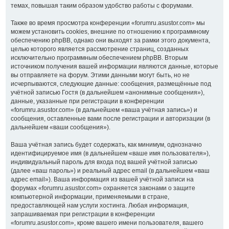
темах, повышая таким образом удобство работы с форумами.
Также во время просмотра конференции «forumru.asustor.com» мы
можем установить cookies, внешние по отношению к программному
обеспечению phpBB, однако они выходят за рамки этого документа,
целью которого является рассмотрение страниц, созданных
исключительно программным обеспечением phpBB. Вторым
источником получения вашей информации являются данные, которые
вы отправляете на форум. Этими данными могут быть, но не
исчерпываются, следующие данные: сообщения, размещённые под
учётной записью Гостя (в дальнейшем «анонимные сообщения»),
данные, указанные при регистрации в конференции
«forumru.asustor.com» (в дальнейшем «ваша учётная запись») и
сообщения, оставленные вами после регистрации и авторизации (в
дальнейшем «ваши сообщения»).
Ваша учётная запись будет содержать, как минимум, однозначно
идентифицируемое имя (в дальнейшем «ваше имя пользователя»),
индивидуальный пароль для входа под вашей учётной записью
(далее «ваш пароль») и реальный адрес email (в дальнейшем «ваш
адрес email»). Ваша информация из вашей учётной записи на
форумах «forumru.asustor.com» охраняется законами о защите
компьютерной информации, применяемыми в стране,
предоставляющей нам услуги хостинга. Любая информация,
запрашиваемая при регистрации в конференции
«forumru.asustor.com», кроме вашего имени пользователя, вашего