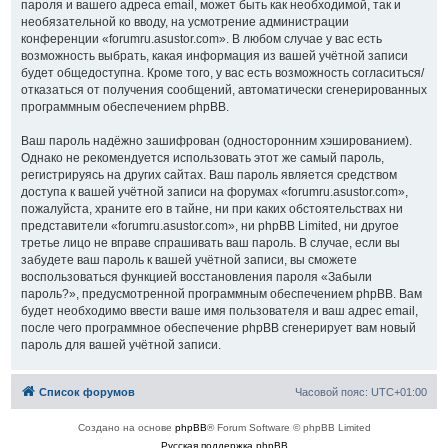
пароля и вашего адреса email, может быть как необходимой, так и
необязательной ко вводу, на усмотрение администрации
конференции «forumru.asustor.com». В любом случае у вас есть
возможность выбрать, какая информация из вашей учётной записи
будет общедоступна. Кроме того, у вас есть возможность согласиться/
отказаться от получения сообщений, автоматически сгенерированных
программным обеспечением phpBB.
Ваш пароль надёжно зашифрован (односторонним хэшированием).
Однако не рекомендуется использовать этот же самый пароль,
регистрируясь на других сайтах. Ваш пароль является средством
доступа к вашей учётной записи на форумах «forumru.asustor.com»,
пожалуйста, храните его в тайне, ни при каких обстоятельствах ни
представители «forumru.asustor.com», ни phpBB Limited, ни другое
третье лицо не вправе спрашивать ваш пароль. В случае, если вы
забудете ваш пароль к вашей учётной записи, вы сможете
воспользоваться функцией восстановления пароля «Забыли
пароль?», предусмотренной программным обеспечением phpBB. Вам
будет необходимо ввести ваше имя пользователя и ваш адрес email,
после чего программное обеспечение phpBB сгенерирует вам новый
пароль для вашей учётной записи.
Список форумов
Часовой пояс:
UTC+01:00
Создано на основе
phpBB
® Forum Software © phpBB Limited
Русская поддержка phpBB