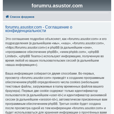
forumru.asustor.com
Список форумов
forumru.asustor.com - Соглашение о
конфиденциальности
Это соглашение подробно объясняет, как «forumru.asustor.com» и его
подразделения (в дальнейшем «мы», «наш», «forumru.asustor.com»,
«https://forumru.asustor.com») и phpBB (в дальнейшем «они»,
«программное обеспечение phpBB», «www.phpbb.com», «phpBB
Limited», «phpBB Teams») используют информацию, полученную во
время любой из ваших пользовательских сессий (в дальнейшем
«ваша информация»).
Ваша информация собирается двумя способами. Во-первых,
просмотр «forumru.asustor.com» приведёт к созданию программным
обеспечением phpBB определённого числа cookies (небольшие
текстовые файлы, загружаемые в папку временных файлов вашего
браузера). Первые две cookie содержат только идентификатор
пользователя (в дальнейшем «user-id») и идентификатор анонимной
сессии (в дальнейшем «session-id»), автоматически присвоенные вам
программным обеспечением phpBB. Третья cookie будет создана
после просмотра одной из тем конференции «forumru.asustor.com» и
будет использоваться для хранения информации о прочтённых вами