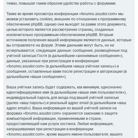
темах, повышая таким образом удобство работы с форумами.
Также во время просмотра конференции «forumru.asustor.com» мы
можем установить cookies, внешние по отношению к программному
обеспечению phpBB, однако они выходят за рамки этого документа,
целью которого является рассмотрение страниц, созданных
исключительно программным обеспечением phpBB. Вторым
источником получения вашей информации являются данные, которые
вы отправляете на форум. Этими данными могут быть, но не
исчерпываются, следующие данные: сообщения, размещённые под
учётной записью Гостя (в дальнейшем «анонимные сообщения»),
данные, указанные при регистрации в конференции
«forumru.asustor.com» (в дальнейшем «ваша учётная запись») и
сообщения, оставленные вами после регистрации и авторизации (в
дальнейшем «ваши сообщения»).
Ваша учётная запись будет содержать, как минимум, однозначно
идентифицируемое имя (в дальнейшем «ваше имя пользователя»),
индивидуальный пароль для входа под вашей учётной записью
(далее «ваш пароль») и реальный адрес email (в дальнейшем «ваш
адрес email»). Ваша информация из вашей учётной записи на
форумах «forumru.asustor.com» охраняется законами о защите
компьютерной информации, применяемыми в стране,
предоставляющей нам услуги хостинга. Любая информация,
запрашиваемая при регистрации в конференции
«forumru.asustor.com», кроме вашего имени пользователя, вашего