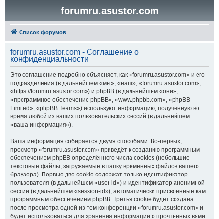
forumru.asustor.com
Список форумов
forumru.asustor.com - Соглашение о
конфиденциальности
Это соглашение подробно объясняет, как «forumru.asustor.com» и его
подразделения (в дальнейшем «мы», «наш», «forumru.asustor.com»,
«https://forumru.asustor.com») и phpBB (в дальнейшем «они»,
«программное обеспечение phpBB», «www.phpbb.com», «phpBB
Limited», «phpBB Teams») используют информацию, полученную во
время любой из ваших пользовательских сессий (в дальнейшем
«ваша информация»).
Ваша информация собирается двумя способами. Во-первых,
просмотр «forumru.asustor.com» приведёт к созданию программным
обеспечением phpBB определённого числа cookies (небольшие
текстовые файлы, загружаемые в папку временных файлов вашего
браузера). Первые две cookie содержат только идентификатор
пользователя (в дальнейшем «user-id») и идентификатор анонимной
сессии (в дальнейшем «session-id»), автоматически присвоенные вам
программным обеспечением phpBB. Третья cookie будет создана
после просмотра одной из тем конференции «forumru.asustor.com» и
будет использоваться для хранения информации о прочтённых вами