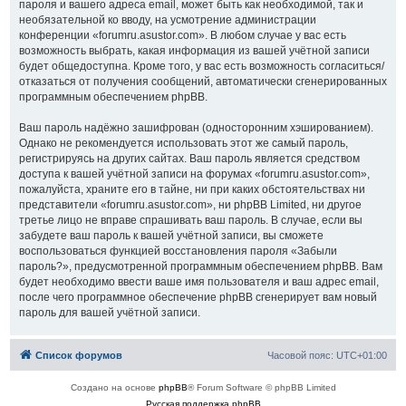
пароля и вашего адреса email, может быть как необходимой, так и
необязательной ко вводу, на усмотрение администрации
конференции «forumru.asustor.com». В любом случае у вас есть
возможность выбрать, какая информация из вашей учётной записи
будет общедоступна. Кроме того, у вас есть возможность согласиться/
отказаться от получения сообщений, автоматически сгенерированных
программным обеспечением phpBB.
Ваш пароль надёжно зашифрован (односторонним хэшированием).
Однако не рекомендуется использовать этот же самый пароль,
регистрируясь на других сайтах. Ваш пароль является средством
доступа к вашей учётной записи на форумах «forumru.asustor.com»,
пожалуйста, храните его в тайне, ни при каких обстоятельствах ни
представители «forumru.asustor.com», ни phpBB Limited, ни другое
третье лицо не вправе спрашивать ваш пароль. В случае, если вы
забудете ваш пароль к вашей учётной записи, вы сможете
воспользоваться функцией восстановления пароля «Забыли
пароль?», предусмотренной программным обеспечением phpBB. Вам
будет необходимо ввести ваше имя пользователя и ваш адрес email,
после чего программное обеспечение phpBB сгенерирует вам новый
пароль для вашей учётной записи.
Список форумов
Часовой пояс:
UTC+01:00
Создано на основе
phpBB
® Forum Software © phpBB Limited
Русская поддержка phpBB