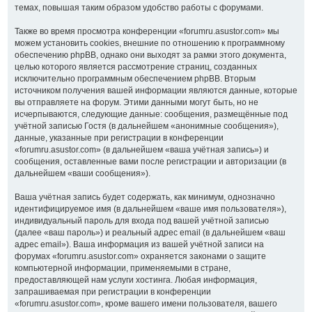
темах, повышая таким образом удобство работы с форумами.
Также во время просмотра конференции «forumru.asustor.com» мы
можем установить cookies, внешние по отношению к программному
обеспечению phpBB, однако они выходят за рамки этого документа,
целью которого является рассмотрение страниц, созданных
исключительно программным обеспечением phpBB. Вторым
источником получения вашей информации являются данные, которые
вы отправляете на форум. Этими данными могут быть, но не
исчерпываются, следующие данные: сообщения, размещённые под
учётной записью Гостя (в дальнейшем «анонимные сообщения»),
данные, указанные при регистрации в конференции
«forumru.asustor.com» (в дальнейшем «ваша учётная запись») и
сообщения, оставленные вами после регистрации и авторизации (в
дальнейшем «ваши сообщения»).
Ваша учётная запись будет содержать, как минимум, однозначно
идентифицируемое имя (в дальнейшем «ваше имя пользователя»),
индивидуальный пароль для входа под вашей учётной записью
(далее «ваш пароль») и реальный адрес email (в дальнейшем «ваш
адрес email»). Ваша информация из вашей учётной записи на
форумах «forumru.asustor.com» охраняется законами о защите
компьютерной информации, применяемыми в стране,
предоставляющей нам услуги хостинга. Любая информация,
запрашиваемая при регистрации в конференции
«forumru.asustor.com», кроме вашего имени пользователя, вашего