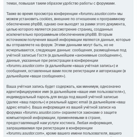
темах, повышая таким образом удобство работы с форумами.
Также во время просмотра конференции «forumru.asustor.com» мы
можем установить cookies, внешние по отношению к программному
обеспечению phpBB, однако они выходят за рамки этого документа,
целью которого является рассмотрение страниц, созданных
исключительно программным обеспечением phpBB. Вторым
источником получения вашей информации являются данные, которые
вы отправляете на форум. Этими данными могут быть, но не
исчерпываются, следующие данные: сообщения, размещённые под
учётной записью Гостя (в дальнейшем «анонимные сообщения»),
данные, указанные при регистрации в конференции
«forumru.asustor.com» (в дальнейшем «ваша учётная запись») и
сообщения, оставленные вами после регистрации и авторизации (в
дальнейшем «ваши сообщения»).
Ваша учётная запись будет содержать, как минимум, однозначно
идентифицируемое имя (в дальнейшем «ваше имя пользователя»),
индивидуальный пароль для входа под вашей учётной записью
(далее «ваш пароль») и реальный адрес email (в дальнейшем «ваш
адрес email»). Ваша информация из вашей учётной записи на
форумах «forumru.asustor.com» охраняется законами о защите
компьютерной информации, применяемыми в стране,
предоставляющей нам услуги хостинга. Любая информация,
запрашиваемая при регистрации в конференции
«forumru.asustor.com», кроме вашего имени пользователя, вашего