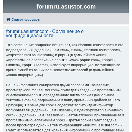
forumru.asustor.com
Список форумов
forumru.asustor.com - Соглашение о
конфиденциальности
Это соглашение подробно объясняет, как «forumru.asustor.com» и его
подразделения (в дальнейшем «мы», «наш», «forumru.asustor.com»,
«https://forumru.asustor.com») и phpBB (в дальнейшем «они»,
«программное обеспечение phpBB», «www.phpbb.com», «phpBB
Limited», «phpBB Teams») используют информацию, полученную во
время любой из ваших пользовательских сессий (в дальнейшем
«ваша информация»).
Ваша информация собирается двумя способами. Во-первых,
просмотр «forumru.asustor.com» приведёт к созданию программным
обеспечением phpBB определённого числа cookies (небольшие
текстовые файлы, загружаемые в папку временных файлов вашего
браузера). Первые две cookie содержат только идентификатор
пользователя (в дальнейшем «user-id») и идентификатор анонимной
сессии (в дальнейшем «session-id»), автоматически присвоенные вам
программным обеспечением phpBB. Третья cookie будет создана
после просмотра одной из тем конференции «forumru.asustor.com» и
будет использоваться для хранения информации о прочтённых вами