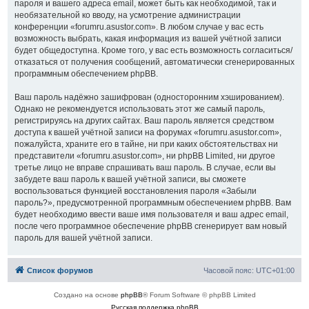
пароля и вашего адреса email, может быть как необходимой, так и
необязательной ко вводу, на усмотрение администрации
конференции «forumru.asustor.com». В любом случае у вас есть
возможность выбрать, какая информация из вашей учётной записи
будет общедоступна. Кроме того, у вас есть возможность согласиться/
отказаться от получения сообщений, автоматически сгенерированных
программным обеспечением phpBB.
Ваш пароль надёжно зашифрован (односторонним хэшированием).
Однако не рекомендуется использовать этот же самый пароль,
регистрируясь на других сайтах. Ваш пароль является средством
доступа к вашей учётной записи на форумах «forumru.asustor.com»,
пожалуйста, храните его в тайне, ни при каких обстоятельствах ни
представители «forumru.asustor.com», ни phpBB Limited, ни другое
третье лицо не вправе спрашивать ваш пароль. В случае, если вы
забудете ваш пароль к вашей учётной записи, вы сможете
воспользоваться функцией восстановления пароля «Забыли
пароль?», предусмотренной программным обеспечением phpBB. Вам
будет необходимо ввести ваше имя пользователя и ваш адрес email,
после чего программное обеспечение phpBB сгенерирует вам новый
пароль для вашей учётной записи.
Список форумов
Часовой пояс:
UTC+01:00
Создано на основе
phpBB
® Forum Software © phpBB Limited
Русская поддержка phpBB