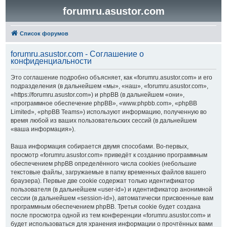
forumru.asustor.com
Список форумов
forumru.asustor.com - Соглашение о
конфиденциальности
Это соглашение подробно объясняет, как «forumru.asustor.com» и его
подразделения (в дальнейшем «мы», «наш», «forumru.asustor.com»,
«https://forumru.asustor.com») и phpBB (в дальнейшем «они»,
«программное обеспечение phpBB», «www.phpbb.com», «phpBB
Limited», «phpBB Teams») используют информацию, полученную во
время любой из ваших пользовательских сессий (в дальнейшем
«ваша информация»).
Ваша информация собирается двумя способами. Во-первых,
просмотр «forumru.asustor.com» приведёт к созданию программным
обеспечением phpBB определённого числа cookies (небольшие
текстовые файлы, загружаемые в папку временных файлов вашего
браузера). Первые две cookie содержат только идентификатор
пользователя (в дальнейшем «user-id») и идентификатор анонимной
сессии (в дальнейшем «session-id»), автоматически присвоенные вам
программным обеспечением phpBB. Третья cookie будет создана
после просмотра одной из тем конференции «forumru.asustor.com» и
будет использоваться для хранения информации о прочтённых вами