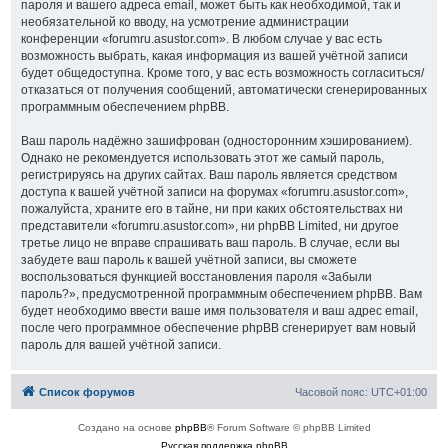
пароля и вашего адреса email, может быть как необходимой, так и
необязательной ко вводу, на усмотрение администрации
конференции «forumru.asustor.com». В любом случае у вас есть
возможность выбрать, какая информация из вашей учётной записи
будет общедоступна. Кроме того, у вас есть возможность согласиться/
отказаться от получения сообщений, автоматически сгенерированных
программным обеспечением phpBB.
Ваш пароль надёжно зашифрован (односторонним хэшированием).
Однако не рекомендуется использовать этот же самый пароль,
регистрируясь на других сайтах. Ваш пароль является средством
доступа к вашей учётной записи на форумах «forumru.asustor.com»,
пожалуйста, храните его в тайне, ни при каких обстоятельствах ни
представители «forumru.asustor.com», ни phpBB Limited, ни другое
третье лицо не вправе спрашивать ваш пароль. В случае, если вы
забудете ваш пароль к вашей учётной записи, вы сможете
воспользоваться функцией восстановления пароля «Забыли
пароль?», предусмотренной программным обеспечением phpBB. Вам
будет необходимо ввести ваше имя пользователя и ваш адрес email,
после чего программное обеспечение phpBB сгенерирует вам новый
пароль для вашей учётной записи.
Список форумов
Часовой пояс:
UTC+01:00
Создано на основе
phpBB
® Forum Software © phpBB Limited
Русская поддержка phpBB