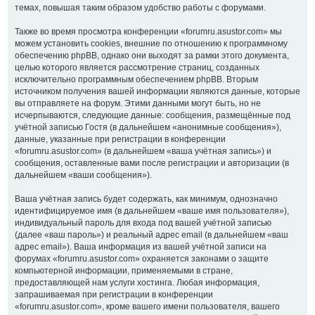
темах, повышая таким образом удобство работы с форумами.
Также во время просмотра конференции «forumru.asustor.com» мы
можем установить cookies, внешние по отношению к программному
обеспечению phpBB, однако они выходят за рамки этого документа,
целью которого является рассмотрение страниц, созданных
исключительно программным обеспечением phpBB. Вторым
источником получения вашей информации являются данные, которые
вы отправляете на форум. Этими данными могут быть, но не
исчерпываются, следующие данные: сообщения, размещённые под
учётной записью Гостя (в дальнейшем «анонимные сообщения»),
данные, указанные при регистрации в конференции
«forumru.asustor.com» (в дальнейшем «ваша учётная запись») и
сообщения, оставленные вами после регистрации и авторизации (в
дальнейшем «ваши сообщения»).
Ваша учётная запись будет содержать, как минимум, однозначно
идентифицируемое имя (в дальнейшем «ваше имя пользователя»),
индивидуальный пароль для входа под вашей учётной записью
(далее «ваш пароль») и реальный адрес email (в дальнейшем «ваш
адрес email»). Ваша информация из вашей учётной записи на
форумах «forumru.asustor.com» охраняется законами о защите
компьютерной информации, применяемыми в стране,
предоставляющей нам услуги хостинга. Любая информация,
запрашиваемая при регистрации в конференции
«forumru.asustor.com», кроме вашего имени пользователя, вашего