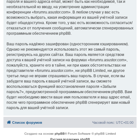
пароля и вашего адреса email, может быть как необходимой, так и
необязательной ко вводу, на усмотрение администрации
конференции «forumru.asustor.com». В любом случае у вас есть
возможность выбрать, какая информация из вашей учётной записи
будет общедоступна. Кроме того, у вас есть возможность согласиться/
отказаться от получения сообщений, автоматически сгенерированных
программным обеспечением phpBB.
Ваш пароль надёжно зашифрован (односторонним хэшированием).
Однако не рекомендуется использовать этот же самый пароль,
регистрируясь на других сайтах. Ваш пароль является средством
доступа к вашей учётной записи на форумах «forumru.asustor.com»,
пожалуйста, храните его в тайне, ни при каких обстоятельствах ни
представители «forumru.asustor.com», ни phpBB Limited, ни другое
третье лицо не вправе спрашивать ваш пароль. В случае, если вы
забудете ваш пароль к вашей учётной записи, вы сможете
воспользоваться функцией восстановления пароля «Забыли
пароль?», предусмотренной программным обеспечением phpBB. Вам
будет необходимо ввести ваше имя пользователя и ваш адрес email,
после чего программное обеспечение phpBB сгенерирует вам новый
пароль для вашей учётной записи.
Список форумов
Часовой пояс:
UTC+01:00
Создано на основе
phpBB
® Forum Software © phpBB Limited
Русская поддержка phpBB