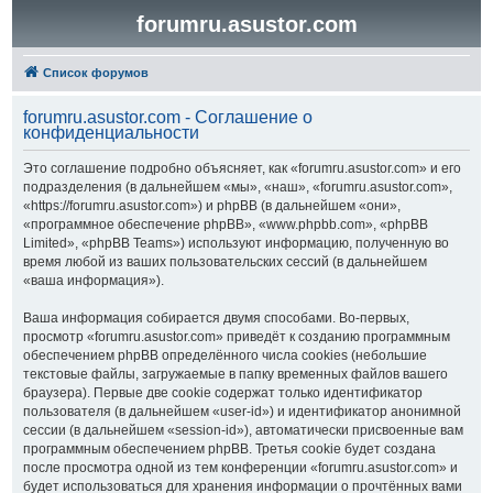
forumru.asustor.com
Список форумов
forumru.asustor.com - Соглашение о
конфиденциальности
Это соглашение подробно объясняет, как «forumru.asustor.com» и его
подразделения (в дальнейшем «мы», «наш», «forumru.asustor.com»,
«https://forumru.asustor.com») и phpBB (в дальнейшем «они»,
«программное обеспечение phpBB», «www.phpbb.com», «phpBB
Limited», «phpBB Teams») используют информацию, полученную во
время любой из ваших пользовательских сессий (в дальнейшем
«ваша информация»).
Ваша информация собирается двумя способами. Во-первых,
просмотр «forumru.asustor.com» приведёт к созданию программным
обеспечением phpBB определённого числа cookies (небольшие
текстовые файлы, загружаемые в папку временных файлов вашего
браузера). Первые две cookie содержат только идентификатор
пользователя (в дальнейшем «user-id») и идентификатор анонимной
сессии (в дальнейшем «session-id»), автоматически присвоенные вам
программным обеспечением phpBB. Третья cookie будет создана
после просмотра одной из тем конференции «forumru.asustor.com» и
будет использоваться для хранения информации о прочтённых вами