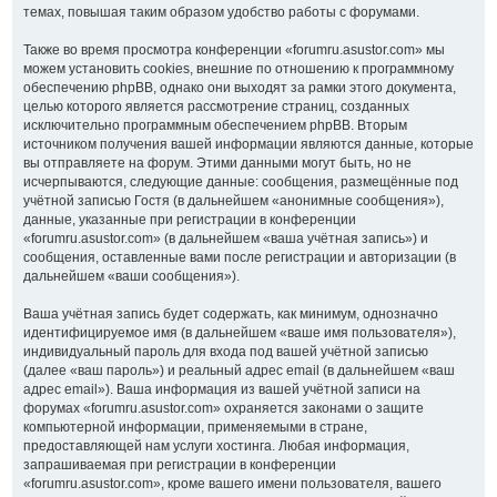
темах, повышая таким образом удобство работы с форумами.
Также во время просмотра конференции «forumru.asustor.com» мы
можем установить cookies, внешние по отношению к программному
обеспечению phpBB, однако они выходят за рамки этого документа,
целью которого является рассмотрение страниц, созданных
исключительно программным обеспечением phpBB. Вторым
источником получения вашей информации являются данные, которые
вы отправляете на форум. Этими данными могут быть, но не
исчерпываются, следующие данные: сообщения, размещённые под
учётной записью Гостя (в дальнейшем «анонимные сообщения»),
данные, указанные при регистрации в конференции
«forumru.asustor.com» (в дальнейшем «ваша учётная запись») и
сообщения, оставленные вами после регистрации и авторизации (в
дальнейшем «ваши сообщения»).
Ваша учётная запись будет содержать, как минимум, однозначно
идентифицируемое имя (в дальнейшем «ваше имя пользователя»),
индивидуальный пароль для входа под вашей учётной записью
(далее «ваш пароль») и реальный адрес email (в дальнейшем «ваш
адрес email»). Ваша информация из вашей учётной записи на
форумах «forumru.asustor.com» охраняется законами о защите
компьютерной информации, применяемыми в стране,
предоставляющей нам услуги хостинга. Любая информация,
запрашиваемая при регистрации в конференции
«forumru.asustor.com», кроме вашего имени пользователя, вашего