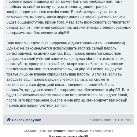
пароля и вашего адреса email, может быть как необходимой, так и
необязательной ко вводу, на усмотрение администрации
конференции «forumru.asustor.com». В любом случае у вас есть
возможность выбрать, какая информация из вашей учётной записи
будет общедоступна. Кроме того, у вас есть возможность согласиться/
отказаться от получения сообщений, автоматически сгенерированных
программным обеспечением phpBB.
Ваш пароль надёжно зашифрован (односторонним хэшированием).
Однако не рекомендуется использовать этот же самый пароль,
регистрируясь на других сайтах. Ваш пароль является средством
доступа к вашей учётной записи на форумах «forumru.asustor.com»,
пожалуйста, храните его в тайне, ни при каких обстоятельствах ни
представители «forumru.asustor.com», ни phpBB Limited, ни другое
третье лицо не вправе спрашивать ваш пароль. В случае, если вы
забудете ваш пароль к вашей учётной записи, вы сможете
воспользоваться функцией восстановления пароля «Забыли
пароль?», предусмотренной программным обеспечением phpBB. Вам
будет необходимо ввести ваше имя пользователя и ваш адрес email,
после чего программное обеспечение phpBB сгенерирует вам новый
пароль для вашей учётной записи.
Список форумов
Часовой пояс:
UTC+01:00
Создано на основе
phpBB
® Forum Software © phpBB Limited
Русская поддержка phpBB