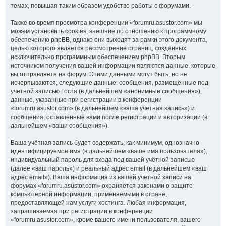
темах, повышая таким образом удобство работы с форумами.
Также во время просмотра конференции «forumru.asustor.com» мы
можем установить cookies, внешние по отношению к программному
обеспечению phpBB, однако они выходят за рамки этого документа,
целью которого является рассмотрение страниц, созданных
исключительно программным обеспечением phpBB. Вторым
источником получения вашей информации являются данные, которые
вы отправляете на форум. Этими данными могут быть, но не
исчерпываются, следующие данные: сообщения, размещённые под
учётной записью Гостя (в дальнейшем «анонимные сообщения»),
данные, указанные при регистрации в конференции
«forumru.asustor.com» (в дальнейшем «ваша учётная запись») и
сообщения, оставленные вами после регистрации и авторизации (в
дальнейшем «ваши сообщения»).
Ваша учётная запись будет содержать, как минимум, однозначно
идентифицируемое имя (в дальнейшем «ваше имя пользователя»),
индивидуальный пароль для входа под вашей учётной записью
(далее «ваш пароль») и реальный адрес email (в дальнейшем «ваш
адрес email»). Ваша информация из вашей учётной записи на
форумах «forumru.asustor.com» охраняется законами о защите
компьютерной информации, применяемыми в стране,
предоставляющей нам услуги хостинга. Любая информация,
запрашиваемая при регистрации в конференции
«forumru.asustor.com», кроме вашего имени пользователя, вашего