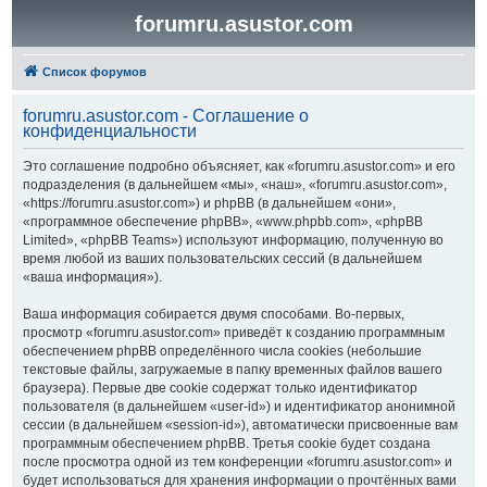
forumru.asustor.com
Список форумов
forumru.asustor.com - Соглашение о
конфиденциальности
Это соглашение подробно объясняет, как «forumru.asustor.com» и его
подразделения (в дальнейшем «мы», «наш», «forumru.asustor.com»,
«https://forumru.asustor.com») и phpBB (в дальнейшем «они»,
«программное обеспечение phpBB», «www.phpbb.com», «phpBB
Limited», «phpBB Teams») используют информацию, полученную во
время любой из ваших пользовательских сессий (в дальнейшем
«ваша информация»).
Ваша информация собирается двумя способами. Во-первых,
просмотр «forumru.asustor.com» приведёт к созданию программным
обеспечением phpBB определённого числа cookies (небольшие
текстовые файлы, загружаемые в папку временных файлов вашего
браузера). Первые две cookie содержат только идентификатор
пользователя (в дальнейшем «user-id») и идентификатор анонимной
сессии (в дальнейшем «session-id»), автоматически присвоенные вам
программным обеспечением phpBB. Третья cookie будет создана
после просмотра одной из тем конференции «forumru.asustor.com» и
будет использоваться для хранения информации о прочтённых вами