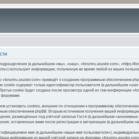
сти
подразделения (в дальнейшем «мы», «наш», «forumru.asustor.com», «https://f
ams») используют информацию, полученную во время любой из ваших пользо
 «forumru.asustor.com» приведёт к созданию программным обеспечением php
 cookie содержат только идентификатор пользователя (в дальнейшем «user-i
етья cookie будет создана после просмотра одной из тем конференции «for
с форумами.
ем установить cookies, внешние по отношению к программному обеспечению p
мным обеспечением phpBB. Вторым источником получения вашей информации
щения, размещённые под учётной записью Гостя (в дальнейшем «анонимные 
бщения, оставленные вами после регистрации и авторизации (в дальнейшем «
ентифицируемое имя (в дальнейшем «ваше имя пользователя»), индивидуальн
. Ваша информация из вашей учётной записи на форумах «forumru.asustor.c