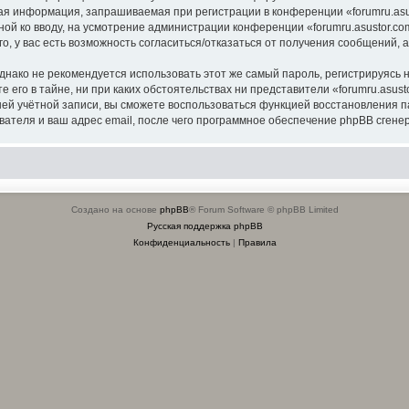
я информация, запрашиваемая при регистрации в конференции «forumru.asus
ной ко вводу, на усмотрение администрации конференции «forumru.asustor.com
о, у вас есть возможность согласиться/отказаться от получения сообщений
ко не рекомендуется использовать этот же самый пароль, регистрируясь на
 его в тайне, ни при каких обстоятельствах ни представители «forumru.asusto
вашей учётной записи, вы сможете воспользоваться функцией восстановлени
ателя и ваш адрес email, после чего программное обеспечение phpBB сгенер
Создано на основе
phpBB
® Forum Software © phpBB Limited
Русская поддержка phpBB
Конфиденциальность
|
Правила