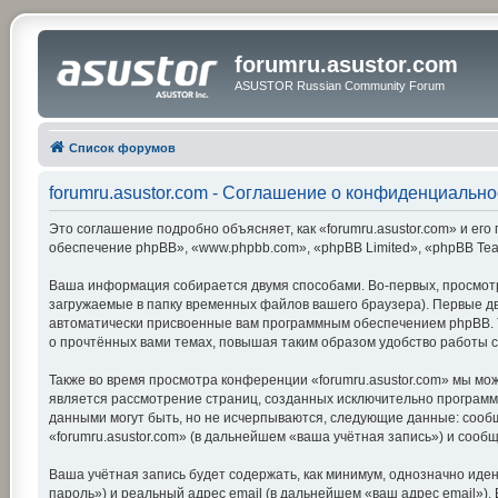
forumru.asustor.com
ASUSTOR Russian Community Forum
Список форумов
forumru.asustor.com - Соглашение о конфиденциально
Это соглашение подробно объясняет, как «forumru.asustor.com» и его 
обеспечение phpBB», «www.phpbb.com», «phpBB Limited», «phpBB Te
Ваша информация собирается двумя способами. Во-первых, просмотр
загружаемые в папку временных файлов вашего браузера). Первые две
автоматически присвоенные вам программным обеспечением phpBB. Тр
о прочтённых вами темах, повышая таким образом удобство работы 
Также во время просмотра конференции «forumru.asustor.com» мы мож
является рассмотрение страниц, созданных исключительно програм
данными могут быть, но не исчерпываются, следующие данные: сооб
«forumru.asustor.com» (в дальнейшем «ваша учётная запись») и соо
Ваша учётная запись будет содержать, как минимум, однозначно ид
пароль») и реальный адрес email (в дальнейшем «ваш адрес email»)