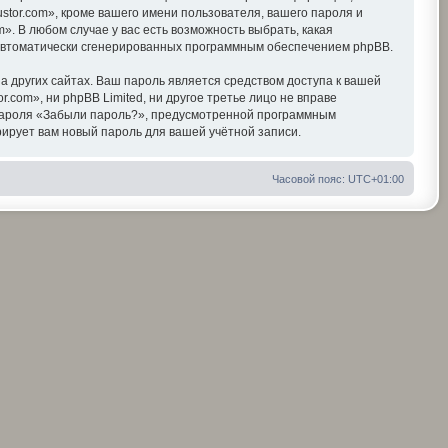
tor.com», кроме вашего имени пользователя, вашего пароля и
». В любом случае у вас есть возможность выбрать, какая
, автоматически сгенерированных программным обеспечением phpBB.
 других сайтах. Ваш пароль является средством доступа к вашей
r.com», ни phpBB Limited, ни другое третье лицо не вправе
я пароля «Забыли пароль?», предусмотренной программным
ирует вам новый пароль для вашей учётной записи.
Часовой пояс:
UTC+01:00