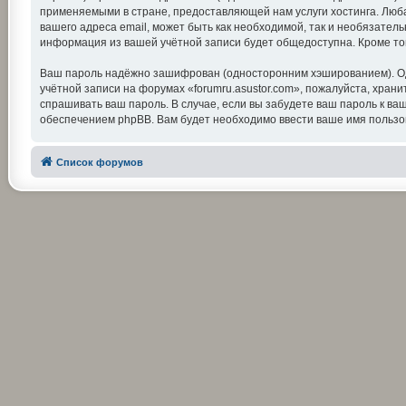
применяемыми в стране, предоставляющей нам услуги хостинга. Люба
вашего адреса email, может быть как необходимой, так и необязатель
информация из вашей учётной записи будет общедоступна. Кроме тог
Ваш пароль надёжно зашифрован (односторонним хэшированием). Одна
учётной записи на форумах «forumru.asustor.com», пожалуйста, храните
спрашивать ваш пароль. В случае, если вы забудете ваш пароль к 
обеспечением phpBB. Вам будет необходимо ввести ваше имя пользов
Список форумов