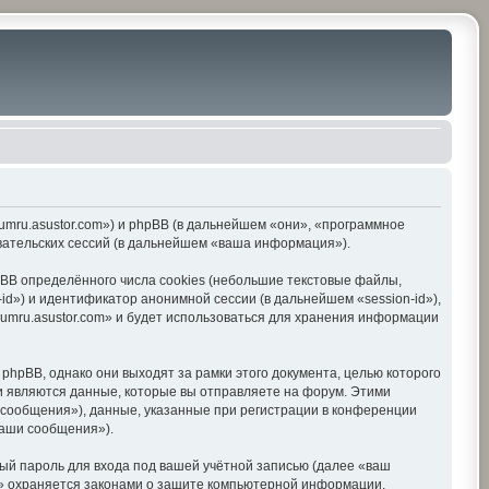
orumru.asustor.com») и phpBB (в дальнейшем «они», «программное
вательских сессий (в дальнейшем «ваша информация»).
BB определённого числа cookies (небольшие текстовые файлы,
d») и идентификатор анонимной сессии (в дальнейшем «session-id»),
umru.asustor.com» и будет использоваться для хранения информации
hpBB, однако они выходят за рамки этого документа, целью которого
 являются данные, которые вы отправляете на форум. Этими
сообщения»), данные, указанные при регистрации в конференции
ваши сообщения»).
ый пароль для входа под вашей учётной записью (далее «ваш
om» охраняется законами о защите компьютерной информации,