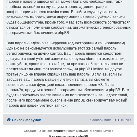
пароля и вашего адреса email, может быть как необходимой, так и
необязательной ко вводу, на усмотрение администрации
конференции «forumru.asustor.com». В любом случае у вас есть
возможность выбрать, какая информация из вашей учётной записи
будет общедоступна. Кроме того, у вас есть возможность согласиться/
отказаться от получения сообщений, автоматически сгенерированных
программным обеспечением phpBB.
Ваш пароль надёжно зашифрован (односторонним хэшированием).
Однако не рекомендуется использовать этот же самый пароль,
регистрируясь на других сайтах. Ваш пароль является средством
доступа к вашей учётной записи на форумах «forumru.asustor.com»,
пожалуйста, храните его в тайне, ни при каких обстоятельствах ни
представители «forumru.asustor.com», ни phpBB Limited, ни другое
третье лицо не вправе спрашивать ваш пароль. В случае, если вы
забудете ваш пароль к вашей учётной записи, вы сможете
воспользоваться функцией восстановления пароля «Забыли
пароль?», предусмотренной программным обеспечением phpBB. Вам
будет необходимо ввести ваше имя пользователя и ваш адрес email,
после чего программное обеспечение phpBB сгенерирует вам новый
пароль для вашей учётной записи.
Список форумов
Часовой пояс:
UTC+01:00
Создано на основе
phpBB
® Forum Software © phpBB Limited
Русская поддержка phpBB