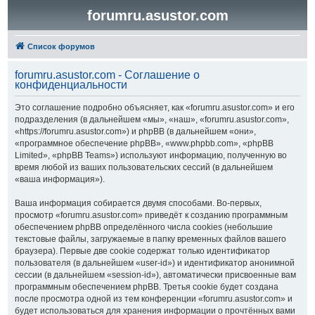
forumru.asustor.com
Список форумов
forumru.asustor.com - Соглашение о
конфиденциальности
Это соглашение подробно объясняет, как «forumru.asustor.com» и его
подразделения (в дальнейшем «мы», «наш», «forumru.asustor.com»,
«https://forumru.asustor.com») и phpBB (в дальнейшем «они»,
«программное обеспечение phpBB», «www.phpbb.com», «phpBB
Limited», «phpBB Teams») используют информацию, полученную во
время любой из ваших пользовательских сессий (в дальнейшем
«ваша информация»).
Ваша информация собирается двумя способами. Во-первых,
просмотр «forumru.asustor.com» приведёт к созданию программным
обеспечением phpBB определённого числа cookies (небольшие
текстовые файлы, загружаемые в папку временных файлов вашего
браузера). Первые две cookie содержат только идентификатор
пользователя (в дальнейшем «user-id») и идентификатор анонимной
сессии (в дальнейшем «session-id»), автоматически присвоенные вам
программным обеспечением phpBB. Третья cookie будет создана
после просмотра одной из тем конференции «forumru.asustor.com» и
будет использоваться для хранения информации о прочтённых вами