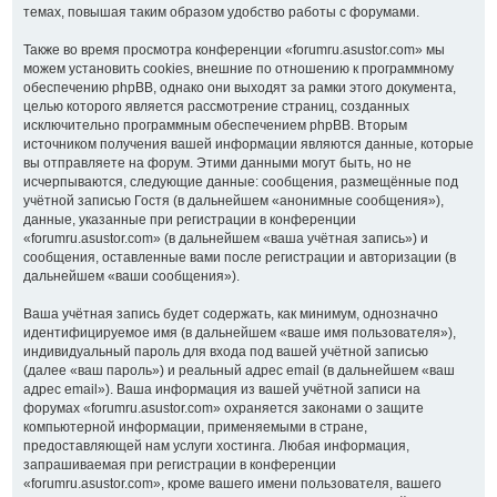
темах, повышая таким образом удобство работы с форумами.
Также во время просмотра конференции «forumru.asustor.com» мы
можем установить cookies, внешние по отношению к программному
обеспечению phpBB, однако они выходят за рамки этого документа,
целью которого является рассмотрение страниц, созданных
исключительно программным обеспечением phpBB. Вторым
источником получения вашей информации являются данные, которые
вы отправляете на форум. Этими данными могут быть, но не
исчерпываются, следующие данные: сообщения, размещённые под
учётной записью Гостя (в дальнейшем «анонимные сообщения»),
данные, указанные при регистрации в конференции
«forumru.asustor.com» (в дальнейшем «ваша учётная запись») и
сообщения, оставленные вами после регистрации и авторизации (в
дальнейшем «ваши сообщения»).
Ваша учётная запись будет содержать, как минимум, однозначно
идентифицируемое имя (в дальнейшем «ваше имя пользователя»),
индивидуальный пароль для входа под вашей учётной записью
(далее «ваш пароль») и реальный адрес email (в дальнейшем «ваш
адрес email»). Ваша информация из вашей учётной записи на
форумах «forumru.asustor.com» охраняется законами о защите
компьютерной информации, применяемыми в стране,
предоставляющей нам услуги хостинга. Любая информация,
запрашиваемая при регистрации в конференции
«forumru.asustor.com», кроме вашего имени пользователя, вашего