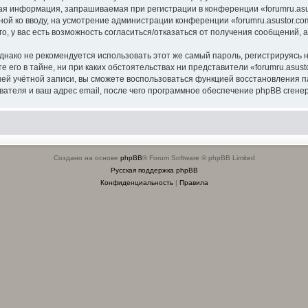
я информация, запрашиваемая при регистрации в конференции «forumru.asus
ной ко вводу, на усмотрение администрации конференции «forumru.asustor.com
о, у вас есть возможность согласиться/отказаться от получения сообщений
ко не рекомендуется использовать этот же самый пароль, регистрируясь на
 его в тайне, ни при каких обстоятельствах ни представители «forumru.asusto
вашей учётной записи, вы сможете воспользоваться функцией восстановлени
ателя и ваш адрес email, после чего программное обеспечение phpBB сгенер
Создано на основе
phpBB
® Forum Software © phpBB Limited
Русская поддержка phpBB
Конфиденциальность
|
Правила