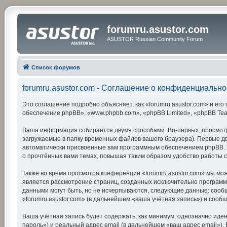
forumru.asustor.com
ASUSTOR Russian Community Forum
Список форумов
forumru.asustor.com - Соглашение о конфиденциально
Это соглашение подробно объясняет, как «forumru.asustor.com» и его 
обеспечение phpBB», «www.phpbb.com», «phpBB Limited», «phpBB Te
Ваша информация собирается двумя способами. Во-первых, просмотр
загружаемые в папку временных файлов вашего браузера). Первые две
автоматически присвоенные вам программным обеспечением phpBB. Тр
о прочтённых вами темах, повышая таким образом удобство работы 
Также во время просмотра конференции «forumru.asustor.com» мы мож
является рассмотрение страниц, созданных исключительно програм
данными могут быть, но не исчерпываются, следующие данные: сооб
«forumru.asustor.com» (в дальнейшем «ваша учётная запись») и соо
Ваша учётная запись будет содержать, как минимум, однозначно ид
пароль») и реальный адрес email (в дальнейшем «ваш адрес email»)