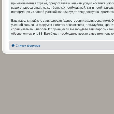
применяемыми в стране, предоставляющей нам услуги хостинга. Люба
вашего адреса email, может быть как необходимой, так и необязатель
информация из вашей учётной записи будет общедоступна. Кроме тог
Ваш пароль надёжно зашифрован (односторонним хэшированием). Одна
учётной записи на форумах «forumru.asustor.com», пожалуйста, храните
спрашивать ваш пароль. В случае, если вы забудете ваш пароль к 
обеспечением phpBB. Вам будет необходимо ввести ваше имя пользов
Список форумов