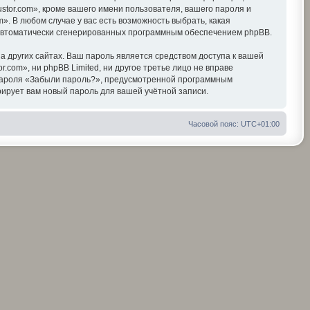
tor.com», кроме вашего имени пользователя, вашего пароля и
». В любом случае у вас есть возможность выбрать, какая
, автоматически сгенерированных программным обеспечением phpBB.
 других сайтах. Ваш пароль является средством доступа к вашей
r.com», ни phpBB Limited, ни другое третье лицо не вправе
я пароля «Забыли пароль?», предусмотренной программным
ирует вам новый пароль для вашей учётной записи.
Часовой пояс:
UTC+01:00