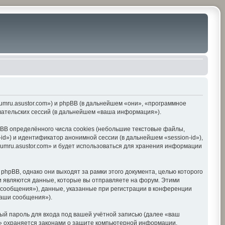
orumru.asustor.com») и phpBB (в дальнейшем «они», «программное
вательских сессий (в дальнейшем «ваша информация»).
BB определённого числа cookies (небольшие текстовые файлы,
d») и идентификатор анонимной сессии (в дальнейшем «session-id»),
umru.asustor.com» и будет использоваться для хранения информации
hpBB, однако они выходят за рамки этого документа, целью которого
 являются данные, которые вы отправляете на форум. Этими
сообщения»), данные, указанные при регистрации в конференции
ваши сообщения»).
ый пароль для входа под вашей учётной записью (далее «ваш
om» охраняется законами о защите компьютерной информации,