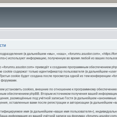
сти
подразделения (в дальнейшем «мы», «наш», «forumru.asustor.com», «https://f
ams») используют информацию, полученную во время любой из ваших пользо
 «forumru.asustor.com» приведёт к созданию программным обеспечением php
 cookie содержат только идентификатор пользователя (в дальнейшем «user-i
етья cookie будет создана после просмотра одной из тем конференции «for
с форумами.
ем установить cookies, внешние по отношению к программному обеспечению p
мным обеспечением phpBB. Вторым источником получения вашей информации
щения, размещённые под учётной записью Гостя (в дальнейшем «анонимные 
бщения, оставленные вами после регистрации и авторизации (в дальнейшем «
ентифицируемое имя (в дальнейшем «ваше имя пользователя»), индивидуальн
. Ваша информация из вашей учётной записи на форумах «forumru.asustor.c