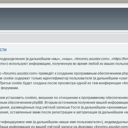
сти
подразделения (в дальнейшем «мы», «наш», «forumru.asustor.com», «https://f
ams») используют информацию, полученную во время любой из ваших пользо
 «forumru.asustor.com» приведёт к созданию программным обеспечением php
 cookie содержат только идентификатор пользователя (в дальнейшем «user-i
етья cookie будет создана после просмотра одной из тем конференции «for
с форумами.
ем установить cookies, внешние по отношению к программному обеспечению p
мным обеспечением phpBB. Вторым источником получения вашей информации
щения, размещённые под учётной записью Гостя (в дальнейшем «анонимные 
бщения, оставленные вами после регистрации и авторизации (в дальнейшем «
ентифицируемое имя (в дальнейшем «ваше имя пользователя»), индивидуальн
. Ваша информация из вашей учётной записи на форумах «forumru.asustor.c