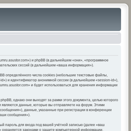
orumru.asustor.com») и phpBB (в дальнейшем «они», «программное
вательских сессий (в дальнейшем «ваша информация»).
BB определённого числа cookies (небольшие текстовые файлы,
d») и идентификатор анонимной сессии (в дальнейшем «session-id»),
umru.asustor.com» и будет использоваться для хранения информации
hpBB, однако они выходят за рамки этого документа, целью которого
 являются данные, которые вы отправляете на форум. Этими
сообщения»), данные, указанные при регистрации в конференции
ваши сообщения»).
ый пароль для входа под вашей учётной записью (далее «ваш
om» охраняется законами о защите компьютерной информации,