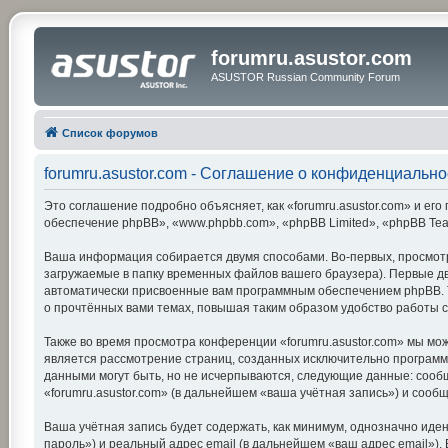
forumru.asustor.com
ASUSTOR Russian Community Forum
Список форумов
forumru.asustor.com - Соглашение о конфиденциально
Это соглашение подробно объясняет, как «forumru.asustor.com» и его 
обеспечение phpBB», «www.phpbb.com», «phpBB Limited», «phpBB Te
Ваша информация собирается двумя способами. Во-первых, просмотр
загружаемые в папку временных файлов вашего браузера). Первые две
автоматически присвоенные вам программным обеспечением phpBB. Тр
о прочтённых вами темах, повышая таким образом удобство работы 
Также во время просмотра конференции «forumru.asustor.com» мы мож
является рассмотрение страниц, созданных исключительно програм
данными могут быть, но не исчерпываются, следующие данные: сооб
«forumru.asustor.com» (в дальнейшем «ваша учётная запись») и соо
Ваша учётная запись будет содержать, как минимум, однозначно ид
пароль») и реальный адрес email (в дальнейшем «ваш адрес email»)