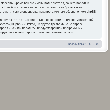
tor.com», кроме вашего имени пользователя, вашего пароля и
». В любом случае у вас есть возможность выбрать, какая
, автоматически сгенерированных программным обеспечением phpBB.
 других сайтах. Ваш пароль является средством доступа к вашей
r.com», ни phpBB Limited, ни другое третье лицо не вправе
я пароля «Забыли пароль?», предусмотренной программным
ирует вам новый пароль для вашей учётной записи.
Часовой пояс:
UTC+01:00