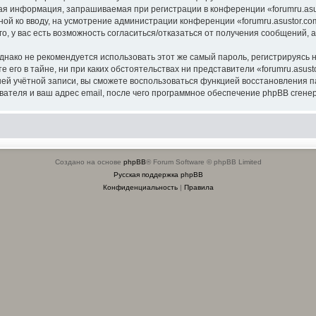
я информация, запрашиваемая при регистрации в конференции «forumru.asus
ной ко вводу, на усмотрение администрации конференции «forumru.asustor.com
о, у вас есть возможность согласиться/отказаться от получения сообщений
ко не рекомендуется использовать этот же самый пароль, регистрируясь на
 его в тайне, ни при каких обстоятельствах ни представители «forumru.asusto
вашей учётной записи, вы сможете воспользоваться функцией восстановлени
ателя и ваш адрес email, после чего программное обеспечение phpBB сгенер
Создано на основе
phpBB
® Forum Software © phpBB Limited
Русская поддержка phpBB
Конфиденциальность
|
Правила