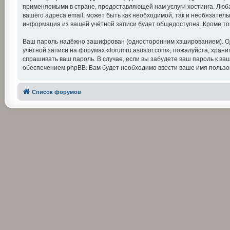
применяемыми в стране, предоставляющей нам услуги хостинга. Люба
вашего адреса email, может быть как необходимой, так и необязатель
информация из вашей учётной записи будет общедоступна. Кроме тог
Ваш пароль надёжно зашифрован (односторонним хэшированием). Одна
учётной записи на форумах «forumru.asustor.com», пожалуйста, храните
спрашивать ваш пароль. В случае, если вы забудете ваш пароль к 
обеспечением phpBB. Вам будет необходимо ввести ваше имя пользов
Список форумов