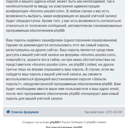
пароля и вашего адреса email, может быть как необходимой, так и
необязательной ко вводу, на усмотрение администрации
конференции «forumru.asustor.com». В любом случае у вас есть
возможность выбрать, какая информация из вашей учётной записи
будет общедоступна. Кроме того, у вас есть возможность согласиться/
отказаться от получения сообщений, автоматически сгенерированных
программным обеспечением phpBB.
Ваш пароль надёжно зашифрован (односторонним хэшированием).
Однако не рекомендуется использовать этот же самый пароль,
регистрируясь на других сайтах. Ваш пароль является средством
доступа к вашей учётной записи на форумах «forumru.asustor.com»,
пожалуйста, храните его в тайне, ни при каких обстоятельствах ни
представители «forumru.asustor.com», ни phpBB Limited, ни другое
третье лицо не вправе спрашивать ваш пароль. В случае, если вы
забудете ваш пароль к вашей учётной записи, вы сможете
воспользоваться функцией восстановления пароля «Забыли
пароль?», предусмотренной программным обеспечением phpBB. Вам
будет необходимо ввести ваше имя пользователя и ваш адрес email,
после чего программное обеспечение phpBB сгенерирует вам новый
пароль для вашей учётной записи.
Список форумов
Часовой пояс:
UTC+01:00
Создано на основе
phpBB
® Forum Software © phpBB Limited
Русская поддержка phpBB