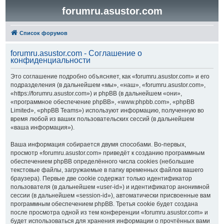
forumru.asustor.com
Список форумов
forumru.asustor.com - Соглашение о
конфиденциальности
Это соглашение подробно объясняет, как «forumru.asustor.com» и его
подразделения (в дальнейшем «мы», «наш», «forumru.asustor.com»,
«https://forumru.asustor.com») и phpBB (в дальнейшем «они»,
«программное обеспечение phpBB», «www.phpbb.com», «phpBB
Limited», «phpBB Teams») используют информацию, полученную во
время любой из ваших пользовательских сессий (в дальнейшем
«ваша информация»).
Ваша информация собирается двумя способами. Во-первых,
просмотр «forumru.asustor.com» приведёт к созданию программным
обеспечением phpBB определённого числа cookies (небольшие
текстовые файлы, загружаемые в папку временных файлов вашего
браузера). Первые две cookie содержат только идентификатор
пользователя (в дальнейшем «user-id») и идентификатор анонимной
сессии (в дальнейшем «session-id»), автоматически присвоенные вам
программным обеспечением phpBB. Третья cookie будет создана
после просмотра одной из тем конференции «forumru.asustor.com» и
будет использоваться для хранения информации о прочтённых вами