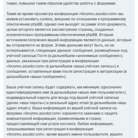
темах, повышая таким образом удобство работы с форумами.
Также во время просмотра конференции «forumru.asustor.com» мы
можем установить cookies, внешние по отношению к программному
обеспечению phpBB, однако они выходят за рамки этого документа,
целью которого является рассмотрение страниц, созданных
исключительно программным обеспечением phpBB. Вторым
источником получения вашей информации являются данные, которые
вы отправляете на форум. Этими данными могут быть, но не
исчерпываются, следующие данные: сообщения, размещённые под
учётной записью Гостя (в дальнейшем «анонимные сообщения»),
данные, указанные при регистрации в конференции
«forumru.asustor.com» (в дальнейшем «ваша учётная запись») и
сообщения, оставленные вами после регистрации и авторизации (в
дальнейшем «ваши сообщения»).
Ваша учётная запись будет содержать, как минимум, однозначно
идентифицируемое имя (в дальнейшем «ваше имя пользователя»),
индивидуальный пароль для входа под вашей учётной записью
(далее «ваш пароль») и реальный адрес email (в дальнейшем «ваш
адрес email»). Ваша информация из вашей учётной записи на
форумах «forumru.asustor.com» охраняется законами о защите
компьютерной информации, применяемыми в стране,
предоставляющей нам услуги хостинга. Любая информация,
запрашиваемая при регистрации в конференции
«forumru.asustor.com», кроме вашего имени пользователя, вашего