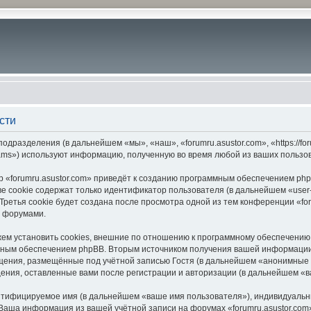
сти
подразделения (в дальнейшем «мы», «наш», «forumru.asustor.com», «https://f
ams») используют информацию, полученную во время любой из ваших пользо
 «forumru.asustor.com» приведёт к созданию программным обеспечением php
 cookie содержат только идентификатор пользователя (в дальнейшем «user-i
етья cookie будет создана после просмотра одной из тем конференции «for
с форумами.
ем установить cookies, внешние по отношению к программному обеспечению p
мным обеспечением phpBB. Вторым источником получения вашей информации
щения, размещённые под учётной записью Гостя (в дальнейшем «анонимные 
бщения, оставленные вами после регистрации и авторизации (в дальнейшем «
ентифицируемое имя (в дальнейшем «ваше имя пользователя»), индивидуальн
. Ваша информация из вашей учётной записи на форумах «forumru.asustor.c