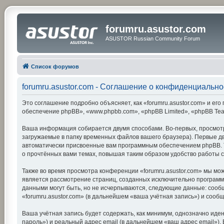
forumru.asustor.com
ASUSTOR Russian Community Forum
Список форумов
forumru.asustor.com - Соглашение о конфиденциально
Это соглашение подробно объясняет, как «forumru.asustor.com» и его 
обеспечение phpBB», «www.phpbb.com», «phpBB Limited», «phpBB Te
Ваша информация собирается двумя способами. Во-первых, просмотр
загружаемые в папку временных файлов вашего браузера). Первые две
автоматически присвоенные вам программным обеспечением phpBB. Тр
о прочтённых вами темах, повышая таким образом удобство работы 
Также во время просмотра конференции «forumru.asustor.com» мы мож
является рассмотрение страниц, созданных исключительно програм
данными могут быть, но не исчерпываются, следующие данные: сооб
«forumru.asustor.com» (в дальнейшем «ваша учётная запись») и соо
Ваша учётная запись будет содержать, как минимум, однозначно ид
пароль») и реальный адрес email (в дальнейшем «ваш адрес email»)