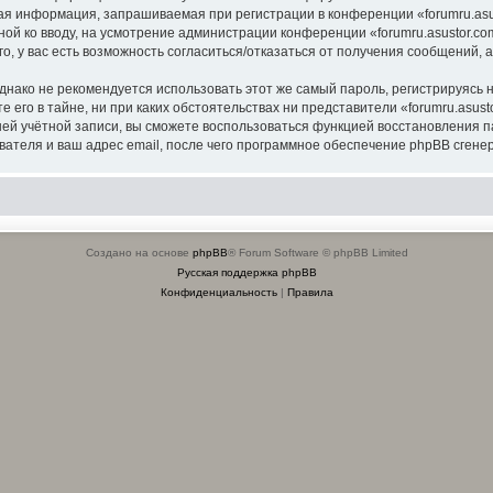
я информация, запрашиваемая при регистрации в конференции «forumru.asus
ной ко вводу, на усмотрение администрации конференции «forumru.asustor.com
о, у вас есть возможность согласиться/отказаться от получения сообщений
ко не рекомендуется использовать этот же самый пароль, регистрируясь на
 его в тайне, ни при каких обстоятельствах ни представители «forumru.asusto
вашей учётной записи, вы сможете воспользоваться функцией восстановлени
ателя и ваш адрес email, после чего программное обеспечение phpBB сгенер
Создано на основе
phpBB
® Forum Software © phpBB Limited
Русская поддержка phpBB
Конфиденциальность
|
Правила