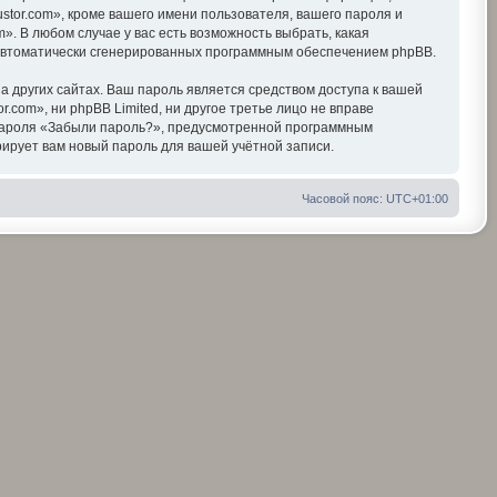
tor.com», кроме вашего имени пользователя, вашего пароля и
». В любом случае у вас есть возможность выбрать, какая
, автоматически сгенерированных программным обеспечением phpBB.
 других сайтах. Ваш пароль является средством доступа к вашей
r.com», ни phpBB Limited, ни другое третье лицо не вправе
я пароля «Забыли пароль?», предусмотренной программным
ирует вам новый пароль для вашей учётной записи.
Часовой пояс:
UTC+01:00