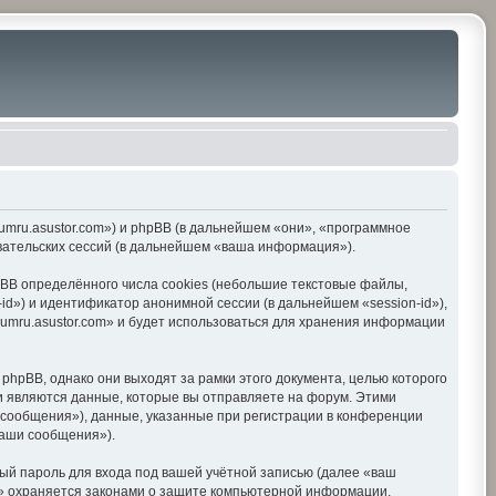
orumru.asustor.com») и phpBB (в дальнейшем «они», «программное
вательских сессий (в дальнейшем «ваша информация»).
BB определённого числа cookies (небольшие текстовые файлы,
d») и идентификатор анонимной сессии (в дальнейшем «session-id»),
umru.asustor.com» и будет использоваться для хранения информации
hpBB, однако они выходят за рамки этого документа, целью которого
 являются данные, которые вы отправляете на форум. Этими
сообщения»), данные, указанные при регистрации в конференции
ваши сообщения»).
ый пароль для входа под вашей учётной записью (далее «ваш
om» охраняется законами о защите компьютерной информации,