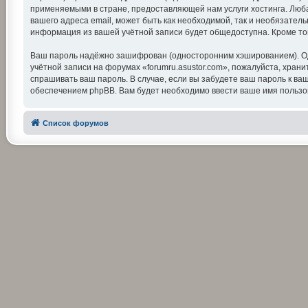
применяемыми в стране, предоставляющей нам услуги хостинга. Люба
вашего адреса email, может быть как необходимой, так и необязатель
информация из вашей учётной записи будет общедоступна. Кроме тог
Ваш пароль надёжно зашифрован (односторонним хэшированием). Одна
учётной записи на форумах «forumru.asustor.com», пожалуйста, храните
спрашивать ваш пароль. В случае, если вы забудете ваш пароль к 
обеспечением phpBB. Вам будет необходимо ввести ваше имя пользов
Список форумов