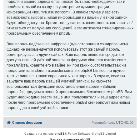
пароля и вашего адреса email, может быть как необходимой, так и
необязательной ко вводу, на усмотрение администрации
конференции «forumru.asustor.com». В любом случае у вас есть
возможность выбрать, какая информация из вашей учётной записи
будет общедоступна. Кроме того, у вас есть возможность согласиться/
отказаться от получения сообщений, автоматически сгенерированных
программным обеспечением phpBB.
Ваш пароль надёжно зашифрован (односторонним хэшированием).
Однако не рекомендуется использовать этот же самый пароль,
регистрируясь на других сайтах. Ваш пароль является средством
доступа к вашей учётной записи на форумах «forumru.asustor.com»,
пожалуйста, храните его в тайне, ни при каких обстоятельствах ни
представители «forumru.asustor.com», ни phpBB Limited, ни другое
третье лицо не вправе спрашивать ваш пароль. В случае, если вы
забудете ваш пароль к вашей учётной записи, вы сможете
воспользоваться функцией восстановления пароля «Забыли
пароль?», предусмотренной программным обеспечением phpBB. Вам
будет необходимо ввести ваше имя пользователя и ваш адрес email,
после чего программное обеспечение phpBB сгенерирует вам новый
пароль для вашей учётной записи.
Список форумов
Часовой пояс:
UTC+01:00
Создано на основе
phpBB
® Forum Software © phpBB Limited
Русская поддержка phpBB