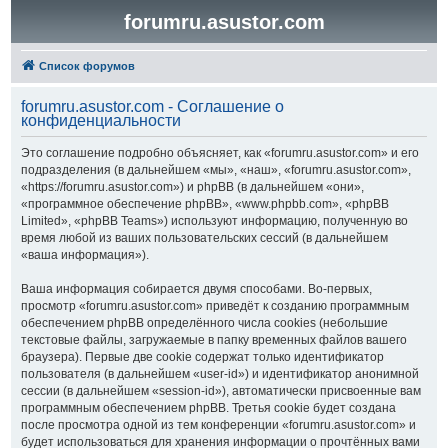
forumru.asustor.com
Список форумов
forumru.asustor.com - Соглашение о
конфиденциальности
Это соглашение подробно объясняет, как «forumru.asustor.com» и его
подразделения (в дальнейшем «мы», «наш», «forumru.asustor.com»,
«https://forumru.asustor.com») и phpBB (в дальнейшем «они»,
«программное обеспечение phpBB», «www.phpbb.com», «phpBB
Limited», «phpBB Teams») используют информацию, полученную во
время любой из ваших пользовательских сессий (в дальнейшем
«ваша информация»).
Ваша информация собирается двумя способами. Во-первых,
просмотр «forumru.asustor.com» приведёт к созданию программным
обеспечением phpBB определённого числа cookies (небольшие
текстовые файлы, загружаемые в папку временных файлов вашего
браузера). Первые две cookie содержат только идентификатор
пользователя (в дальнейшем «user-id») и идентификатор анонимной
сессии (в дальнейшем «session-id»), автоматически присвоенные вам
программным обеспечением phpBB. Третья cookie будет создана
после просмотра одной из тем конференции «forumru.asustor.com» и
будет использоваться для хранения информации о прочтённых вами