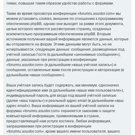
темах, повышая таким образом удобство работы с форумами.
Также во время просмотра конференции «forumru.asustor.com» мы
можем установить cookies, внешние по отношению к программному
обеспечению phpBB, однако они выходят за рамки этого документа,
целью которого является рассмотрение страниц, созданных
исключительно программным обеспечением phpBB. Вторым
источником получения вашей информации являются данные, которые
вы отправляете на форум. Этими данными могут быть, но не
исчерпываются, следующие данные: сообщения, размещённые под
учётной записью Гостя (в дальнейшем «анонимные сообщения»),
данные, указанные при регистрации в конференции
«forumru.asustor.com» (в дальнейшем «ваша учётная запись») и
сообщения, оставленные вами после регистрации и авторизации (в
дальнейшем «ваши сообщения»).
Ваша учётная запись будет содержать, как минимум, однозначно
идентифицируемое имя (в дальнейшем «ваше имя пользователя»),
индивидуальный пароль для входа под вашей учётной записью
(далее «ваш пароль») и реальный адрес email (в дальнейшем «ваш
адрес email»). Ваша информация из вашей учётной записи на
форумах «forumru.asustor.com» охраняется законами о защите
компьютерной информации, применяемыми в стране,
предоставляющей нам услуги хостинга. Любая информация,
запрашиваемая при регистрации в конференции
«forumru.asustor.com», кроме вашего имени пользователя, вашего