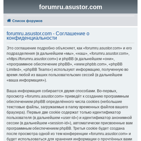
forumru.asustor.com
Список форумов
forumru.asustor.com - Соглашение о
конфиденциальности
Это соглашение подробно объясняет, как «forumru.asustor.com» и его
подразделения (в дальнейшем «мы», «наш», «forumru.asustor.com»,
«https://forumru.asustor.com») и phpBB (в дальнейшем «они»,
«программное обеспечение phpBB», «www.phpbb.com», «phpBB
Limited», «phpBB Teams») используют информацию, полученную во
время любой из ваших пользовательских сессий (в дальнейшем
«ваша информация»).
Ваша информация собирается двумя способами. Во-первых,
просмотр «forumru.asustor.com» приведёт к созданию программным
обеспечением phpBB определённого числа cookies (небольшие
текстовые файлы, загружаемые в папку временных файлов вашего
браузера). Первые две cookie содержат только идентификатор
пользователя (в дальнейшем «user-id») и идентификатор анонимной
сессии (в дальнейшем «session-id»), автоматически присвоенные вам
программным обеспечением phpBB. Третья cookie будет создана
после просмотра одной из тем конференции «forumru.asustor.com» и
будет использоваться для хранения информации о прочтённых вами