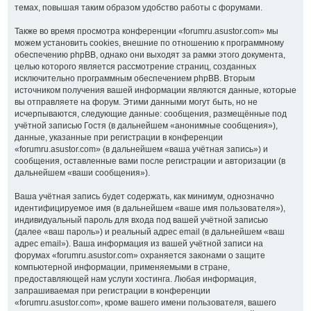
темах, повышая таким образом удобство работы с форумами.
Также во время просмотра конференции «forumru.asustor.com» мы
можем установить cookies, внешние по отношению к программному
обеспечению phpBB, однако они выходят за рамки этого документа,
целью которого является рассмотрение страниц, созданных
исключительно программным обеспечением phpBB. Вторым
источником получения вашей информации являются данные, которые
вы отправляете на форум. Этими данными могут быть, но не
исчерпываются, следующие данные: сообщения, размещённые под
учётной записью Гостя (в дальнейшем «анонимные сообщения»),
данные, указанные при регистрации в конференции
«forumru.asustor.com» (в дальнейшем «ваша учётная запись») и
сообщения, оставленные вами после регистрации и авторизации (в
дальнейшем «ваши сообщения»).
Ваша учётная запись будет содержать, как минимум, однозначно
идентифицируемое имя (в дальнейшем «ваше имя пользователя»),
индивидуальный пароль для входа под вашей учётной записью
(далее «ваш пароль») и реальный адрес email (в дальнейшем «ваш
адрес email»). Ваша информация из вашей учётной записи на
форумах «forumru.asustor.com» охраняется законами о защите
компьютерной информации, применяемыми в стране,
предоставляющей нам услуги хостинга. Любая информация,
запрашиваемая при регистрации в конференции
«forumru.asustor.com», кроме вашего имени пользователя, вашего