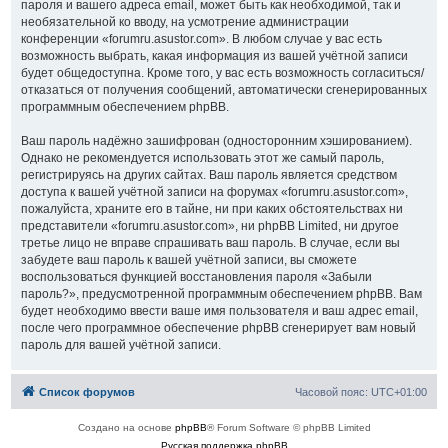
пароля и вашего адреса email, может быть как необходимой, так и
необязательной ко вводу, на усмотрение администрации
конференции «forumru.asustor.com». В любом случае у вас есть
возможность выбрать, какая информация из вашей учётной записи
будет общедоступна. Кроме того, у вас есть возможность согласиться/
отказаться от получения сообщений, автоматически сгенерированных
программным обеспечением phpBB.
Ваш пароль надёжно зашифрован (односторонним хэшированием).
Однако не рекомендуется использовать этот же самый пароль,
регистрируясь на других сайтах. Ваш пароль является средством
доступа к вашей учётной записи на форумах «forumru.asustor.com»,
пожалуйста, храните его в тайне, ни при каких обстоятельствах ни
представители «forumru.asustor.com», ни phpBB Limited, ни другое
третье лицо не вправе спрашивать ваш пароль. В случае, если вы
забудете ваш пароль к вашей учётной записи, вы сможете
воспользоваться функцией восстановления пароля «Забыли
пароль?», предусмотренной программным обеспечением phpBB. Вам
будет необходимо ввести ваше имя пользователя и ваш адрес email,
после чего программное обеспечение phpBB сгенерирует вам новый
пароль для вашей учётной записи.
Список форумов
Часовой пояс:
UTC+01:00
Создано на основе
phpBB
® Forum Software © phpBB Limited
Русская поддержка phpBB