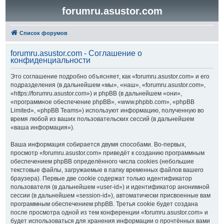
forumru.asustor.com
Список форумов
forumru.asustor.com - Соглашение о
конфиденциальности
Это соглашение подробно объясняет, как «forumru.asustor.com» и его
подразделения (в дальнейшем «мы», «наш», «forumru.asustor.com»,
«https://forumru.asustor.com») и phpBB (в дальнейшем «они»,
«программное обеспечение phpBB», «www.phpbb.com», «phpBB
Limited», «phpBB Teams») используют информацию, полученную во
время любой из ваших пользовательских сессий (в дальнейшем
«ваша информация»).
Ваша информация собирается двумя способами. Во-первых,
просмотр «forumru.asustor.com» приведёт к созданию программным
обеспечением phpBB определённого числа cookies (небольшие
текстовые файлы, загружаемые в папку временных файлов вашего
браузера). Первые две cookie содержат только идентификатор
пользователя (в дальнейшем «user-id») и идентификатор анонимной
сессии (в дальнейшем «session-id»), автоматически присвоенные вам
программным обеспечением phpBB. Третья cookie будет создана
после просмотра одной из тем конференции «forumru.asustor.com» и
будет использоваться для хранения информации о прочтённых вами