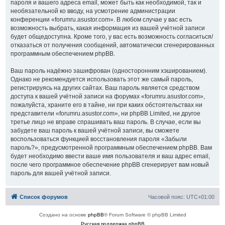
пароля и вашего адреса email, может быть как необходимой, так и
необязательной ко вводу, на усмотрение администрации
конференции «forumru.asustor.com». В любом случае у вас есть
возможность выбрать, какая информация из вашей учётной записи
будет общедоступна. Кроме того, у вас есть возможность согласиться/
отказаться от получения сообщений, автоматически сгенерированных
программным обеспечением phpBB.
Ваш пароль надёжно зашифрован (односторонним хэшированием).
Однако не рекомендуется использовать этот же самый пароль,
регистрируясь на других сайтах. Ваш пароль является средством
доступа к вашей учётной записи на форумах «forumru.asustor.com»,
пожалуйста, храните его в тайне, ни при каких обстоятельствах ни
представители «forumru.asustor.com», ни phpBB Limited, ни другое
третье лицо не вправе спрашивать ваш пароль. В случае, если вы
забудете ваш пароль к вашей учётной записи, вы сможете
воспользоваться функцией восстановления пароля «Забыли
пароль?», предусмотренной программным обеспечением phpBB. Вам
будет необходимо ввести ваше имя пользователя и ваш адрес email,
после чего программное обеспечение phpBB сгенерирует вам новый
пароль для вашей учётной записи.
Список форумов
Часовой пояс:
UTC+01:00
Создано на основе
phpBB
® Forum Software © phpBB Limited
Русская поддержка phpBB