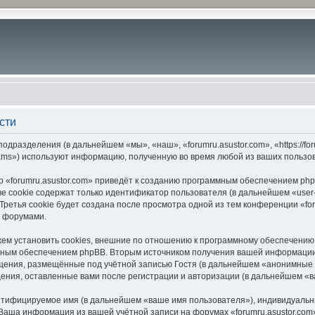
сти
подразделения (в дальнейшем «мы», «наш», «forumru.asustor.com», «https://f
ams») используют информацию, полученную во время любой из ваших пользо
 «forumru.asustor.com» приведёт к созданию программным обеспечением php
 cookie содержат только идентификатор пользователя (в дальнейшем «user-i
етья cookie будет создана после просмотра одной из тем конференции «for
с форумами.
ем установить cookies, внешние по отношению к программному обеспечению p
мным обеспечением phpBB. Вторым источником получения вашей информации
щения, размещённые под учётной записью Гостя (в дальнейшем «анонимные 
бщения, оставленные вами после регистрации и авторизации (в дальнейшем «
ентифицируемое имя (в дальнейшем «ваше имя пользователя»), индивидуальн
. Ваша информация из вашей учётной записи на форумах «forumru.asustor.c