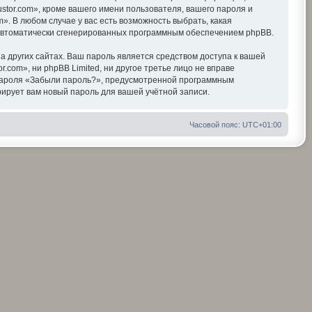
tor.com», кроме вашего имени пользователя, вашего пароля и
». В любом случае у вас есть возможность выбрать, какая
, автоматически сгенерированных программным обеспечением phpBB.
 других сайтах. Ваш пароль является средством доступа к вашей
r.com», ни phpBB Limited, ни другое третье лицо не вправе
я пароля «Забыли пароль?», предусмотренной программным
ирует вам новый пароль для вашей учётной записи.
Часовой пояс:
UTC+01:00