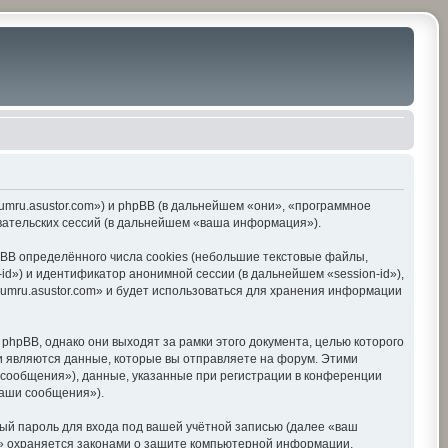
orumru.asustor.com») и phpBB (в дальнейшем «они», «программное
вательских сессий (в дальнейшем «ваша информация»).
BB определённого числа cookies (небольшие текстовые файлы,
d») и идентификатор анонимной сессии (в дальнейшем «session-id»),
umru.asustor.com» и будет использоваться для хранения информации
hpBB, однако они выходят за рамки этого документа, целью которого
 являются данные, которые вы отправляете на форум. Этими
сообщения»), данные, указанные при регистрации в конференции
ваши сообщения»).
ый пароль для входа под вашей учётной записью (далее «ваш
om» охраняется законами о защите компьютерной информации,