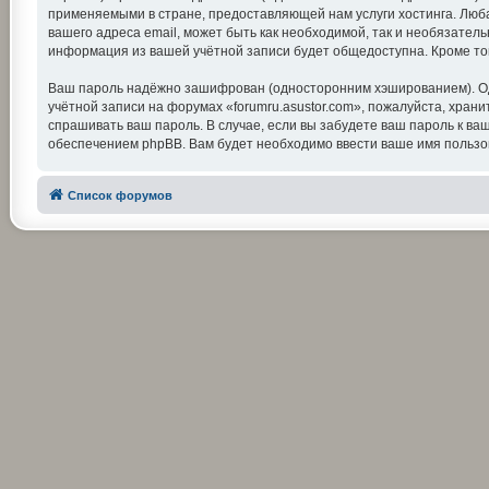
применяемыми в стране, предоставляющей нам услуги хостинга. Люба
вашего адреса email, может быть как необходимой, так и необязатель
информация из вашей учётной записи будет общедоступна. Кроме тог
Ваш пароль надёжно зашифрован (односторонним хэшированием). Одна
учётной записи на форумах «forumru.asustor.com», пожалуйста, храните
спрашивать ваш пароль. В случае, если вы забудете ваш пароль к 
обеспечением phpBB. Вам будет необходимо ввести ваше имя пользов
Список форумов