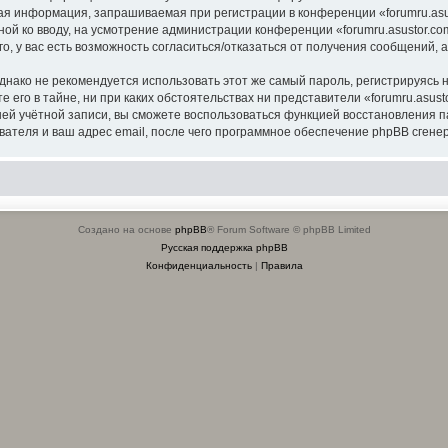
я информация, запрашиваемая при регистрации в конференции «forumru.asus
ной ко вводу, на усмотрение администрации конференции «forumru.asustor.com
о, у вас есть возможность согласиться/отказаться от получения сообщений
ко не рекомендуется использовать этот же самый пароль, регистрируясь на
 его в тайне, ни при каких обстоятельствах ни представители «forumru.asusto
вашей учётной записи, вы сможете воспользоваться функцией восстановлени
ателя и ваш адрес email, после чего программное обеспечение phpBB сгенер
Создано на основе
phpBB
® Forum Software © phpBB Limited
Русская поддержка phpBB
Конфиденциальность
|
Правила