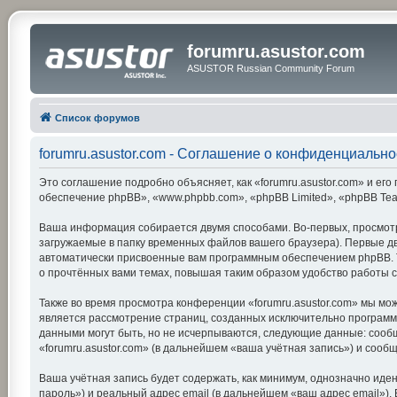
forumru.asustor.com
ASUSTOR Russian Community Forum
Список форумов
forumru.asustor.com - Соглашение о конфиденциально
Это соглашение подробно объясняет, как «forumru.asustor.com» и его 
обеспечение phpBB», «www.phpbb.com», «phpBB Limited», «phpBB Te
Ваша информация собирается двумя способами. Во-первых, просмотр
загружаемые в папку временных файлов вашего браузера). Первые две
автоматически присвоенные вам программным обеспечением phpBB. Тр
о прочтённых вами темах, повышая таким образом удобство работы 
Также во время просмотра конференции «forumru.asustor.com» мы мож
является рассмотрение страниц, созданных исключительно програм
данными могут быть, но не исчерпываются, следующие данные: сооб
«forumru.asustor.com» (в дальнейшем «ваша учётная запись») и соо
Ваша учётная запись будет содержать, как минимум, однозначно ид
пароль») и реальный адрес email (в дальнейшем «ваш адрес email»)